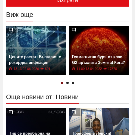
Изпрати
Виж още
Цените растат: България с
Геомагнитна буря от клас
рекордна инфлация
G2 връхлита Земята! Кога?
13:13 02.06.2026
601
11:00 13.04.2022
17570
Още новини от: Новини