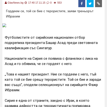
GlasNews.bg
17:40 17.11.15
0
553
Гордеем се, той се бие с терористите, заяви треньорът
Ибрахим
Футболистите от сирийския национален отбор
подкрепиха президента Башар Асад преди световната
квалификация със Сингапур.
Националите на Сирия се появиха с фланелки с лика на
Асад и го обявиха, че се гордеят с него.
„Това е нашият президент. Ние се гордеем с него, тъй
като той се бие срещу терористите. Той се бие и заради
вас също“, сподели селекционерът на сирийците Фажр
Ибрахим.
Сирия е една от страните, заедно с Ирак, в която
развива дейността си терористичната групировка