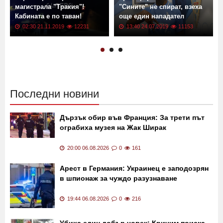
Тир се преобърна на
Трансфер в Левски!
магистрала "Тракия"!
"Сините" не спират, взеха
Кабината е по таван!
още един нападател
02:30 21.11.2019
12231
13:40 24.07.2019
11153
Последни новини
Дързък обир във Франция: За трети път
ограбиха музея на Жак Ширак
20:00 06.08.2026
0
161
Арест в Германия: Украинец е заподозрян
в шпионаж за чуждо разузнаване