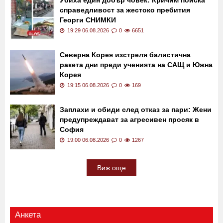
19:44 06.08.2026
0
216
Убиха един добър човек: Кричим поиска
справедливост за жестоко пребития
Георги СНИМКИ
19:29 06.08.2026
0
6651
Северна Корея изстреля балистична
ракета дни преди ученията на САЩ и Южна
Корея
19:15 06.08.2026
0
169
Заплахи и обиди след отказ за пари: Жени
предупреждават за агресивен просяк в
София
19:00 06.08.2026
0
1267
Виж още