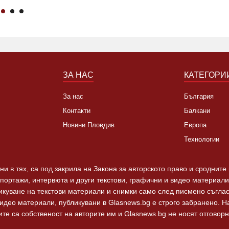
ЗА НАС
КАТЕГОРИ
За нас
България
Контакти
Балкани
Новини Пловдив
Европа
Технологии
и в тях, са под закрила на Закона за авторското право и сродните
епортажи, интервюта и други текстови, графични и видео материали,
ликуване на текстови материали и снимки само след писмено съгла
видео материали, публикувани в Glasnews.bg е строго забранено. 
те са собственост на авторите им и Glasnews.bg не носят отговорно