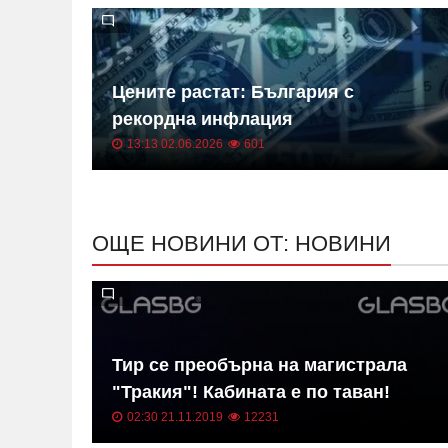
 на
Цените растат: България с
ица
рекордна инфлация
13:13 02.06.2026
601
ОЩЕ НОВИНИ ОТ: НОВИНИ
в на
Тир се преобърна на магистрала
"Тракия"! Кабината е по таван!
02:30 21.11.2019
12231