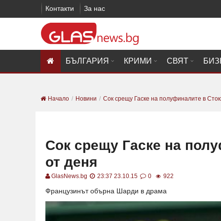
Контакти
За нас
БЪЛГАРИЯ
КРИМИ
СВЯТ
БИЗ
Начало
Новини
Сок срещу Гаске на полуфиналите в Сток
Сок срещу Гаске на пол
от деня
GlasNews.bg
23:37 23.10.15
0
922
Французинът обърна Шарди в драма