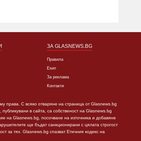
И
ЗА GLASNEWS.BG
Правила
Екип
За реклама
Контакти
 му права. С всяко отваряне на страница от Glasnews.bg
 публикувани в сайта, са собственост на Glasnews.bg
сие на Glasnews.bg, посочване на източника и добавяне
Нарушителите ще бъдат санкционирани с цялата строгост
ст за тях. Glasnews.bg спазват Етичния кодекс на