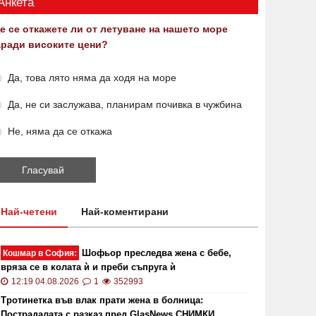
Анкета
е се откажете ли от летуване на нашето море
аради високите цени?
Да, това лято няма да ходя на море
Да, не си заслужава, планирам почивка в чужбина
Не, няма да се откажа
Най-четени
Най-коментирани
Шофьор преследва жена с бебе,
Кошмар в София:
вряза се в колата ѝ и преби съпруга ѝ
12:19 04.08.2026
1
352993
Тротинетка във влак прати жена в болница:
Пострадалата с разказ пред GlasNews СНИМКИ