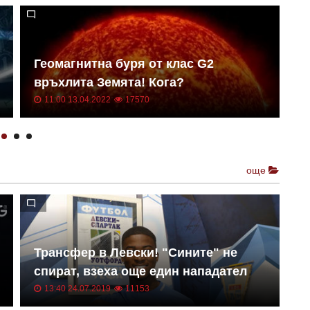
Геомагнитна буря от клас G2
Н
връхлита Земята! Кога?
о
11:00 13.04.2022
17570
още
Трансфер в Левски! "Сините" не
Е
спират, взеха още един нападател
к
13:40 24.07.2019
11153