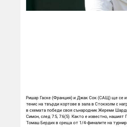
Ришар Гаске (Франция) и Джак Сок (САЩ) ще се и
тенис на твърди кортове в зала в Стокхолм с на
в схемата победи своя сънародник Жереми Шарди с 
Симон, след 7:5, 7:6(5). Както е известно, нашият
Томаш Бердих в среща от 1/4-финалите на турнира