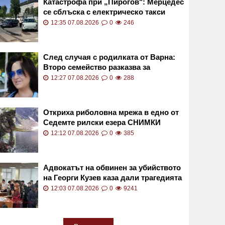
Катастрофа при „Пирогов": Мерцедес
се сблъска с електрическо такси
СНИМКИ
12:35 07.08.2026
0
246
След случая с родилката от Варна:
Второ семейство разказва за
бременност с трагичен край
12:27 07.08.2026
0
288
Откриха риболовна мрежа в едно от
Седемте рилски езера СНИМКИ
12:12 07.08.2026
0
385
Адвокатът на обвинен за убийството
на Георги Кузев каза дали трагедията
е била планирана
12:03 07.08.2026
0
9241