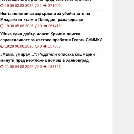
19:00 03.08.2026
1
271009
Непълнолетни са задържани за убийството на
Младежкия хълм в Пловдив, разследва се
хомофобски мотив
18:38 05.08.2026
0
261416
ОИ ще проверява за размера на
Цените 
Убиха един добър човек: Кричим поиска
безщетенията при безработица
рекордн
справедливост за жестоко пребития Георги СНИМКИ
19:15 20.01.2021
7846
13:13 02.0
и ВИДЕО
19:29 06.08.2026
0
157886
„Мамо, умирам...": Родители описаха кошмарни
минути пред неотложна помощ в Асеновград
11:00 04.08.2026
0
138721
то кой може да наследи Тотев на
Тир се 
метския пост в Пловдив
"Тракия"
19:24 22.07.2019
6857
02:30 21.1