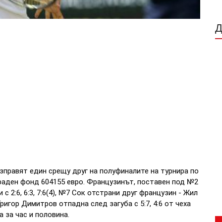
зправят един срещу друг на полуфиналите на турнира по
граден фонд 604155 евро. Французинът, поставен под №2
2:6, 6:3, 7:6(4), №7 Сок отстрани друг французин - Жил
 Григор Димитров отпадна след загуба с 5:7, 4:6 от чеха
 за час и половина.