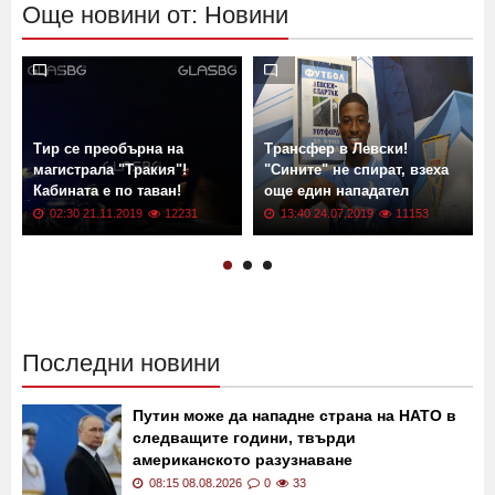
Още новини от: Новини
Тир се преобърна на
Трансфер в Левски!
магистрала "Тракия"!
"Сините" не спират, взеха
Кабината е по таван!
още един нападател
02:30 21.11.2019
12231
13:40 24.07.2019
11153
Последни новини