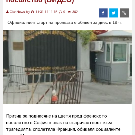
GlasNews.bg
11:31 14.11.15
0
302
Официалният старт на проявата е обявен за днес в 19 ч.
Призив за поднасяне на цветя пред френското
посолство в София в знак на съпричастност към
трагедията, сполетяла Франция, обикаля социалните