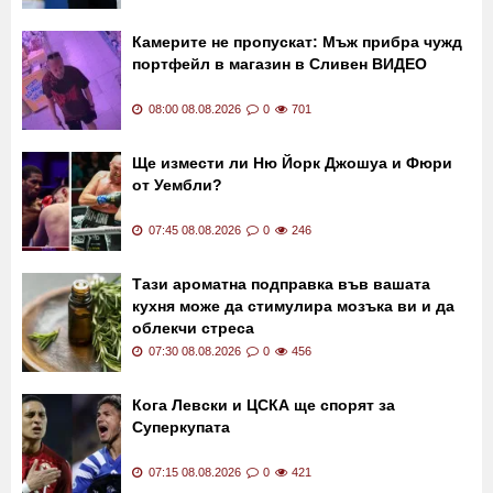
Путин може да нападне страна на НАТО в
следващите години, твърди
американското разузнаване
08:15 08.08.2026
0
33
Камерите не пропускат: Мъж прибра чужд
портфейл в магазин в Сливен ВИДЕО
08:00 08.08.2026
0
701
Ще измести ли Ню Йорк Джошуа и Фюри
от Уембли?
07:45 08.08.2026
0
246
Тази ароматна подправка във вашата
кухня може да стимулира мозъка ви и да
облекчи стреса
07:30 08.08.2026
0
456