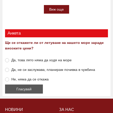
Кога Левски и ЦСКА ще спорят за
Суперкупата
07:15 08.08.2026
0
421
Виж още
Анкета
Ще се откажете ли от летуване на нашето море заради
високите цени?
Да, това лято няма да ходя на море
Да, не си заслужава, планирам почивка в чужбина
Не, няма да се откажа