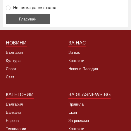
Да, това лято няма да ходя на море
Да, не си заслужава, планирам почивка в чужбина
Не, няма да се откажа
НОВИНИ
ЗА НАС
България
За нас
Култура
Контакти
Спорт
Новини Пловдив
Свят
КАТЕГОРИИ
ЗА GLASNEWS.BG
България
Правила