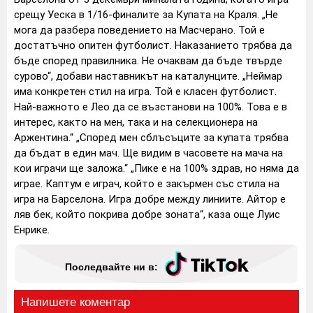
срещу Уеска в 1/16-финалите за Купата на Краля. „Не
мога да разбера поведението на Масчерано. Той е
достатъчно опитен футболист. Наказанието трябва да
бъде според правилника. Не очаквам да бъде твърде
сурово“, добави наставникът на каталунците. „Неймар
има конкретен стил на игра. Той е класен футболист.
Най-важното е Лео да се възстанови на 100%. Това е в
интерес, както на мен, така и на селекционера на
Аржентина.“ „Според мен сблъсъците за купата трябва
да бъдат в един мач. Ще видим в часовете на мача на
кои играчи ще заложа.“ „Пике е на 100% здрав, но няма да
играе. Каптум е играч, който е закърмен със стила на
игра на Барселона. Игра добре между линиите. Айтор е
ляв бек, който покрива добре зоната“, каза още Луис
Енрике.
Последвайте ни в: