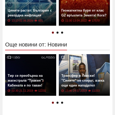
Цените растат: България с
Геомагнитна буря от клас
рекордна инфлация
G2 връхлита Земята! Кога?
13:13 02.06.2026
601
11:00 13.04.2022
17570
Още новини от: Новини
Тир се преобърна на
Трансфер в Левски!
магистрала "Тракия"!
"Сините" не спират, взеха
Кабината е по таван!
още един нападател
02:30 21.11.2019
12231
13:40 24.07.2019
11153