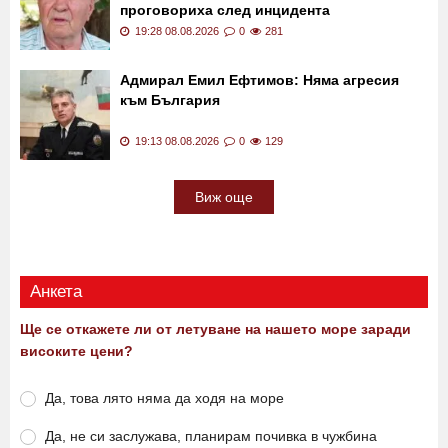
19:33 08.08.2026
0
609
"Дали ще ме удари дрон, или рак, не се
притеснявам": Жители на Кардам
проговориха след инцидента
19:28 08.08.2026
0
281
Адмирал Емил Ефтимов: Няма агресия
към България
19:13 08.08.2026
0
129
Виж още
Анкета
Ще се откажете ли от летуване на нашето море заради
високите цени?