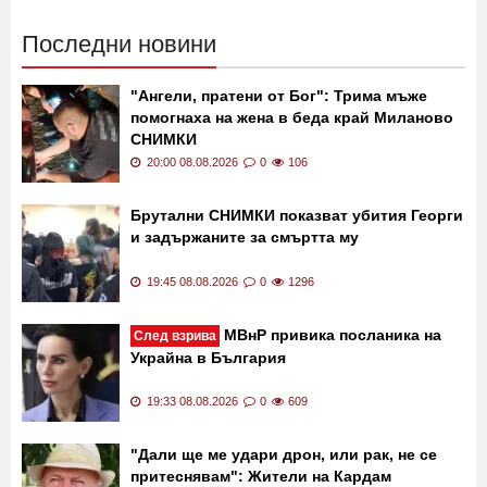
Последни новини
"Ангели, пратени от Бог": Трима мъже
помогнаха на жена в беда край Миланово
СНИМКИ
20:00 08.08.2026
0
106
Брутални СНИМКИ показват убития Георги
и задържаните за смъртта му
19:45 08.08.2026
0
1296
МВнР привика посланика на
След взрива
Украйна в България