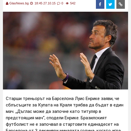
GlasNews.bg
18:45 27.10.15
0
542
Старши треньорът на Барселона Луис Енрике заяви, че
сблъсъците за Купата на Краля трябва да бъдат в един
мач. „Дъглас може да започне като титуляр в
предстоящия мач“, сподели Енрике. Бразилският
футболист не е започвал в стартовите единадесет на
Барселона от 3 декември миналата година, когато игра