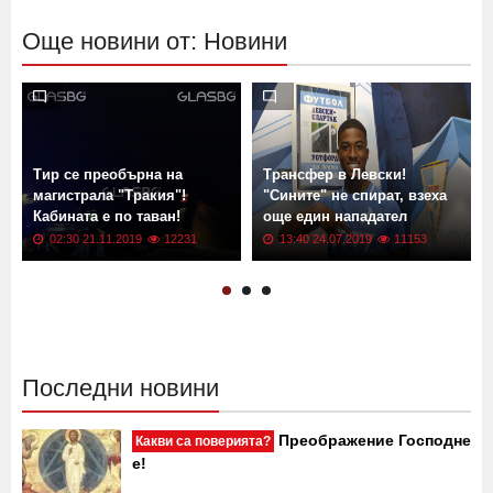
Още новини от: Новини
Тир се преобърна на
Трансфер в Левски!
магистрала "Тракия"!
"Сините" не спират, взеха
Кабината е по таван!
още един нападател
02:30 21.11.2019
12231
13:40 24.07.2019
11153
Последни новини