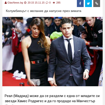
GlasNews.bg
20:15 15.11.15
0
285
Колумбиецът с желание да напусне през зимата
Реал (Мадрид) може да се раздели с една от младите си
звезди Хамес Родригес и да го продаде на Манчестър