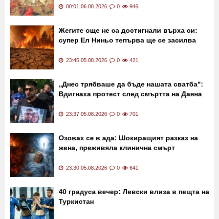
Преображение Господне
Какви са поверията?
е!
00:01 06.08.2026
0
946
Жегите още не са достигнали върха си:
супер Ел Ниньо тепърва ще се засилва
23:45 05.08.2026
0
421
„Днес трябваше да бъде нашата сватба":
Вдигнаха протест след смъртта на Даяна
23:37 05.08.2026
0
701
Озовах се в ада: Шокиращият разказ на
жена, преживяла клинична смърт
23:30 05.08.2026
0
641