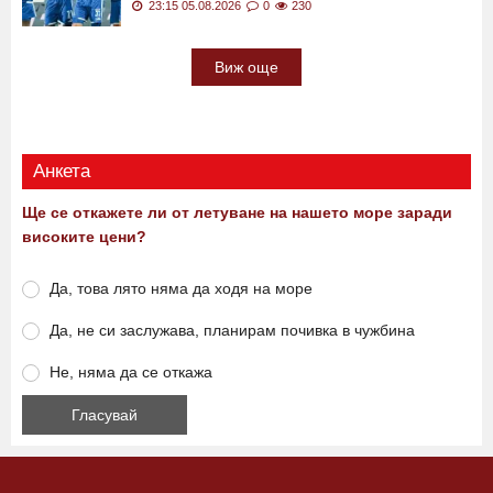
40 градуса вечер: Левски влиза в пещта на
Туркистан
23:15 05.08.2026
0
230
Виж още
Анкета
Ще се откажете ли от летуване на нашето море заради
високите цени?
Да, това лято няма да ходя на море
Да, не си заслужава, планирам почивка в чужбина
Не, няма да се откажа