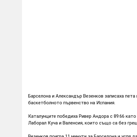
Барселона и Александър Везенков записаха пета 
баскетболното първенство на Испания.
Каталунците победиха Ривер Андора с 89:66 като 
Лаборал Куча и Валенсия, които също са без греш
Везенков поигра 11 минути за Барселона и успя да