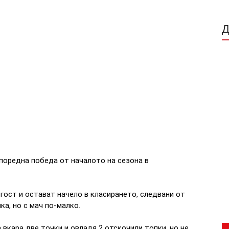
поредна победа от началото на сезона в
гост и остават начело в класирането, следвани от
ка, но с мач по-малко.
 вкара две точки и овладя 2 отскочили топки, но не