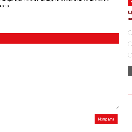
ката.
Щ
з
Изпрати