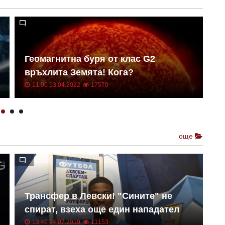
Геомагнитна буря от клас G2
Н
връхлита Земята! Кога?
о
11:00 13.04.2022
17570
още
Трансфер в Левски! "Сините" не
Е
спират, взеха още един нападател
к
13:40 24.07.2019
11153