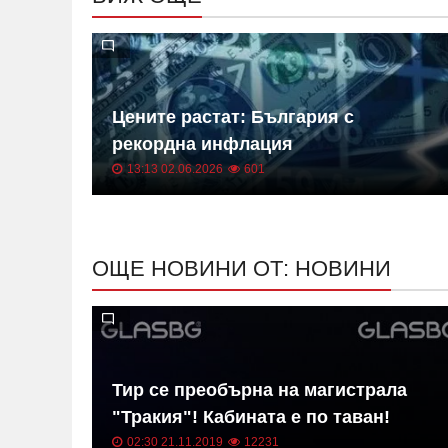
 на
Цените растат: България с
ица
рекордна инфлация
13:13 02.06.2026
601
ОЩЕ НОВИНИ ОТ: НОВИНИ
в на
Тир се преобърна на магистрала
"Тракия"! Кабината е по таван!
02:30 21.11.2019
12231