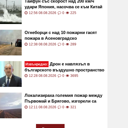
Тайфун със скорост над 200 км/ч
удари Япония, насочва се към Китай
12:56 08.08.2026
0
225
Огнеборци с над 10 пожарни гасят
пожара в Асеновградско
12:38 08.08.2026
0
289
Дрон е навлязъл в
Извънредно:
българското въздушно пространство
12:28 08.08.2026
0
3695
Локализираха големия пожар между
Първомай и Брягово, изгорели са
близо 3500 декара
12:11 08.08.2026
0
321