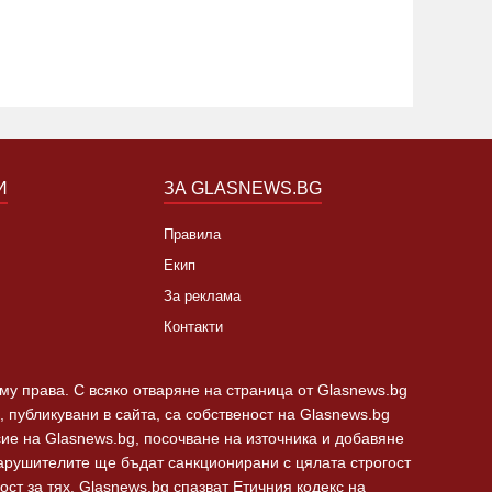
И
ЗА GLASNEWS.BG
Правила
Екип
За реклама
Контакти
 му права. С всяко отваряне на страница от Glasnews.bg
 публикувани в сайта, са собственост на Glasnews.bg
сие на Glasnews.bg, посочване на източника и добавяне
Нарушителите ще бъдат санкционирани с цялата строгост
ст за тях. Glasnews.bg спазват Етичния кодекс на