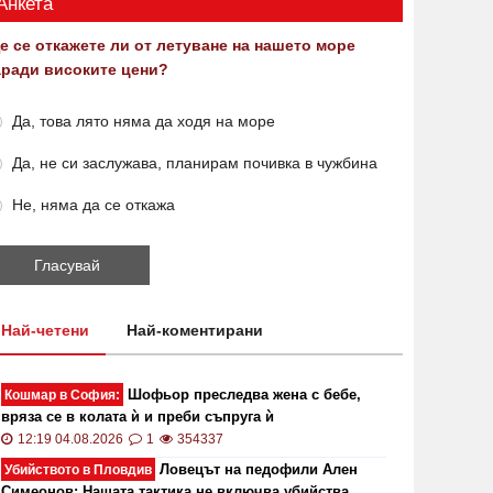
Анкета
е се откажете ли от летуване на нашето море
аради високите цени?
Да, това лято няма да ходя на море
Да, не си заслужава, планирам почивка в чужбина
Не, няма да се откажа
Най-четени
Най-коментирани
Шофьор преследва жена с бебе,
Кошмар в София:
вряза се в колата ѝ и преби съпруга ѝ
12:19 04.08.2026
1
354337
Ловецът на педофили Ален
Убийството в Пловдив
Симеонов: Нашата тактика не включва убийства