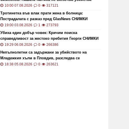
10:00 07.08.2026
0
317121
Тротинетка във влак прати жена в болница:
Пострадалата с разказ пред GlasNews СНИМКИ
19:00 03.08.2026
1
273793
Убиха един добър човек: Кричим поиска
ОИ ще проверява за размера на
Цените 
справедливост за жестоко пребития Георги СНИМКИ
безщетенията при безработица
рекордн
и ВИДЕО
19:29 06.08.2026
0
266386
19:15 20.01.2021
7846
13:13 02.0
Непълнолетни са задържани за убийството на
Младежкия хълм в Пловдив, разследва се
хомофобски мотив
18:38 05.08.2026
0
263621
то кой може да наследи Тотев на
Тир се 
метския пост в Пловдив
"Тракия"
19:24 22.07.2019
6857
02:30 21.1