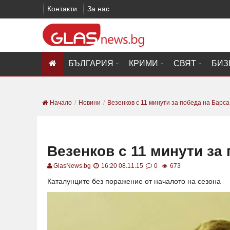
Контакти
За нас
БЪЛГАРИЯ
КРИМИ
СВЯТ
БИЗ
Начало
Новини
Везенков с 11 минути за победа на Барса
Везенков с 11 минути за
GlasNews.bg
16:20 08.11.15
0
673
Каталунците без поражение от началото на сезона