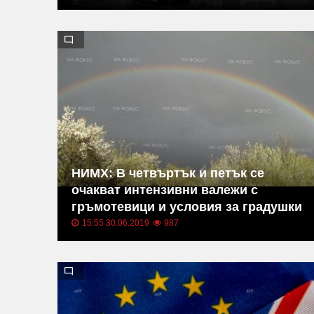
НИМХ: В четвъртък и петък се
очакват интензивни валежи с
гръмотевици и условия за градушки
15:55 30.06.2019
987