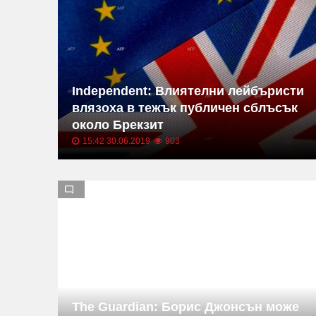
Independent: Влиятелни лейбъристи
влязоха в тежък публичен сблъсък
около Брекзит
15:42 30.06.2019
903
The Guardian: Борис Джонсън може