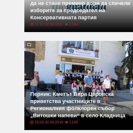
да не стане премиер дори да спечели
изборите за председател на
Консервативната партия
15:23 30.06.2019
1196
Перник: Кметът Вяра Церовска
приветства участниците в
Регионалния фолклорен събор
„Витошки напеви“ в село Кладница
15:05 30.06.2019
1130