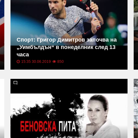
Спорт: Григор Димитров започва на
„Уимбълдън“ в понеделник след 13
часа
15:35 30.06.2019
850