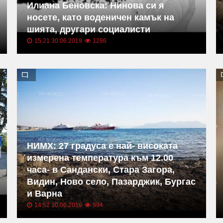
Илиана Беновска: Нинова си я
носете, като воденичен камък на
шията, другари социалисти
15:21 30.06.2019
1286
НИМХ: 27 градуса е най- високата
измерена температура към 12.00
часа- в Сандански, Стара Загора,
Видин, Ново село, Пазарджик, Бургас
и Варна
14:52 30.06.2019
994