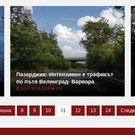
Пазарджик: Интензивен е трафикът
по пътя Велинград- Варвара
14:40 30.06.2019
918
ишна
8
9
10
11
12
13
14
След