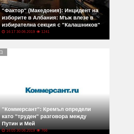
"Фактор" (Македония): Инцидент на
изборите в Албания: Мъж влезе в
избирателна секция с "Калашников"
16:17 30.06.2019
1241
"Коммерсант": Кремъл определи
като "труден" разговора между
Путин и Мей
16:05 30.06.2019
766