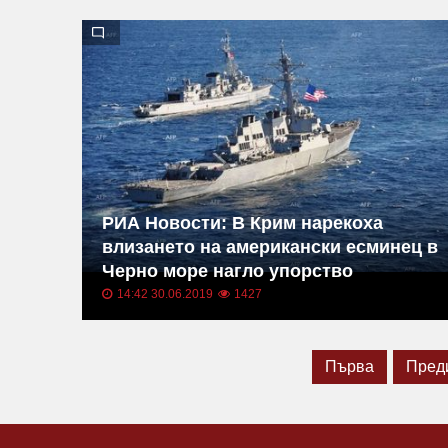
РИА Новости: В Крим нарекоха
влизането на американски есминец в
Черно море нагло упорство
14:42 30.06.2019
1427
Първа
Пред