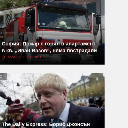
София: Пожар е горял в апартамент
в кв. „Иван Вазов“, няма пострадали
15:28 30.06.2019
1393
The Daily Express: Борис Джонсън