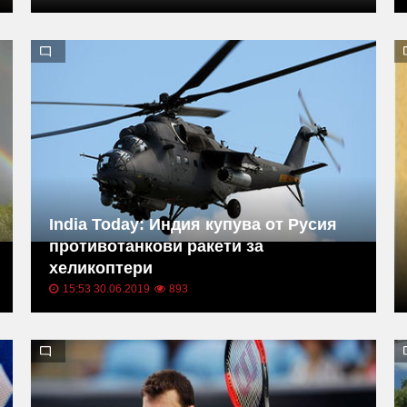
India Today: Индия купува от Русия
противотанкови ракети за
хеликоптери
15:53 30.06.2019
893