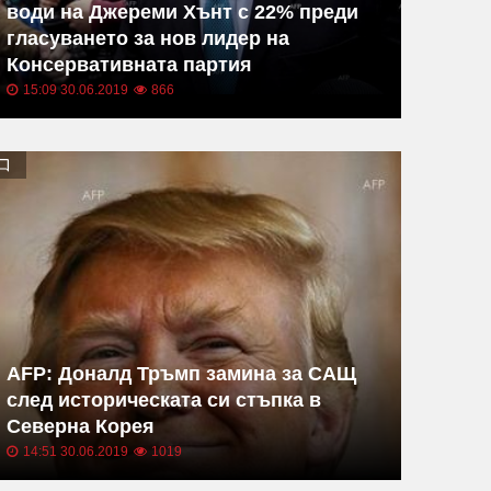
води на Джереми Хънт с 22% преди
гласуването за нов лидер на
Консервативната партия
15:09 30.06.2019
866
AFP: Доналд Тръмп замина за САЩ
след историческата си стъпка в
Северна Корея
14:51 30.06.2019
1019