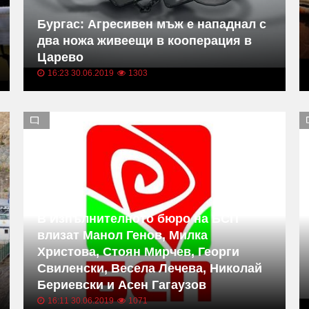
Бургас: Агресивен мъж е нападнал с
два ножа живеещи в кооперация в
Царево
16:23 30.06.2019
1303
В Изпълнителното бюро на БСП
влизат Манол Генов, Милка
Христова, Стоян Мирчев, Георги
Свиленски, Весела Лечева, Николай
Бериевски и Асен Гагаузов
16:11 30.06.2019
1071