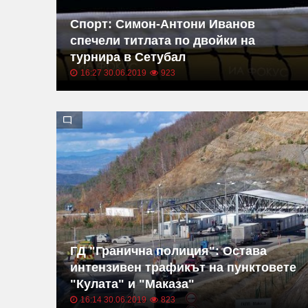
Спорт: Симон-Антони Иванов
спечели титлата по двойки на
турнира в Сетубал
16:27 30.06.2019
923
ГД "Гранична полиция": Остава
интензивен трафикът на пунктовете
"Кулата" и "Маказа"
16:14 30.06.2019
823