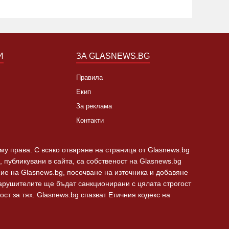
И
ЗА GLASNEWS.BG
Правила
Екип
За реклама
Контакти
 му права. С всяко отваряне на страница от Glasnews.bg
 публикувани в сайта, са собственост на Glasnews.bg
сие на Glasnews.bg, посочване на източника и добавяне
Нарушителите ще бъдат санкционирани с цялата строгост
ст за тях. Glasnews.bg спазват Етичния кодекс на