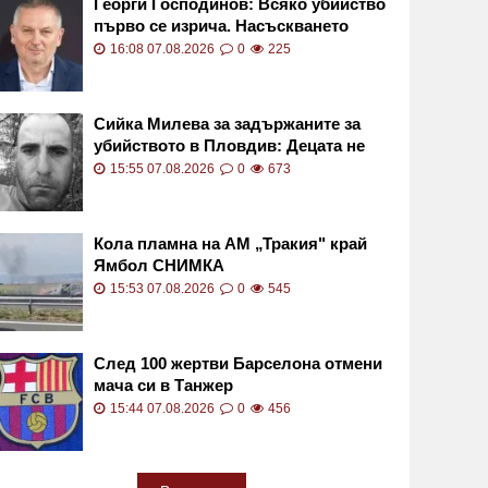
Георги Господинов: Всяко убийство
първо се изрича. Насъскването
убива
16:08 07.08.2026
0
225
Сийка Милева за задържаните за
убийството в Пловдив: Децата не
трябва да бият до смърт
15:55 07.08.2026
0
673
Кола пламна на АМ „Тракия" край
Ямбол СНИМКА
15:53 07.08.2026
0
545
След 100 жертви Барселона отмени
мача си в Танжер
15:44 07.08.2026
0
456