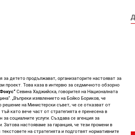
я за детето продължават, организаторите настояват за
ози проект. Това каза в интервю за седмичното обзорно
Фокус“
Севина Хаджийска, говорител на Националната
дина“. „Въпреки изявлението на Бойко Бориков, че
о решение на Министерски съвет, че се отказват от
 тъй като вече част от стратегията е пренесена в
 за социалните услуги. Създава се агенция за
. Затова настояваме за гаранция, че тези промени в
 с текстовете на стратегията и подготвят нормативните