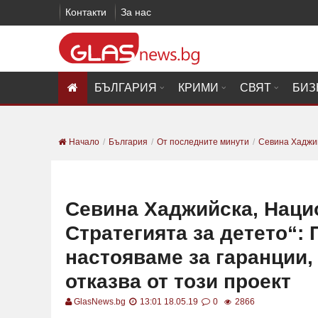
Контакти
За нас
БЪЛГАРИЯ
КРИМИ
СВЯТ
БИЗ
Начало
България
От последните минути
Севина Хаджий
Севина Хаджийска, Наци
Стратегията за детето“:
настояваме за гаранции,
отказва от този проект
GlasNews.bg
13:01 18.05.19
0
2866