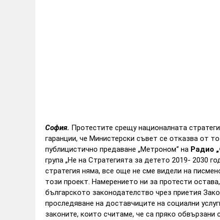
София.
Протестите срещу националната стратеги
гаранции, че Министерски съвет се отказва от т
публицистично предаване „Метроном“ на
Радио „
група „Не на Стратегията за детето 2019- 2030 го
стратегия няма, все още не сме видели на писмен
този проект. Намерението ни за протести остава,
българското законодателство чрез приетия Закон
проследяване на доставчиците на социални услуги
законите, които считаме, че са пряко обвързани