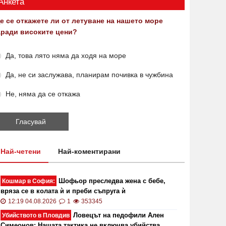
Анкета
е се откажете ли от летуване на нашето море
аради високите цени?
Да, това лято няма да ходя на море
Да, не си заслужава, планирам почивка в чужбина
Не, няма да се откажа
Най-четени
Най-коментирани
Шофьор преследва жена с бебе,
Кошмар в София:
вряза се в колата ѝ и преби съпруга ѝ
12:19 04.08.2026
1
353345
Ловецът на педофили Ален
Убийството в Пловдив
Симеонов: Нашата тактика не включва убийства