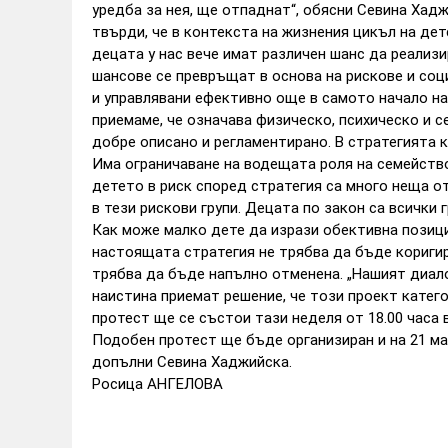
уредба за нея, ще отпаднат“, обясни Севина Хаджи
твърди, че в контекста на жизнения цикъл на дет
децата у нас вече имат различен шанс да реализ
шансове се превръщат в основа на рискове и со
и управлявани ефективно още в самото начало на
приемаме, че означава физическо, психическо и с
добре описано и регламентирано. В стратегията 
Има ограничаване на водещата роля на семейство
детето в риск според стратегия са много неща о
в тези рискови групи. Децата по закон са всички 
Как може малко дете да изрази обективна позици
настоящата стратегия не трябва да бъде коригир
трябва да бъде напълно отменена. „Нашият диало
наистина приемат решение, че този проект катег
протест ще се състои тази неделя от 18.00 часа 
Подобен протест ще бъде организиран и на 21 май
допълни Севина Хаджийска.
Росица АНГЕЛОВА