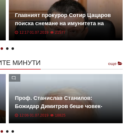
Главният прокурор Сотир Цацаров
В
поиска снемане на имунитета на
г
народния представител Георги
к
12:17 01.07.2019
21577
Михайлов във връзка с данъчно
н
престъпление
ИТЕ МИНУТИ
още
Проф. Станислав Станилов:
С
Божидар Димитров беше човек-
-
музей
т
12:06 01.07.2019
18825
р
т