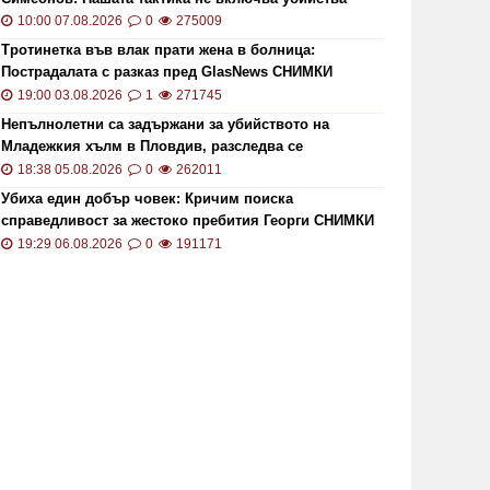
10:00 07.08.2026
0
275009
Тротинетка във влак прати жена в болница:
Пострадалата с разказ пред GlasNews СНИМКИ
19:00 03.08.2026
1
271745
Непълнолетни са задържани за убийството на
Младежкия хълм в Пловдив, разследва се
хомофобски мотив
18:38 05.08.2026
0
262011
Убиха един добър човек: Кричим поиска
справедливост за жестоко пребития Георги СНИМКИ
и ВИДЕО
19:29 06.08.2026
0
191171