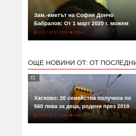
в
Зам.-кметът на София Дончо
на
Бабралов: От 1 март 2020 г. можем
. в
да очакваме следващо увеличение
12:17 01.07.2019
10544
на заплатите на шофьорите от
градския транспорт
ОЩЕ НОВИНИ ОТ: ОТ ПОСЛЕДН
 ОДМВР
Хасково: 20 семейства получиха по
стта
560 лева за деца, родени през 2019
о
година
12:06 01.07.2019
6943
то за