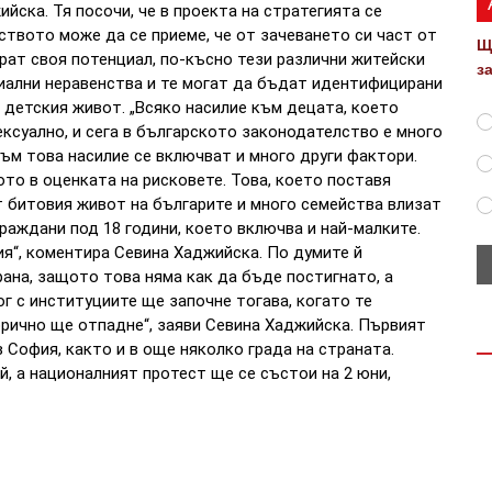
йска. Тя посочи, че в проекта на стратегията се
ството може да се приеме, че от зачеването си част от
Щ
ират своя потенциал, по-късно тези различни житейски
з
циални неравенства и те могат да бъдат идентифицирани
 детския живот. „Всяко насилие към децата, което
ексуално, и сега в българското законодателство е много
към това насилие се включват и много други фактори.
то в оценката на рисковете. Това, което поставя
т битовия живот на българите и много семейства влизат
граждани под 18 години, което включва и най-малките.
я“, коментира Севина Хаджийска. По думите й
ана, защото това няма как да бъде постигнато, а
г с институциите ще започне тогава, когато те
орично ще отпадне“, заяви Севина Хаджийска. Първият
в София, както и в още няколко града на страната.
, а националният протест ще се състои на 2 юни,