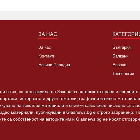
ЗА НАС
КАТЕГОРИ
За нас
България
Контакти
Балкани
Новини Пловдив
Европа
Технологии
и в тях, са под закрила на Закона за авторското право и сродните
епортажи, интервюта и други текстови, графични и видео материали,
ликуване на текстови материали и снимки само след писмено съгла
видео материали, публикувани в Glasnews.bg е строго забранено. 
те са собственост на авторите им и Glasnews.bg не носят отговорно