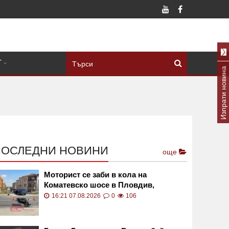
Т
Изпрати новина
ПОСЛЕДНИ НОВИНИ
още
Моторист се заби в кола на
Коматевско шосе в Пловдив,
откараха го с линейка ВИДЕО
16:21 07.08.2026
0
106