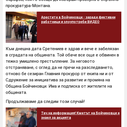
прокуратура-Монтана.
Арестите в Бойчиновци - заради фиктивни
работници и злоупотреби ВИДЕО
Към днешна дата Сретениев е здрав и вече е забелязан
в сградата на общината. Той обаче все още е обвинен в
тежко умишлено престъпление. За неговото
отстраняване, с оглед да не пречи на разследването,
отново бе сезиран Главния прокурор от екипа ни и от
Сдружение за инициатива за развитие и промяна на
Община Бойчиновци. Има и подписка от жителите на
общината.
Продължаваме да следим този случай!
Теч на информация! Кметът на Бойчиновци е
знаел за акцията