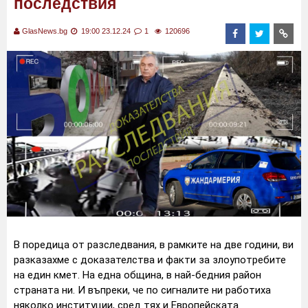
последствия
GlasNews.bg
19:00 23.12.24
1
120696
В поредица от разследвания, в рамките на две години, ви
разказахме с доказателства и факти за злоупотребите
на един кмет. На една община, в най-бедния район
страната ни. И въпреки, че по сигналите ни работиха
няколко институции, сред тях и Европейската