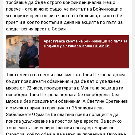
трябваше да бъде строго конфинденциална. Нещо
повече - стана ясно също, че кметът на Бойчиновци е
уговорил и престоя си в частната болница, в която бе
приет и в която постъпи в деня на акцията по пътя за
следствения арест в София.
Арестуваха кмета на Бойчиновци! По пътя за
София му е станало лошо СНИМКИ
Така вместо на него и зам.-кметът Таня Петрова да им
бъдат повдигнати обвинения и да бъдат с удължена
мярка от 72 часа, прокуратурата в Монтана реши да ги
освободи. Таня Петрова веднага бе освободена, без
мярка и без повдигнати обвинения. А Светлин Сретениев
е с мярка парична гаранция от 25 хиляди лева.
Забележете! Сумата бе платена преди полицията да
поиска удължаване на престоя му в ареста. За всичко
това екипът ни сезира Главния прокурор-Борислав
Сарафов, който обеща да извърши проверка в Окръжна