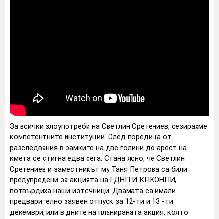
За всички злоупотреби на Светлин Сретениев, сезирахме
компетентните институции. След поредица от
разследвания в рамките на две години до арест на
кмета се стигна едва сега. Стана ясно, че Светлин
Сретениев и заместникът му Таня Петрова са били
предупредени за акцията на ГДНП И КПКОНПИ,
потвърдиха наши източници. Двамата са имали
предварително заявен отпуск за 12-ти и 13 -ти
декември, или в дните на планираната акция, която