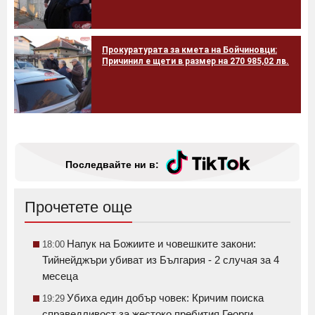
Прокуратурата за кмета на Бойчиновци:
Причинил е щети в размер на 270 985,02 лв.
Последвайте ни в:
Прочетете още
Напук на Божиите и човешките закони:
18:00
Тийнейджъри убиват из България - 2 случая за 4
месеца
Убиха един добър човек: Кричим поиска
19:29
справедливост за жестоко пребития Георги