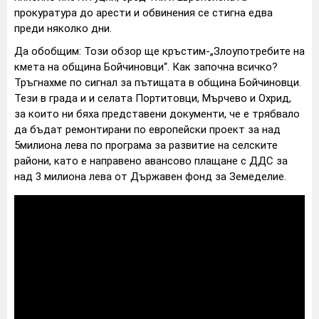
прокуратура до арести и обвинения се стигна едва
преди няколко дни.
Да обобщим: Този обзор ще кръстим-„Злоупотребите на
кмета на община Бойчиновци“. Как започна всичко?
Тръгнахме по сигнал за пътищата в община Бойчиновци.
Тези в града и и селата Портитовци, Мърчево и Охрид,
за които ни бяха представени документи, че е трябвало
да бъдат ремонтирани по европейски проект за над
5милиона лева по програма за развитие на селските
райони, като е направено авансово плащане с ДДС за
над 3 милиона лева от Държавен фонд за Земеделие.