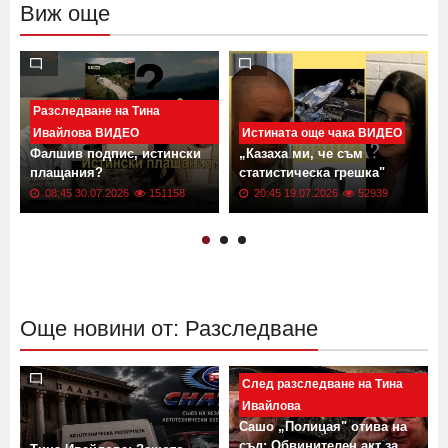
Виж още
Разследване на Тина
Ивайлова ВИДЕО
Истината още чака ВИДЕО
Фалшив подпис, истински
„Казаха ми, че съм
плащания?
статистическа грешка"
08:45 30.07.2026
151158
20:45 19.07.2026
52939
Още новини от: Разследване
След разследване на Тина
Ивайлова
Сашо „Полицая" отива на
съд: Обвинителен акт за