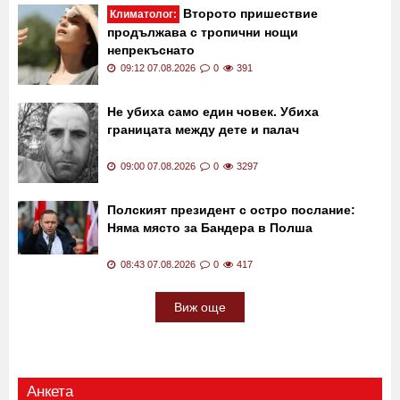
Второто пришествие
Климатолог:
продължава с тропични нощи
непрекъснато
09:12 07.08.2026
0
391
Не убиха само един човек. Убиха
границата между дете и палач
09:00 07.08.2026
0
3297
Полският президент с остро послание:
Няма място за Бандера в Полша
08:43 07.08.2026
0
417
Виж още
Анкета