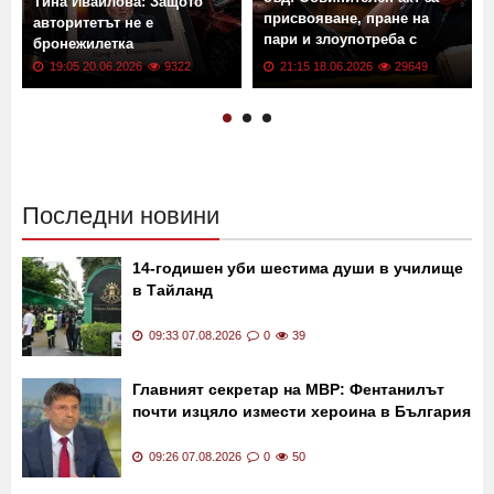
Тина Ивайлова: Защото
присвояване, пране на
авторитетът не е
пари и злоупотреба с
бронежилетка
доверие
19:05 20.06.2026
9322
21:15 18.06.2026
29649
Последни новини
14-годишен уби шестима души в училище
в Тайланд
09:33 07.08.2026
0
39
Главният секретар на МВР: Фентанилът
почти изцяло измести хероина в България
09:26 07.08.2026
0
50