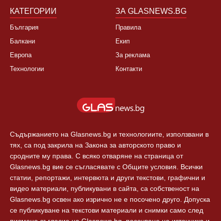
КАТЕГОРИИ
ЗА GLASNEWS.BG
България
Правила
Балкани
Екип
Европа
За реклама
Технологии
Контакти
Съдържанието на Glasnews.bg и технологиите, използвани в
тях, са под закрила на Закона за авторското право и
сродните му права. С всяко отваряне на страница от
Glasnews.bg вие се съгласявате с Общите условия. Всички
статии, репортажи, интервюта и други текстови, графични и
видео материали, публикувани в сайта, са собственост на
Glasnews.bg освен ако изрично не е посочено друго. Допуска
се публикуване на текстови материали и снимки само след
писмено съгласие на Glasnews.bg, посочване на източника и