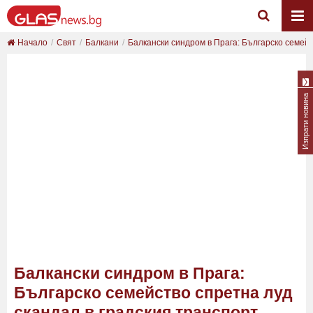
Начало
Свят
Балкани
Балкански синдром в Прага: Българско семейст
Изпрати новина
Балкански синдром в Прага:
Българско семейство спретна луд
скандал в градския транспорт