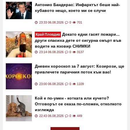
Антонио Бандерас: Инфарктът беше най-
хубавото нещо, което ми се случи
23:33 06.08.2026
0
701
Докато едни гасят пожари...
Край Пловдив
други спасиха дете от сигурна смърт във
водите на язовир СНИМКИ
23:14 06.08.2026
0
3137
Дневен хороскоп за 7 август: Козирози, ще
привлечете паричния поток към вас!
23:00 06.08.2026
0
1109
Кой е по-умен - котката или кучето?
Отговорът се оказа по-сложен, отколкото
изглежда
22:43 06.08.2026
0
449