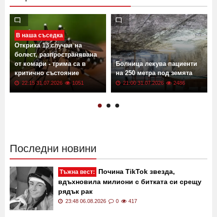
В наша съседка
Откриха 13 случая на
болест, разпространявана
от комари - трима са в
Болница лекува пациенти
критично състояние
на 250 метра под земята
22:15 31.07.2026
1051
21:00 31.07.2026
2486
Последни новини
Почина TikTok звезда,
Тъжна вест:
вдъхновила милиони с битката си срещу
рядък рак
23:48 06.08.2026
0
417