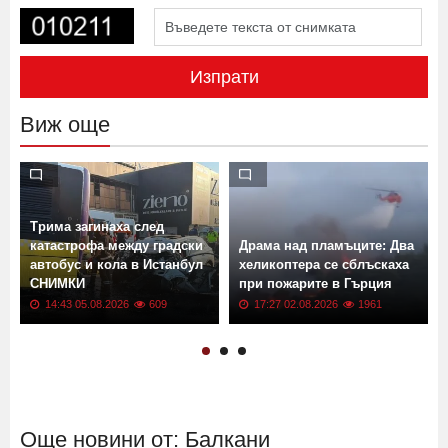
Изпрати
Виж още
Трима загинаха след
катастрофа между градски
Драма над пламъците: Два
а
автобус и кола в Истанбул
хеликоптера се сблъскаха
СНИМКИ
при пожарите в Гърция
14:43 05.08.2026
609
17:27 02.08.2026
1961
Още новини от: Балкани