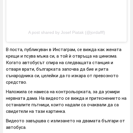
A post shared by Josef Piatak (@jordafff)
В поста, публикуван в Инстаграм, се вижда как жената
крещи и псува мъжа си, а той ѝ отвръща на цинизма.
Когато автобусът спира на следващата станция и
отваря врати, българката започва да бие и рита
сънародника си, целейки да го изкара от превозното
средство.
Наложила се намеса на контрольорката, за да усмири
нервната дама. На видеото се вижда и притеснението на
останалите пътници, които надали са очаквали да са
свидетели на тази картинка.
Видеото завършва с излизането на двамата българи от
автобуса.