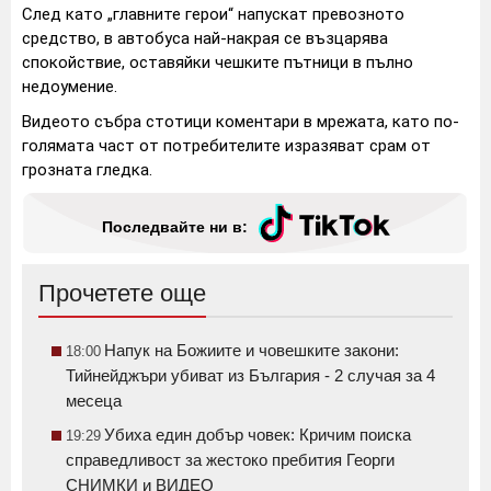
След като „главните герои“ напускат превозното
средство, в автобуса най-накрая се възцарява
спокойствие, оставяйки чешките пътници в пълно
недоумение.
Видеото събра стотици коментари в мрежата, като по-
голямата част от потребителите изразяват срам от
грозната гледка.
Последвайте ни в:
Прочетете още
Напук на Божиите и човешките закони:
18:00
Тийнейджъри убиват из България - 2 случая за 4
месеца
Убиха един добър човек: Кричим поиска
19:29
справедливост за жестоко пребития Георги
СНИМКИ и ВИДЕО