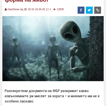
GlasNews.bg
20:15 16.05.26
1
12835
Разсекретени документи на ФБР разкриват какво
извънземните уж мислят за хората – и мнението им не е
особено ласкаво.