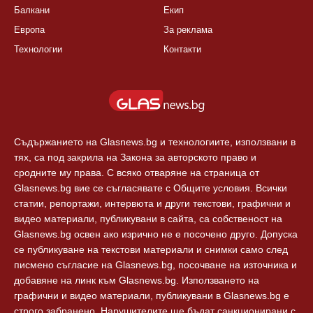
Балкани
Екип
Европа
За реклама
Технологии
Контакти
Съдържанието на Glasnews.bg и технологиите, използвани в
тях, са под закрила на Закона за авторското право и
сродните му права. С всяко отваряне на страница от
Glasnews.bg вие се съгласявате с Общите условия. Всички
статии, репортажи, интервюта и други текстови, графични и
видео материали, публикувани в сайта, са собственост на
Glasnews.bg освен ако изрично не е посочено друго. Допуска
се публикуване на текстови материали и снимки само след
писмено съгласие на Glasnews.bg, посочване на източника и
добавяне на линк към Glasnews.bg. Използването на
графични и видео материали, публикувани в Glasnews.bg е
строго забранено. Нарушителите ще бъдат санкционирани с