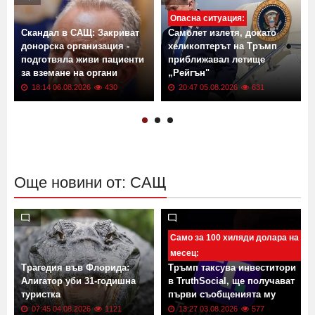
Опасна ситуация:
Скандал в САЩ: Закриват
Самолет излетя, докато
донорска организация -
хеликоптерът на Тръмп
подготвяла живи пациенти
приближавал летище
за вземане на органи
„Рейгън"
18:14 06.08.2026
430
20:47 05.08.2026
631
Още новини от: САЩ
Само за 100 хиляди долара на
месец:
Трагедия във Флорида:
Тръмп таксува инвеститори
Алигатор уби 31-годишна
в TruthSocial, ще получават
туристка
първи съобщенията му
07:45 04.08.2026
1121
13:27 03.08.2026
577