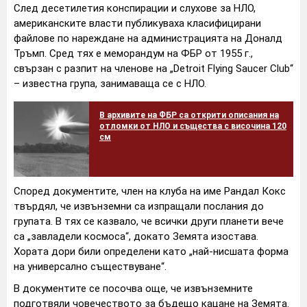
След десетилетия конспирации и слухове за НЛО,
американските власти публикуваха класифицирани
файлове по нареждане на администрацията на Доналд
Тръмп. Сред тях е меморандум на ФБР от 1955 г.,
свързан с разпит на членове на „Detroit Flying Saucer Club“
– известна група, занимаваща се с НЛО.
В архивите на ФБР са открити описания на
отломки от НЛО и същества с височина 120
см
Според документите, член на клуба на име Рандал Кокс
твърдял, че извънземни са изпращали послания до
групата. В тях се казвало, че всички други планети вече
са „завладели космоса“, докато Земята изостава.
Хората дори били определени като „най-нисшата форма
на универсално съществуване“.
В документите се посочва още, че извънземните
подготвяли човечеството за бъдещо кацане на Земята.