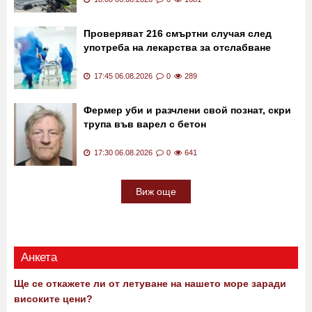
Проверяват 216 смъртни случая след
употреба на лекарства за отслабване
17:45 06.08.2026
0
289
Фермер уби и разчлени свой познат, скри
трупа във варел с бетон
17:30 06.08.2026
0
641
Виж още
Анкета
Ще се откажете ли от летуване на нашето море заради
високите цени?