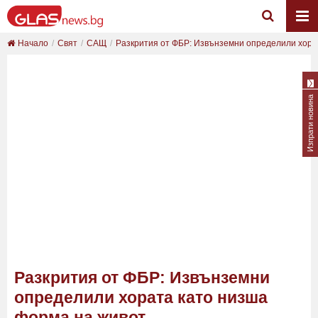
Начало
Свят
САЩ
Разкрития от ФБР: Извънземни определили хората
Изпрати новина
Разкрития от ФБР: Извънземни
определили хората като низша
форма на живот