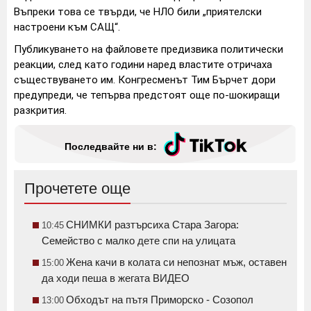
Въпреки това се твърди, че НЛО били „приятелски
настроени към САЩ“.
Публикуването на файловете предизвика политически
реакции, след като години наред властите отричаха
съществуването им. Конгресменът Тим Бърчет дори
предупреди, че тепърва предстоят още по-шокиращи
разкрития.
Последвайте ни в:
Прочетете още
СНИМКИ разтърсиха Стара Загора:
10:45
Семейство с малко дете спи на улицата
Жена качи в колата си непознат мъж, оставен
15:00
да ходи пеша в жегата ВИДЕО
Обходът на пътя Приморско - Созопол
13:00