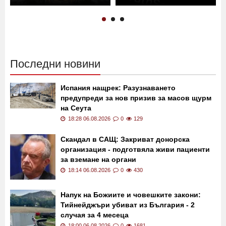
Последни новини
Испания нащрек: Разузнаването
предупреди за нов призив за масов щурм
на Сеута
18:28 06.08.2026
0
129
Скандал в САЩ: Закриват донорска
организация - подготвяла живи пациенти
за вземане на органи
18:14 06.08.2026
0
430
Напук на Божиите и човешките закони:
Тийнейджъри убиват из България - 2
случая за 4 месеца
18:00 06.08.2026
0
1681