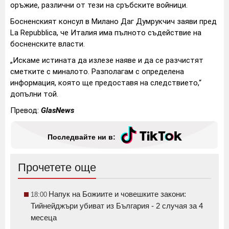
оръжие, различни от тези на сръбските войници.
Босненският консул в Милано Даг Думрукчич заяви пред
La Repubblica, че Италия има пълното съдействие на
босненските власти.
„Искаме истината да излезе наяве и да се разчистят
сметките с миналото. Разполагам с определена
информация, която ще предоставя на следствието,“
допълни той.
Превод:
GlasNews
Последвайте ни в:
Прочетете още
Напук на Божиите и човешките закони:
18:00
Тийнейджъри убиват из България - 2 случая за 4
месеца