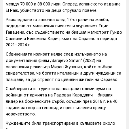
между 70 000 и 88 000 лири. Според испанското издание
El País, убийството на деца струвало повече.
Разследването започва след 17-странична жалба,
подадена от миланския писател и журналист Ецио
Гавацени, със съдействието на бившия магистрат Гуидо
Салвини и Бенямина Карич, кмет на Сараево в периода
2021–2024 г.
Обвиненията излизат наяве след излъчването на
документалния филм „Sarajevo Safari“ (2022) на
словенския режисьор Миран Жупанич, който събира
свидетелства, че богати италианци и други чужденци са
плащали, за да стрелят по цивилни жители на Сараево.
Снайперистите-туристи са плащали големи суми на
войници от армията на Радован Караджич – бившия
лидер на босненските сърби, осъден през 2016 г. на 40
години затвор за геноцид и престъпления срещу
човечеството.
Чужденците били транспортирани в хълмовете около