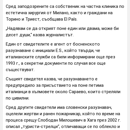
Сред заподозрените са собственик на частна клиника по
естетична хирургия от Милано, както и граждани на
Торино и Триест, съобщава El País.
„Надявам се да открият поне един или двама, може би
десет души,“ казва журналистът.
Един от свидетелите е агент от босненското
разузнаване с инициали E.S., който твърди, че
италианските служби са били информирани още през
1993 г., а секретни документи по случая все още
съществуват.
Същият свидетел казва, че разузнаването е
предупредило за присъствието на поне петима
италианци в хълмовете около Сараево, които стреляли
по цивилни.
Сред другите свидетели има словенски разузнавач,
оцелели жертви и ранен пожарникар, който по време на
процеса срещу Слободан Милошевич в Хага през 2002 г.
описал „туристи-стрелци“, отличаващи се по облекло и