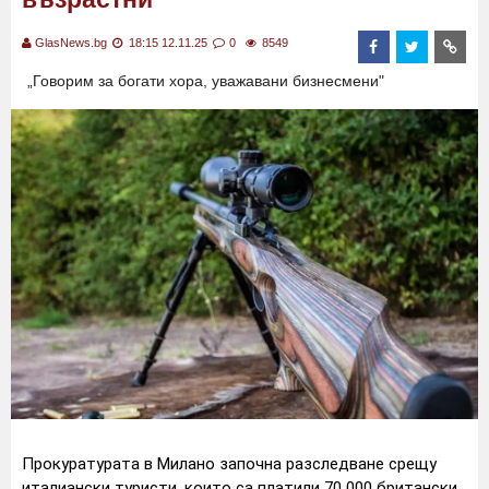
GlasNews.bg
18:15 12.11.25
0
8549
„Говорим за богати хора, уважавани бизнесмени"
Прокуратурата в Милано започна разследване срещу
италиански туристи, които са платили 70 000 британски