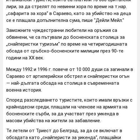
лири, за да стрелят по невинни хора по време на т.нар.
„сафарита за хора“ в Сараево, като за убийство на деца
се е плащала допълнителна сума, пише "Дейли Мейл."
Заможните чуждестранни любители на оръжия са
обвинени, че са пътували до босненската столица за
„снайперистки туризъм“ по време на четиригодишната
обсада от сръбско-босненските милиции през 90-те
години на XX век.
Между 1992 и 1996 г. повече от 10 000 души са загинали в
Сараево от артилерийски обстрел и снайперистки огън
— най-дългата обсада на столица в съвременната
военна история.
Според разследването туристите, които имали връзки с
крайнодесни среди, плащали на членове на армията на
босненските сърби, за да участват през уикенда в
масови убийства на жители за забавление.
Те летели от Триест до Белград, за да се включат в
обсадата като „снайперисти за уикенда“, плащайки