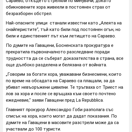
Сараево, откъдето стреляли по минувачи, докато
обикновените хора живеели в постоянен страх от
безразборен обстрел.
Най-опасните улици станали известни като „Алеята на
снайперистите“, тъй като били под постоянен огън, но
били и единственият път към летището на Сараево.
По думите на Гавацени, Босненската прокуратура е
прекратила първоначалното разследване поради
трудността да се съберат доказателства в страна, все
още дълбоко разделена и белязана от войната.
„Говорим за богати хора, уважавани бизнесмени, които
по време на обсадата на Сараево са плащали, за да
убиват невъоръжени цивилни. Те тръгваха от Триест на
лов за хора и после се връщаха към своето почтено
ежедневие,“ заяви Гавацени пред La Repubblica.
Главният прокурор Александро Гоби разполага със
списък на хора, които могат да дадат показания. По
думите на Гавацени в масовите разстрели може да са
участвали до 100 туристи.