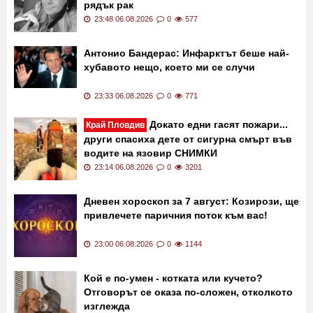
рядък рак
23:48 06.08.2026
0
577
Антонио Бандерас: Инфарктът беше най-
хубавото нещо, което ми се случи
23:33 06.08.2026
0
771
Докато едни гасят пожари...
Край Пловдив
други спасиха дете от сигурна смърт във
водите на язовир СНИМКИ
23:14 06.08.2026
0
3201
Дневен хороскоп за 7 август: Козирози, ще
привлечете паричния поток към вас!
23:00 06.08.2026
0
1144
Кой е по-умен - котката или кучето?
Отговорът се оказа по-сложен, отколкото
изглежда