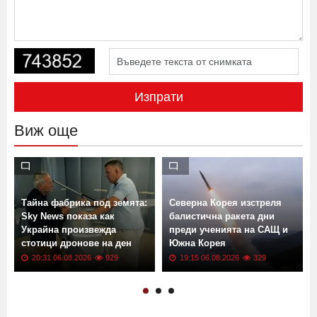
Изпрати
Виж още
Тайна фабрика под земята:
Северна Корея изстреля
Sky News показа как
балистична ракета дни
Украйна произвежда
преди ученията на САЩ и
стотици дронове на ден
Южна Корея
20:31 06.08.2026
929
19:15 06.08.2026
329