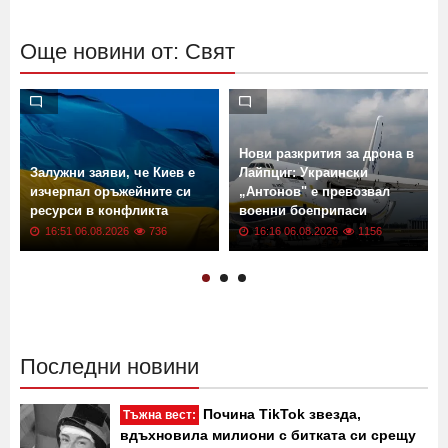
Още новини от: Свят
Нови разкрития за дрона в
Залужни заяви, че Киев е
Лайпциг: Украински
изчерпал оръжейните си
„Антонов" е превозвал
ресурси в конфликта
военни боеприпаси
16:51 06.08.2026
736
16:16 06.08.2026
1156
Последни новини
Почина TikTok звезда,
Тъжна вест:
вдъхновила милиони с битката си срещу