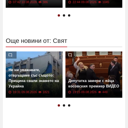
07:42 10.08.2026
386
22:44 09.08.2026
1045
Още новини от: Свят
Не ни уважавате,
отвръщаме със същото:
Прищина свали знамето на
Депутатка замери с яйца
Украйна
косовския премиер ВИДЕО
19:31 09.08.2026
1821
19:15 09.08.2026
449