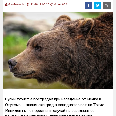
GlasNews.bg
21:46 19.05.26
0
632
Руски турист е пострадал при нападение от мечка в
Окутама — планински град в западната част на Токио.
Инцидентът е поредният случай на засилващ се