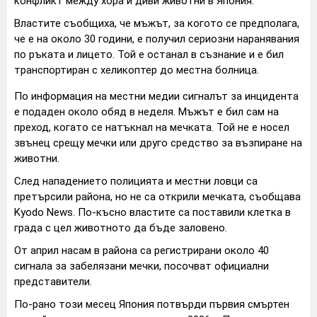
конфликт между хора и диви животни в Япония.
Властите съобщиха, че мъжът, за когото се предполага,
че е на около 30 години, е получил сериозни наранявания
по ръката и лицето. Той е останал в съзнание и е бил
транспортиран с хеликоптер до местна болница.
По информация на местни медии сигналът за инцидента
е подаден около обяд в неделя. Мъжът е бил сам на
преход, когато се натъкнал на мечката. Той не е носел
звънец срещу мечки или друго средство за възпиране на
животни.
След нападението полицията и местни ловци са
претърсили района, но не са открили мечката, съобщава
Kyodo News. По-късно властите са поставили клетка в
града с цел животното да бъде заловено.
От април насам в района са регистрирани около 40
сигнала за забелязани мечки, посочват официални
представители.
По-рано този месец Япония потвърди първия смъртен