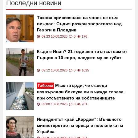
Последни новини
Такова принизяване на човек не съм
виждал: Съдия разкри зверствата над
Георги в Пловдив
09:23 10.08.2026
0
176
Къде е Иван? 21-годишен тръгнал сам от
Гърция с 10 евро, следите му се губят
09:12 10.08.2026
0
1025
Мъж твърди, че съседи
Габрово
изхвърляли боклука си в чужда тераса
при отсъствието на собствениците
09:00 10.08.2026
0
701
Инцидентът край „Кардам": Външното
министерство на среща с посланика на
Украйна
08:45 10.08.2026
0
351