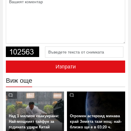
Изпрати
Виж още
Над 1 милион евакуирани:
Огромен астероид минава
Най-мощният тайфун за
край Земята тази нощ: най-
годината удари Китай
близко ще е в 03:20 ч.