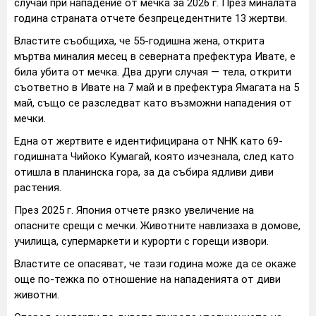
случай при нападение от мечка за 2026 г. През миналата
година страната отчете безпрецедентните 13 жертви.
Властите съобщиха, че 55-годишна жена, открита
мъртва миналия месец в северната префектура Ивате, е
била убита от мечка. Два други случая — тела, открити
съответно в Ивате на 7 май и в префектура Ямагата на 5
май, също се разследват като възможни нападения от
мечки.
Една от жертвите е идентифицирана от NHK като 69-
годишната Чийоко Кумагай, която изчезнала, след като
отишла в планинска гора, за да събира ядливи диви
растения.
През 2025 г. Япония отчете рязко увеличение на
опасните срещи с мечки. Животните навлизаха в домове,
училища, супермаркети и курорти с горещи извори.
Властите се опасяват, че тази година може да се окаже
още по-тежка по отношение на нападенията от диви
животни.