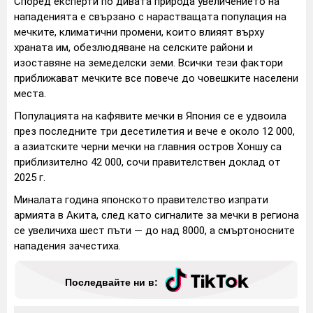
Според експерти по дивата природа увеличението на
нападенията е свързано с нарастващата популация на
мечките, климатични промени, които влияят върху
храната им, обезлюдяване на селските райони и
изоставяне на земеделски земи. Всички тези фактори
приближават мечките все повече до човешките населени
места.
Популацията на кафявите мечки в Япония се е удвоила
през последните три десетилетия и вече е около 12 000,
а азиатските черни мечки на главния остров Хоншу са
приблизително 42 000, сочи правителствен доклад от
2025 г.
Миналата година японското правителство изпрати
армията в Акита, след като сигналите за мечки в региона
се увеличиха шест пъти — до над 8000, а смъртоносните
нападения зачестиха.
Последвайте ни в: