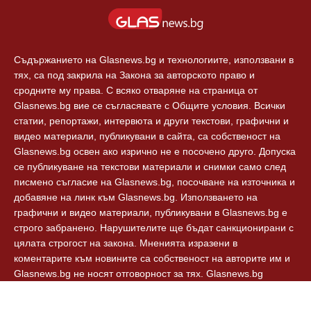
Съдържанието на Glasnews.bg и технологиите, използвани в
тях, са под закрила на Закона за авторското право и
сродните му права. С всяко отваряне на страница от
Glasnews.bg вие се съгласявате с Общите условия. Всички
статии, репортажи, интервюта и други текстови, графични и
видео материали, публикувани в сайта, са собственост на
Glasnews.bg освен ако изрично не е посочено друго. Допуска
се публикуване на текстови материали и снимки само след
писмено съгласие на Glasnews.bg, посочване на източника и
добавяне на линк към Glasnews.bg. Използването на
графични и видео материали, публикувани в Glasnews.bg е
строго забранено. Нарушителите ще бъдат санкционирани с
цялата строгост на закона. Мненията изразени в
коментарите към новините са собственост на авторите им и
Glasnews.bg не носят отговорност за тях. Glasnews.bg
спазват Етичния кодекс на българските медии.