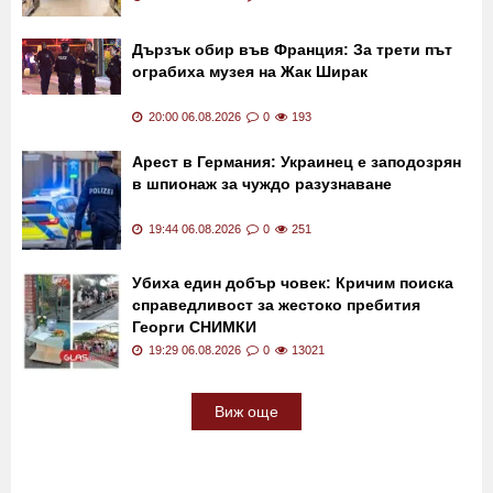
Дързък обир във Франция: За трети път
ограбиха музея на Жак Ширак
20:00 06.08.2026
0
193
Арест в Германия: Украинец е заподозрян
в шпионаж за чуждо разузнаване
19:44 06.08.2026
0
251
Убиха един добър човек: Кричим поиска
справедливост за жестоко пребития
Георги СНИМКИ
19:29 06.08.2026
0
13021
Виж още