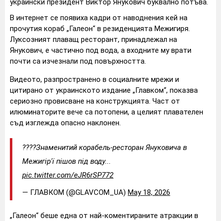
украински президент Виктор Янукович буквално потъва.
В интернет се появиха кадри от наводнения кей на
прочутия кораб „Галеон“ в резиденцията Межигиря.
Луксозният плаващ ресторант, принадлежал на
Янукович, е частично под вода, а входните му врати
почти са изчезнали под повърхността.
Видеото, разпространено в социалните мрежи и
цитирано от украинското издание „Главком“, показва
сериозно провисване на конструкцията. Част от
илюминаторите вече са потопени, а целият плавателен
съд изглежда опасно наклонен.
????Знаменитий корабель-ресторан Януковича в
Межигір'ї пішов під воду...
pic.twitter.com/eJR6rSP772
— ГЛАВКОМ (@GLAVCOM_UA)
May 18, 2026
„Галеон“ беше една от най-коментираните атракции в