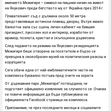
имението Межигиря – символ на пищния начин на живот
на Янукович преди бягството му от Украйна през 2014 г.
Плавателният съд с дължина около 50 метра
представляваше истински плаващ дворец. Вътре имало
банкетна зала със сцена, личен кабинет на бившия
президент, луксозен хол и интериор, изработен от
мрамор, позлата, кристал и скъпоценна дървесина.
След падането на режима на Янукович резиденцията
Межигиря беше отворена за посетители и бързо се
превърна в своеобразен музей на политическия разкош и
корупцията.
Сега обаче една от най-емблематичните части на
комплекса буквално потъва пред очите на хората.
От държавния парк „Межигиря“ потвърдиха, че
подготвят официално изявление за случилото се. Очаква
се повече информация да бъде публикувана на
официалната Facebook страница на комплекса.
Припомняме, че през последните месеци в социалните