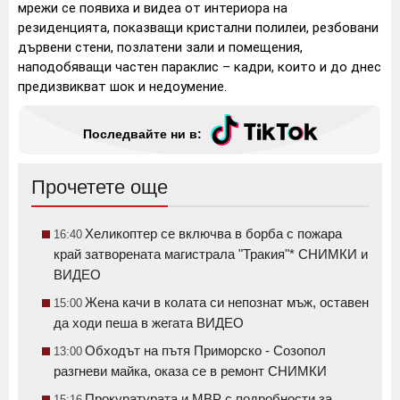
мрежи се появиха и видеа от интериора на
резиденцията, показващи кристални полилеи, резбовани
дървени стени, позлатени зали и помещения,
наподобяващи частен параклис – кадри, които и до днес
предизвикват шок и недоумение.
Последвайте ни в:
Прочетете още
Хеликоптер се включва в борба с пожара
16:40
край затворената магистрала "Тракия"* СНИМКИ и
ВИДЕО
Жена качи в колата си непознат мъж, оставен
15:00
да ходи пеша в жегата ВИДЕО
Обходът на пътя Приморско - Созопол
13:00
разгневи майка, оказа се в ремонт СНИМКИ
Прокуратурата и МВР с подробности за
15:16