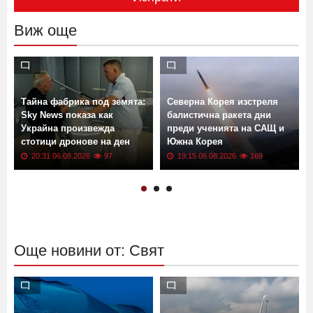
Виж още
Тайна фабрика под земята:
Северна Корея изстреля
Sky News показа как
балистична ракета дни
Украйна произвежда
преди ученията на САЩ и
стотици дронове на ден
Южна Корея
20:31 06.08.2026
97
19:15 06.08.2026
169
Още новини от: Свят