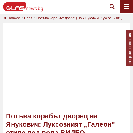
Начало
Свят
Потъва корабът дворец на Янукович: Луксозният „...
Изпрати новина
Потъва корабът дворец на
Янукович: Луксозният „Галеон"
отиде под вода ВИДЕО