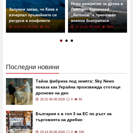
Нови разкрития за дрона в
Залужни заяви, че Киев е
Лайпциг: Украински
изчерпал оръжейните си
„Антонов" е превозвал
ресурси в конфликта
военни боеприпаси
16:51 06.08.2026
701
16:16 06.08.2026
1086
Последни новини
Тайна фабрика под земята: Sky News
показа как Украйна произвежда стотици
дронове на ден
20:31 06.08.2026
0
65
България е в топ 3 на ЕС по ръст на
търговията на дребно
20:14 06.08.2026
0
106