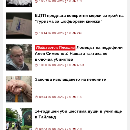
10:27 07.08.2026
0
102
ЕЦТП предлага конкретни мерки за край на
"туризма за шофьорски книжки"
10:14 07.08.2026
0
246
Ловецът на педофили
Убийството в Пловдив
Ален Симеонов: Нашата тактика не
включва убийства
10:00 07.08.2026
0
4353
Започва изплащането на пенсиите
09:44 07.08.2026
0
106
14-годишен уби шестима души в училище
в Тайланд
09:33 07.08.2026
0
295