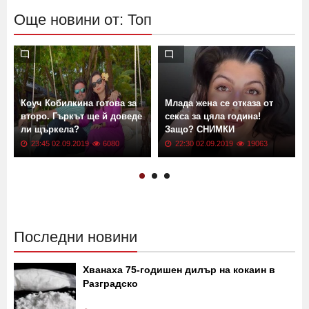
Още новини от: Топ
Коуч Кобилкина готова за
Млада жена се отказа от
второ. Гъркът ще й доведе
секса за цяла година!
ли щъркела?
Защо? СНИМКИ
23:45 02.09.2019
6080
22:30 02.09.2019
19063
Последни новини
Хванаха 75-годишен дилър на кокаин в
Разградско