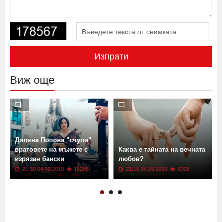
Изпрати
Виж още
Диляна Попова "счупи"
вратовете на мъжете с
Каква е тайната на вечната
изрязан бански
любов?
21:30 04.09.2019
16286
21:15 04.09.2019
6703