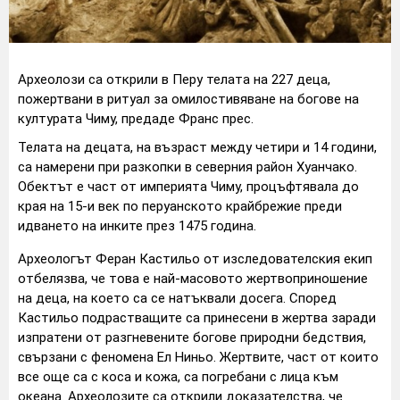
Археолози са открили в Перу телата на 227 деца,
пожертвани в ритуал за омилостивяване на богове на
културата Чиму, предаде Франс прес.
Телата на децата, на възраст между четири и 14 години,
са намерени при разкопки в северния район Хуанчако.
Обектът е част от империята Чиму, процъфтявала до
края на 15-и век по перуанското крайбрежие преди
идването на инките през 1475 година.
Археологът Феран Кастильо от изследователския екип
отбелязва, че това е най-масовото жертвоприношение
на деца, на което са се натъквали досега. Според
Кастильо подрастващите са принесени в жертва заради
изпратени от разгневените богове природни бедствия,
свързани с феномена Ел Ниньо. Жертвите, част от които
все още са с коса и кожа, са погребани с лица към
океана. Археолозите са открили доказателства, че