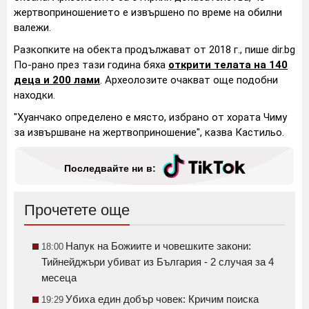
жертвоприношението е извършено по време на обилни
валежи.
Разкопките на обекта продължават от 2018 г., пише dir.bg
По-рано през тази година бяха
открити телата на 140
деца и 200 лами
. Археолозите очакват още подобни
находки.
"Хуанчако определено е място, избрано от хората Чиму
за извършване на жертвоприношение", казва Кастильо.
Последвайте ни в:
Прочетете още
Напук на Божиите и човешките закони:
18:00
Тийнейджъри убиват из България - 2 случая за 4
месеца
Убиха един добър човек: Кричим поиска
19:29