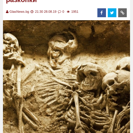
GlasNews.bg
21:30 28.08.19
0
1951