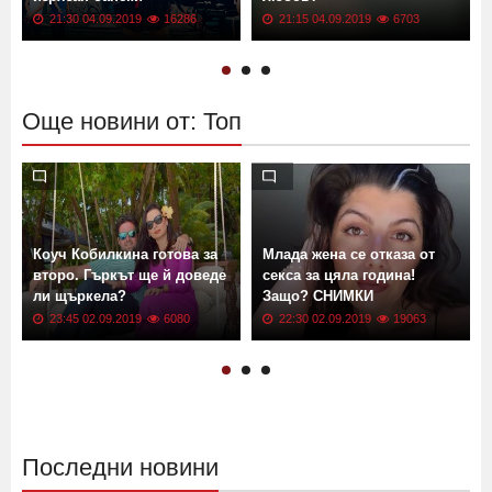
Диляна Попова "счупи"
вратовете на мъжете с
Каква е тайната на вечната
изрязан бански
любов?
21:30 04.09.2019
16286
21:15 04.09.2019
6703
Още новини от: Топ
я
Коуч Кобилкина готова за
Млада жена се отказа от
второ. Гъркът ще й доведе
секса за цяла година!
ли щъркела?
Защо? СНИМКИ
23:45 02.09.2019
6080
22:30 02.09.2019
19063