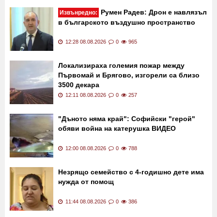
Последни новини
Румен Радев: Дрон е навлязъл
Извънредно:
в българското въздушно пространство
12:28 08.08.2026
0
965
Локализираха големия пожар между
Първомай и Брягово, изгорели са близо
3500 декара
12:11 08.08.2026
0
257
"Дъното няма край": Софийски "герой"
обяви война на катерушка ВИДЕО
12:00 08.08.2026
0
788
Незрящо семейство с 4-годишно дете има