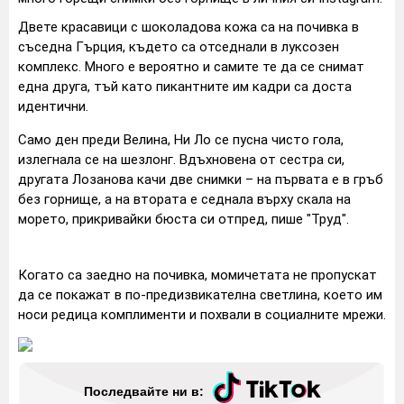
Двете красавици с шоколадова кожа са на почивка в
съседна Гърция, където са отседнали в луксозен
комплекс. Много е вероятно и самите те да се снимат
една друга, тъй като пикантните им кадри са доста
идентични.
Само ден преди Велина, Ни Ло се пусна чисто гола,
излегнала се на шезлонг. Вдъхновена от сестра си,
другата Лозанова качи две снимки – на първата е в гръб
без горнище, а на втората е седнала върху скала на
морето, прикривайки бюста си отпред, пише "Труд".
Когато са заедно на почивка, момичетата не пропускат
да се покажат в по-предизвикателна светлина, което им
носи редица комплименти и похвали в социалните мрежи.
Последвайте ни в: