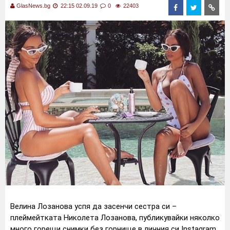
GlasNews.bg
22:15 02.09.19
0
22403
Велина Лозанова успя да засенчи сестра си –
плеймейтката Николета Лозанова, публикувайки няколко
много горещи снимки без горнище в личния си Instagram.