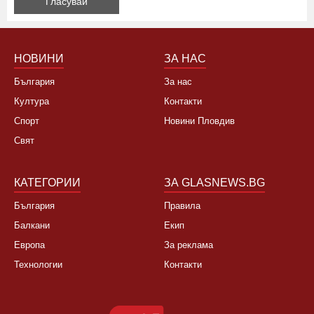
Да, не си заслужава, планирам почивка в чужбина
Не, няма да се откажа
НОВИНИ
ЗА НАС
България
За нас
Култура
Контакти
Спорт
Новини Пловдив
Свят
КАТЕГОРИИ
ЗА GLASNEWS.BG
България
Правила
Балкани
Екип
Европа
За реклама