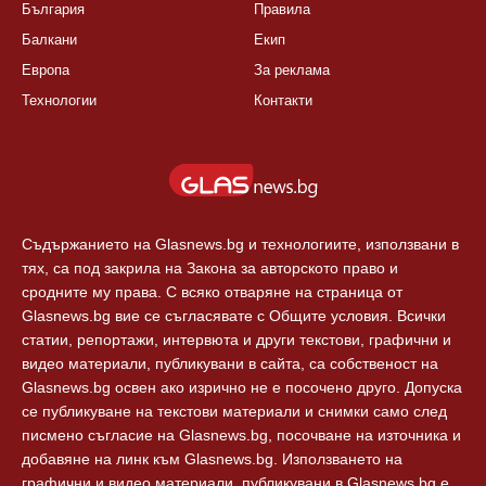
България
Правила
Балкани
Екип
Европа
За реклама
Технологии
Контакти
Съдържанието на Glasnews.bg и технологиите, използвани в
тях, са под закрила на Закона за авторското право и
сродните му права. С всяко отваряне на страница от
Glasnews.bg вие се съгласявате с Общите условия. Всички
статии, репортажи, интервюта и други текстови, графични и
видео материали, публикувани в сайта, са собственост на
Glasnews.bg освен ако изрично не е посочено друго. Допуска
се публикуване на текстови материали и снимки само след
писмено съгласие на Glasnews.bg, посочване на източника и
добавяне на линк към Glasnews.bg. Използването на
графични и видео материали, публикувани в Glasnews.bg е