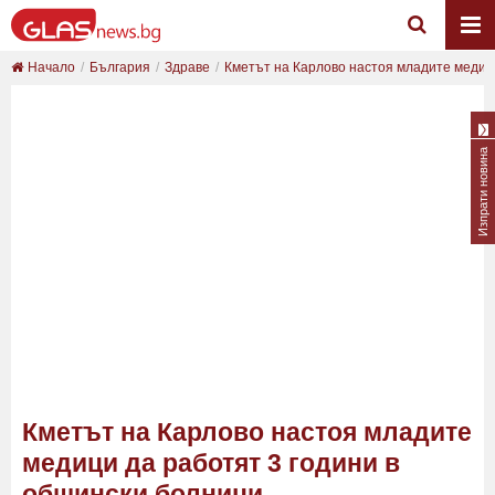
Начало
България
Здраве
Кметът на Карлово настоя младите медици
Изпрати новина
Кметът на Карлово настоя младите
медици да работят 3 години в
общински болници