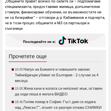
„Общините правят всичко по силите си – подпомагаме
специализанти, предоставяме жилища, допълнителни
стимули, финансираме обучения, но възможностите ни
не са безкрайни.“ – отговори д-р Кабаиванов и подчерта,
че в този процес общините и МЗ са партньори и
съюзници.
Последвайте ни в:
Прочетете още
Напук на Божиите и човешките закони:
18:00
Тийнейджъри убиват из България - 2 случая за 4
месеца
Жена качи в колата си непознат мъж, оставен
15:00
да ходи пеша в жегата ВИДЕО
Голям пожар в София: Гъст дим се издига
18:46
над „Левски Г", огънят се разгоря отново СНИМКИ