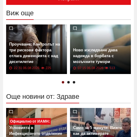
Виж още
Проучване: Контролът на
три рискови фактора
Ново изследване дава
отлага деменцията с над
надежда в борбата с
десетилетие
мозъчните тумори
22:31 06.08.2026
225
07:15 06.08.2026
513
Още новини от: Здраве
Официално от ИАМН:
Условията в
Само за 5 минути: Вижте
Инфекциозното отделение
как да активирате