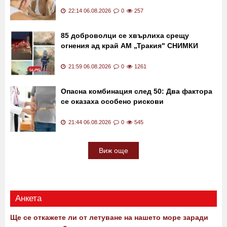
22:14 06.08.2026
0
257
85 доброволци се хвърлиха срещу
огнения ад край АМ „Тракия" СНИМКИ
21:59 06.08.2026
0
1261
Опасна комбинация след 50: Два фактора
се оказаха особено рискови
21:44 06.08.2026
0
545
Виж още
Анкета
Ще се откажете ли от летуване на нашето море заради