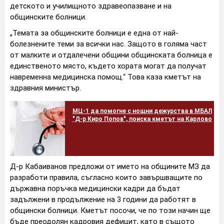
детското и училищното здравеопазване и на
общинските болници.
„Темата за общинските болници е една от най-
болезнените теми за всички нас. Защото в голяма част
от малките и отдалечени общини общинската болница е
единственото място, където хората могат да получат
навременна медицинска помощ.“ Това каза кметът на
здравния министър.
МЦ-1 да помогне с нощни дежурства в МБАЛ
"Д-р Киро Попов", поиска кметът на Карлово
Д-р Кабаиванов предложи от името на общините МЗ да
разработи правила, съгласно които завършващите по
държавна поръчка медицински кадри да бъдат
задължени в продължение на 3 години да работят в
общински болници. Кметът посочи, че по този начин ще
бъде преодолян кадровия дефицит, като в същото