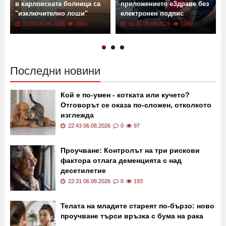
в карловската болница са
приложението еЗдраве без
"изключително лоши"
електронен подпис
11:00 05.08.2026
2661
10:30 05.08.2026
1249
Последни новини
Кой е по-умен - котката или кучето?
Отговорът се оказа по-сложен, отколкото
изглежда
22:43 06.08.2026
0
97
Проучване: Контролът на три рискови
фактора отлага деменцията с над
десетилетие
22:31 06.08.2026
0
193
Телата на младите стареят по-бързо: ново
проучване търси връзка с бума на рака