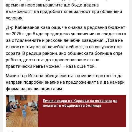
време на новозавършилите ще бъде дадена
възможност да придобият специалност при облекчени
условия.
Д-р Кабаиванов каза още, че очаква в редовния бюджет
за 2026 г. да бъде предвидено увеличение на средствата
за отдалечените и рискови лечебни заведения. „Това не
е просто въпрос на лечебна дейност, а на сигурност за
хората. В редица райони, ако общинската болница спре
работа, достъпът до здравеопазване става
практически невъзможен.“ – каза още той.
Министър Ивкова обеща екипът на министерството да
направи подробен анализ на предложенията и да намери
форма за реализацията им.
Лични лекари от Карлово са поканени да
помагат в общинската болница