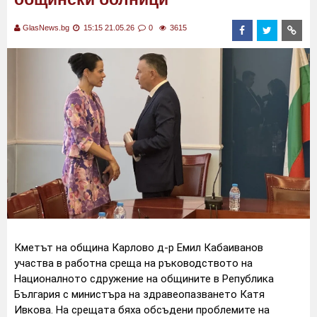
GlasNews.bg
15:15 21.05.26
0
3615
Кметът на община Карлово д-р Емил Кабаиванов
участва в работна среща на ръководството на
Националното сдружение на общините в Република
България с министъра на здравеопазването Катя
Ивкова. На срещата бяха обсъдени проблемите на