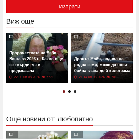
Изпрати
Виж още
Пророчествата на Баба
Ванга за 2026 г.: Какво още
Дронът Майя, паднал на
се твърди, че е
родна земя, може да носи
предсказала
бойна глава до 5 килограма
22:00 08.08.2026
7771
21:14 08.08.2026
701
Още новини от: Любопитно