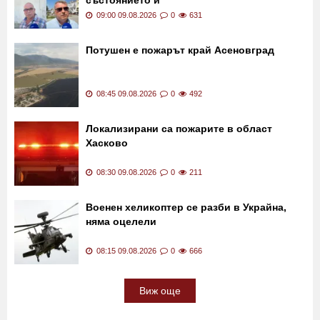
състоянието ѝ
09:00 09.08.2026
0
631
Потушен е пожарът край Асеновград
08:45 09.08.2026
0
492
Локализирани са пожарите в област
Хасково
08:30 09.08.2026
0
211
Военен хеликоптер се разби в Украйна,
няма оцелели
08:15 09.08.2026
0
666
Виж още