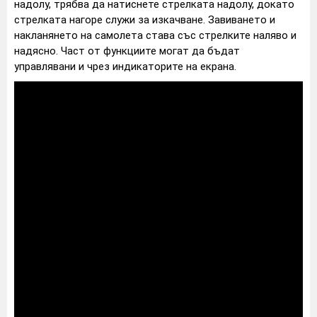
надолу, трябва да натиснете стрелката надолу, докато
стрелката нагоре служи за изкачване. Завиването и
накланянето на самолета става със стрелките наляво и
надясно. Част от функциите могат да бъдат
управлявани и чрез индикаторите на екрана.