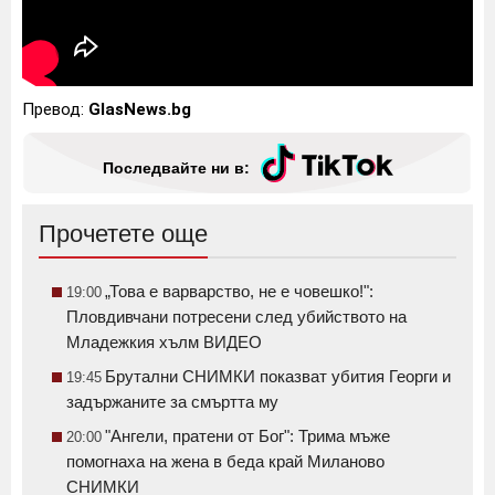
Превод:
GlasNews.bg
Последвайте ни в:
Прочетете още
„Това е варварство, не е човешко!":
19:00
Пловдивчани потресени след убийството на
Младежкия хълм ВИДЕО
Брутални СНИМКИ показват убития Георги и
19:45
задържаните за смъртта му
"Ангели, пратени от Бог": Трима мъже
20:00
помогнаха на жена в беда край Миланово
СНИМКИ