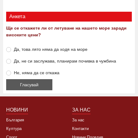
Анкета
Ще се откажете ли от летуване на нашето море заради
високите цени?
Да, това лято няма да ходя на море
Да, не си заслужава, планирам почивка в чужбина
Не, няма да се откажа
НОВИНИ
ЗА НАС
България
За нас
Култура
Контакти
Спорт
Новини Пловдив