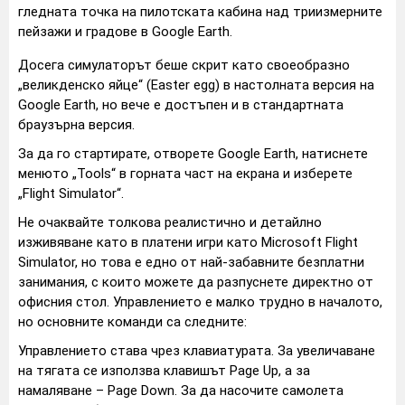
гледната точка на пилотската кабина над триизмерните
пейзажи и градове в Google Earth.
Досега симулаторът беше скрит като своеобразно
„великденско яйце“ (Easter egg) в настолната версия на
Google Earth, но вече е достъпен и в стандартната
браузърна версия.
За да го стартирате, отворете Google Earth, натиснете
менюто „Tools“ в горната част на екрана и изберете
„Flight Simulator“.
Не очаквайте толкова реалистично и детайлно
изживяване като в платени игри като Microsoft Flight
Simulator, но това е едно от най-забавните безплатни
занимания, с които можете да разпуснете директно от
офисния стол. Управлението е малко трудно в началото,
но основните команди са следните:
Управлението става чрез клавиатурата. За увеличаване
на тягата се използва клавишът Page Up, а за
намаляване – Page Down. За да насочите самолета