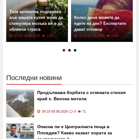
Тази ароматна подправка
във вашата кухня може да
Колко диня можете да
стимулира мозъка ви и да
ядете на ден? Експертите
облекчи стреса
дават отговор
07:30 08.08.2026
1226
23:42 07.08.2026
2696
Последни новини
Продължава борбата с огнената стихия
край с. Висока могила
09:15 09.08.2026
0
71
Опасна ли е Централната поща в
Пловдив? Какво казват хората за