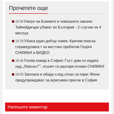
Прочетете още
Напук на Божиите и човешките закони:
18:00
Тийнейджъри убиват из България - 2 случая за 4
месеца
Убиха един добър човек: Кричим поиска
19:29
справедливост за жестоко пребития Георги
СНИМКИ и ВИДЕО
Голям пожар в София: Гъст дим се издига
18:46
над „Левски Г", огънят се разгоря отново СНИМКИ
Заплахи и обиди след отказ за пари: Жени
19:00
предупреждават за агресивен просяк в София
Напишете коментар