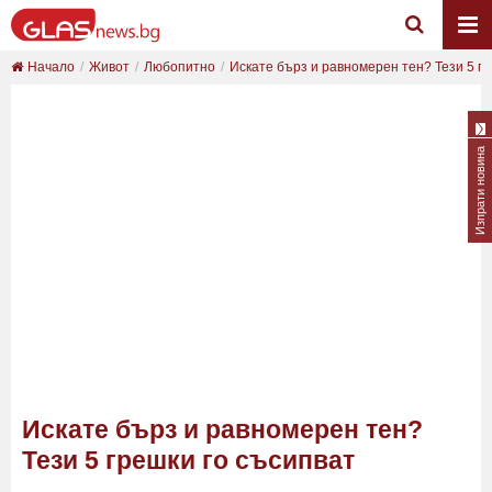
Начало
Живот
Любопитно
Искате бърз и равномерен тен? Тези 5 гре
Изпрати новина
Искате бърз и равномерен тен?
Тези 5 грешки го съсипват