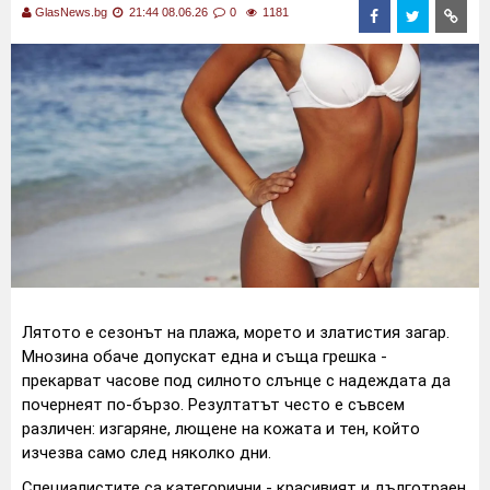
GlasNews.bg
21:44 08.06.26
0
1181
Лятото е сезонът на плажа, морето и златистия загар.
Мнозина обаче допускат една и съща грешка -
прекарват часове под силното слънце с надеждата да
почернеят по-бързо. Резултатът често е съвсем
различен: изгаряне, лющене на кожата и тен, който
изчезва само след няколко дни.
Специалистите са категорични - красивият и дълготраен