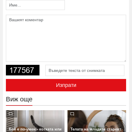
Изпрати
Виж още
Кой е по-умен - котката или
Телата на младите стареят