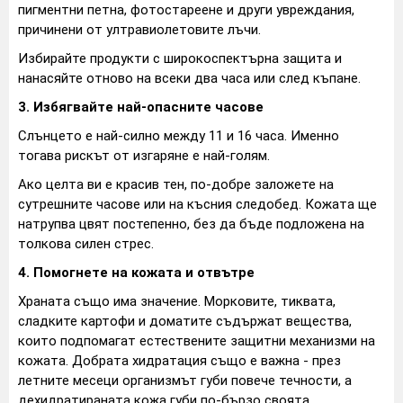
пигментни петна, фотостареене и други увреждания,
причинени от ултравиолетовите лъчи.
Избирайте продукти с широкоспектърна защита и
нанасяйте отново на всеки два часа или след къпане.
3. Избягвайте най-опасните часове
Слънцето е най-силно между 11 и 16 часа. Именно
тогава рискът от изгаряне е най-голям.
Ако целта ви е красив тен, по-добре заложете на
сутрешните часове или на късния следобед. Кожата ще
натрупва цвят постепенно, без да бъде подложена на
толкова силен стрес.
4. Помогнете на кожата и отвътре
Храната също има значение. Морковите, тиквата,
сладките картофи и доматите съдържат вещества,
които подпомагат естествените защитни механизми на
кожата. Добрата хидратация също е важна - през
летните месеци организмът губи повече течности, а
дехидратираната кожа губи по-бързо своята