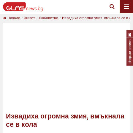
Начало
Живот
Любопитно
Извадиха огромна змия, вмъкнала се в ко
Изпрати новина
Извадиха огромна змия, вмъкнала
се в кола