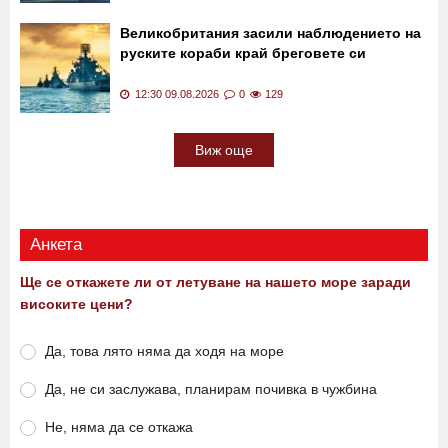
Борисов за падналия дрон: Хората трябва
да се успокоят и да им се кажат
подробностите ВИДЕО
12:45 09.08.2026
0
246
Великобритания засили наблюдението на
руските кораби край бреговете си
12:30 09.08.2026
0
129
Виж още
Анкета
Ще се откажете ли от летуване на нашето море заради
високите цени?
Да, това лято няма да ходя на море