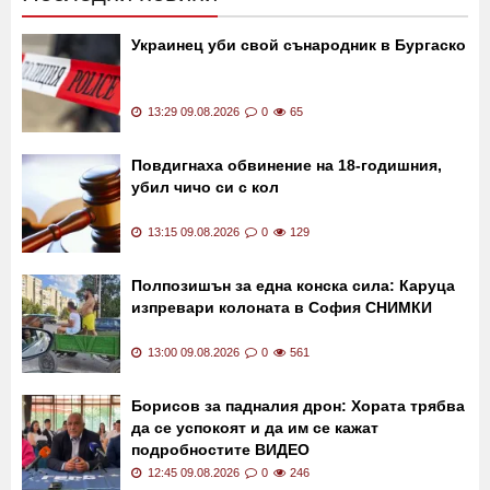
Последни новини
Украинец уби свой сънародник в Бургаско
13:29 09.08.2026
0
65
Повдигнаха обвинение на 18-годишния,
убил чичо си с кол
13:15 09.08.2026
0
129
Полпозишън за една конска сила: Каруца
изпревари колоната в София СНИМКИ
13:00 09.08.2026
0
561