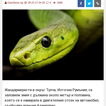
GlasNews.bg
09:24 27.04.26
0
1898
Жандармеристи в окръг Тулча, Източна Румъния, са
заловили змия с дължина около метър и половина,
която се е намирала в двигателния отсек на автомобил,
съобщава агенция Аджерпрес.