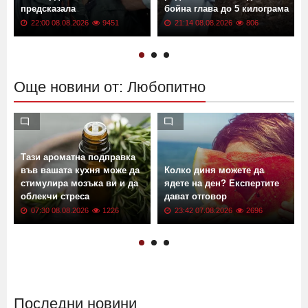
Ванга за 2026 г.: Какво още
Дронът Майя, паднал на
се твърди, че е
родна земя, може да носи
предсказала
бойна глава до 5 килограма
22:00 08.08.2026
9451
21:14 08.08.2026
806
Още новини от: Любопитно
Тази ароматна подправка
във вашата кухня може да
Колко диня можете да
стимулира мозъка ви и да
ядете на ден? Експертите
облекчи стреса
дават отговор
07:30 08.08.2026
1226
23:42 07.08.2026
2696