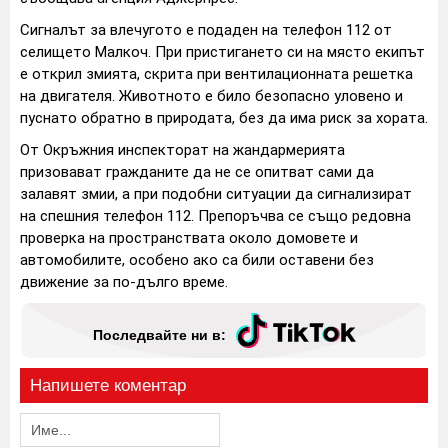
Сигналът за влечугото е подаден на телефон 112 от
селището Малкоч. При пристигането си на място екипът
е открил змията, скрита при вентилационната решетка
на двигателя. Животното е било безопасно уловено и
пуснато обратно в природата, без да има риск за хората.
От Окръжния инспекторат на жандармерията
призовават гражданите да не се опитват сами да
залавят змии, а при подобни ситуации да сигнализират
на спешния телефон 112. Препоръчва се също редовна
проверка на пространствата около домовете и
автомобилите, особено ако са били оставени без
движение за по-дълго време.
Последвайте ни в:
Напишете коментар