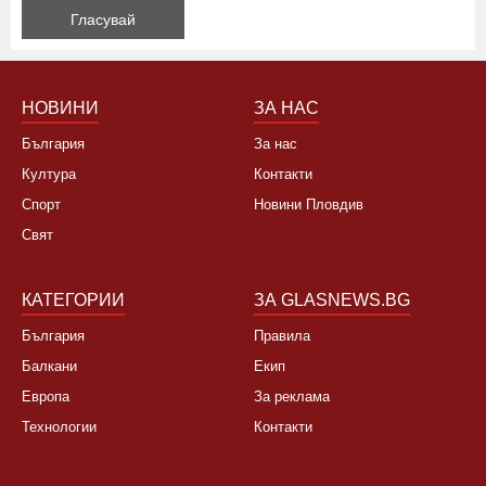
Да, не си заслужава, планирам почивка в чужбина
Не, няма да се откажа
НОВИНИ
ЗА НАС
България
За нас
Култура
Контакти
Спорт
Новини Пловдив
Свят
КАТЕГОРИИ
ЗА GLASNEWS.BG
България
Правила
Балкани
Екип