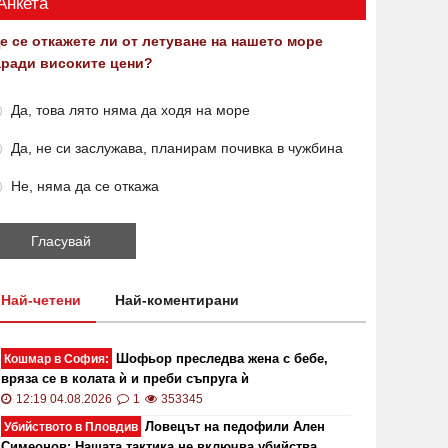
Анкета
е се откажете ли от летуване на нашето море
аради високите цени?
Да, това лято няма да ходя на море
Да, не си заслужава, планирам почивка в чужбина
Не, няма да се откажа
Най-четени
Най-коментирани
Шофьор преследва жена с бебе,
Кошмар в София:
вряза се в колата ѝ и преби съпруга ѝ
12:19 04.08.2026
1
353345
Ловецът на педофили Ален
Убийството в Пловдив
Симеонов: Нашата тактика не включва убийства