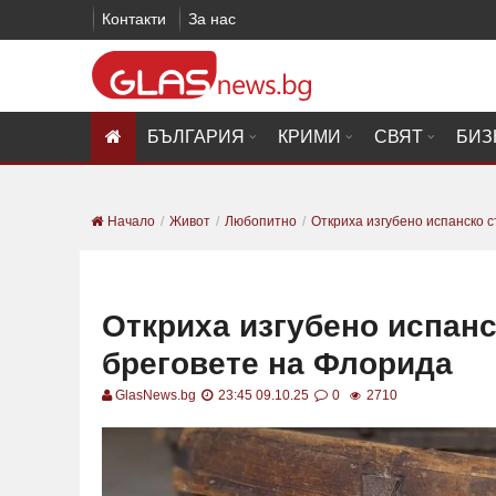
Контакти
За нас
БЪЛГАРИЯ
КРИМИ
СВЯТ
БИЗ
Начало
Живот
Любопитно
Откриха изгубено испанско с
Откриха изгубено испан
бреговете на Флорида
GlasNews.bg
23:45 09.10.25
0
2710