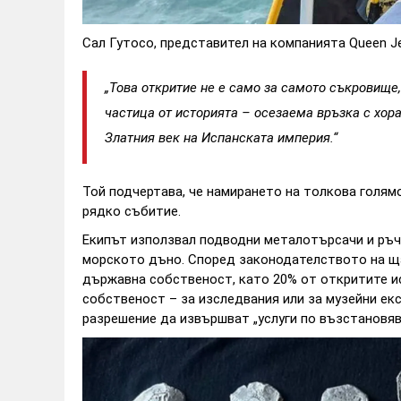
Сал Гутосо, представител на компанията Queen Je
„Това откритие не е само за самото съкровище, 
частица от историята – осезаема връзка с хора
Златния век на Испанската империя.“
Той подчертава, че намирането на толкова голям
рядко събитие.
Екипът използвал подводни металотърсачи и ръчн
морското дъно. Според законодателството на ща
държавна собственост, като 20% от откритите и
собственост – за изследвания или за музейни ек
разрешение да извършват „услуги по възстановяв