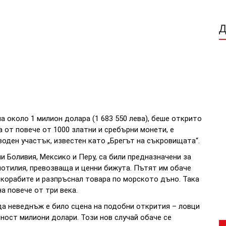
 около 1 милион долара (1 683 550 лева), беше открито
 от повече от 1000 златни и сребърни монети, е
воден участък, известен като „Брегът на съкровищата“.
и Боливия, Мексико и Перу, са били предназначени за
лотилия, превозваща и ценни бижута. Пътят им обаче
 корабите и разпръснал товара по морското дъно. Така
 повече от три века.
а неведнъж е било сцена на подобни открития – ловци
ност милиони долари. Този нов случай обаче се