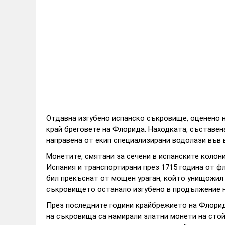
Отдавна изгубено испанско съкровище, оценено на
край бреговете на Флорида. Находката, съставена
направена от екип специализирани водолази във 
Монетите, смятани за сечени в испанските колони
Испания и транспортирани през 1715 година от ф
бил прекъснат от мощен ураган, който унищожил
съкровището останало изгубено в продължение на
През последните години крайбрежието на Флорид
на съкровища са намирали златни монети на стой