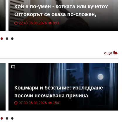
Кой е по-умен - котката или кучето?
Т
Отговорът се оказа по-сложен,
б
отколкото изглежда
в
22:43 06.08.2026
993
още
Ж
Кошмари и безсъние: изследване
с
посочи неочаквана причина
з
07:30 06.08.2026
1541