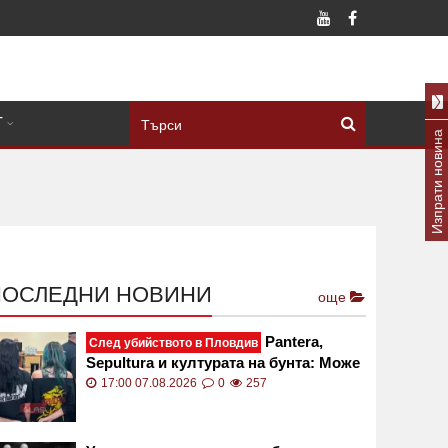
Т
Изпрати новина
ПОСЛЕДНИ НОВИНИ
още
Pantera,
След убийството в Пловдив
Sepultura и културата на бунта: Може
ли музиката да обясни жестокостта?
17:00 07.08.2026
0
257