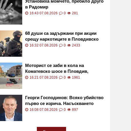
Установиха момчето, пребило друго
в Радомир
16:43 07.08.2026
0
281
68 души са задържани при акции
срещу наркотиците в Пловдивско
16:32 07.08.2026
0
2433
Моторист се заби в кола на
Коматевско шосе в Пловдив,
откараха го с линейка ВИДЕО
16:21 07.08.2026
0
1961
Георги Господинов: Всяко убийство
първо се изрича. Насъскването
убива
16:08 07.08.2026
0
897