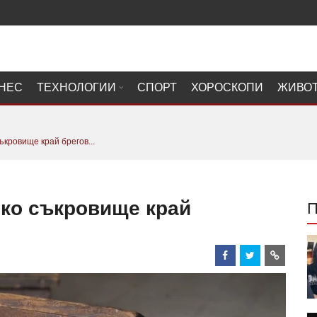
НЕС
ТЕХНОЛОГИИ
СПОРТ
ХОРОСКОПИ
ЖИВО
ъкровище край брегов...
ско съкровище край