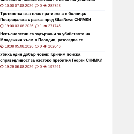
10:00 07.08.2026
0
282753
Тротинетка във влак прати жена в болница:
Пострадалата с разказ пред GlasNews СНИМКИ
19:00 03.08.2026
1
271745
Непълнолетни са задържани за убийството на
Младежкия хълм в Пловдив, разследва се
хомофобски мотив
18:38 05.08.2026
0
262046
Убиха един добър човек: Кричим поиска
справедливост за жестоко пребития Георги СНИМКИ
и ВИДЕО
19:29 06.08.2026
0
197261