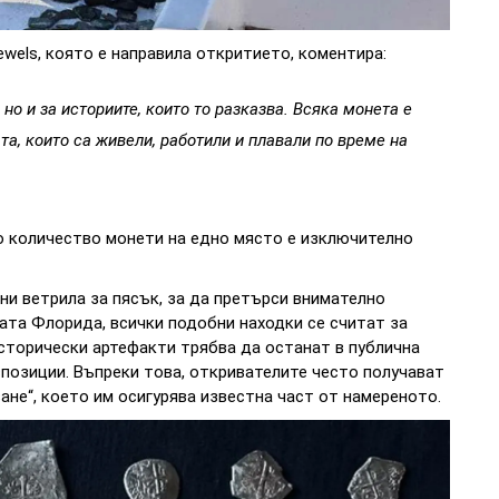
wels, която е направила откритието, коментира:
но и за историите, които то разказва. Всяка монета е
та, които са живели, работили и плавали по време на
о количество монети на едно място е изключително
и ветрила за пясък, за да претърси внимателно
та Флорида, всички подобни находки се считат за
сторически артефакти трябва да останат в публична
спозиции. Въпреки това, откривателите често получават
ане“, което им осигурява известна част от намереното.