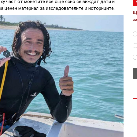
ху част от монетите все още ясно се виждат дати и
а ценен материал за изследователите и историците.
Щ
з