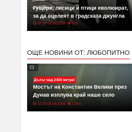
-
Гущери, лисици и птици еволюират,
за да оцелеят в градската джунгла
07:14 07.08.2026
833
ОЩЕ НОВИНИ ОТ: ЛЮБОПИТНО
Дълъг над 2400 метра!
 върха
Мостът на Константин Велики през
е се
Дунав изплува край наше село
СНИМКИ
10:00 06.08.2026
17641