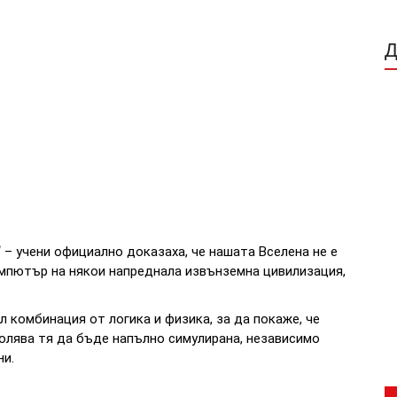
 – учени официално доказаха, че нашата Вселена не е
мпютър на някои напреднала извънземна цивилизация,
 комбинация от логика и физика, за да покаже, че
олява тя да бъде напълно симулирана, независимо
ни.