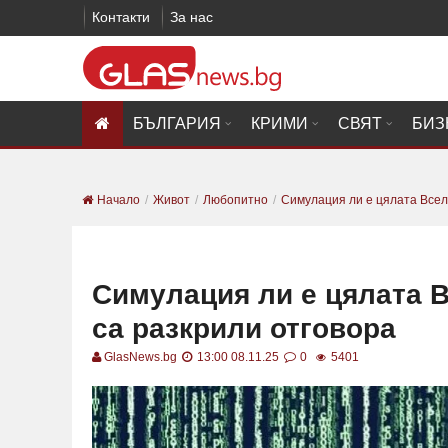
Контакти
За нас
БЪЛГАРИЯ
КРИМИ
СВЯТ
БИЗ
Начало
Живот
Любопитно
Симулация ли е цялата Вселе
Симулация ли е цялата В
са разкрили отговора
GlasNews.bg
13:00 08.11.25
0
5401