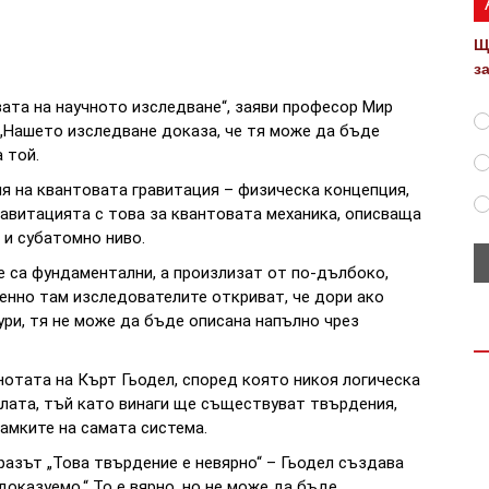
Щ
з
вата на научното изследване“, заяви професор Мир
„Нашето изследване доказа, че тя може да бъде
 той.
я на квантовата гравитация – физическа концепция,
равитацията с това за квантовата механика, описваща
 и субатомно ниво.
 са фундаментални, а произлизат от по-дълбоко,
енно там изследователите откриват, че дори ако
ри, тя не може да бъде описана напълно чрез
нотата на Кърт Гьодел, според която никоя логическа
слата, тъй като винаги ще съществуват твърдения,
рамките на самата система.
разът „Това твърдение е невярно“ – Гьодел създава
оказуемо.“ То е вярно, но не може да бъде