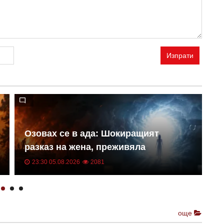
Изпрати
К
Озовах се в ада: Шокиращият
"
разказ на жена, преживяла
в
клинична смърт
ц
23:30 05.08.2026
2081
още