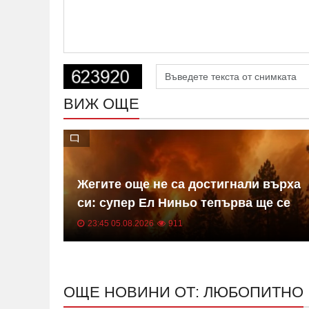
ВИЖ ОЩЕ
езеро
Жегите още не са достигнали върха
си: супер Ел Ниньо тепърва ще се
засилва
23:45 05.08.2026
911
ОЩЕ НОВИНИ ОТ: ЛЮБОПИТНО