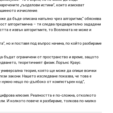
наречените „гьоделови истини“, които изискват
ашинното изчисление.
оже да бъде описана напълно чрез алгоритми,“ обяснява
ност алгоритмична – тя следва предварително зададени
стта е извън алгоритмите, то Вселената не може и
а“, но и поставя под въпрос начина, по който разбираме
да бъдат ограничени от пространство и време, защото
ледването, теоретичният физик Лорънс Краус.
т универсална теория, която ще може да опише всички
тези закони. Нашето изследване показва, че това е
 е нужно нещо по-дълбоко от компютърен код“,
е цифрова илюзия. Реалността е по-сложна, отколкото
и. И колкото повече я разбираме, толкова по-малко