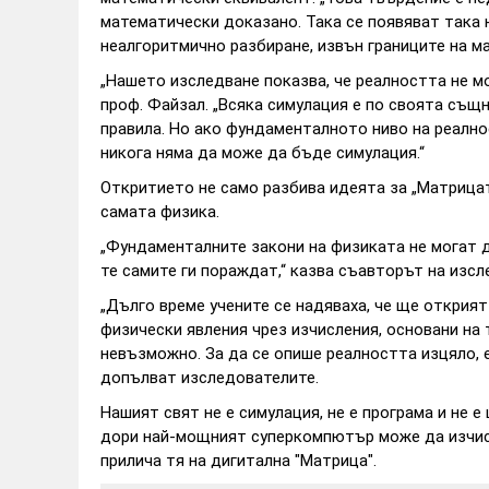
математически доказано. Така се появяват така 
неалгоритмично разбиране, извън границите на м
„Нашето изследване показва, че реалността не м
проф. Файзал. „Всяка симулация е по своята същ
правила. Но ако фундаменталното ниво на реално
никога няма да може да бъде симулация.“
Откритието не само разбива идеята за „Матрицат
самата физика.
„Фундаменталните закони на физиката не могат 
те самите ги пораждат,“ казва съавторът на изс
„Дълго време учените се надяваха, че ще открия
физически явления чрез изчисления, основани на 
невъзможно. За да се опише реалността изцяло,
допълват изследователите.
Нашият свят не е симулация, не е програма и не 
дори най-мощният суперкомпютър може да изчисл
прилича тя на дигитална "Матрица".