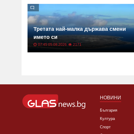
 билет
Третата най-малка държава смени
 кола
името си
07:45 05.08.2026
2171
НОВИНИ
България
Култура
Спорт