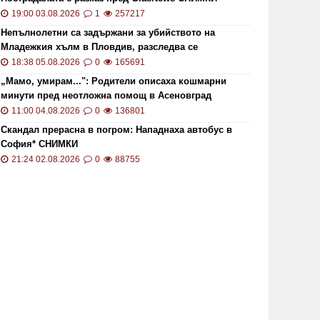
19:00 03.08.2026
1
257217
Непълнолетни са задържани за убийството на
Младежкия хълм в Пловдив, разследва се
хомофобски мотив
18:38 05.08.2026
0
165691
„Мамо, умирам...": Родители описаха кошмарни
минути пред неотложна помощ в Асеновград
11:00 04.08.2026
0
136801
Скандал прерасна в погром: Нападнаха автобус в
София* СНИМКИ
21:24 02.08.2026
0
88755