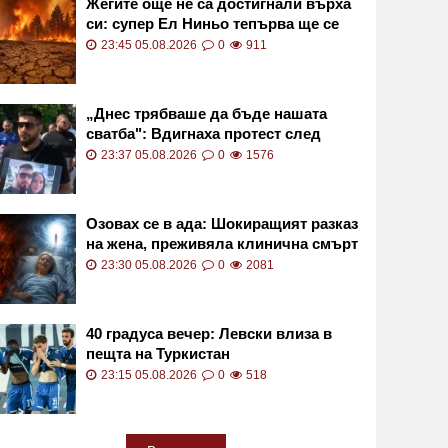
Жегите още не са достигнали върха
си: супер Ел Ниньо тепърва ще се
засилва
23:45 05.08.2026
0
911
„Днес трябваше да бъде нашата
сватба": Вдигнаха протест след
смъртта на Даяна
23:37 05.08.2026
0
1576
Озовах се в ада: Шокиращият разказ
на жена, преживяла клинична смърт
23:30 05.08.2026
0
2081
40 градуса вечер: Левски влиза в
пещта на Туркистан
23:15 05.08.2026
0
518