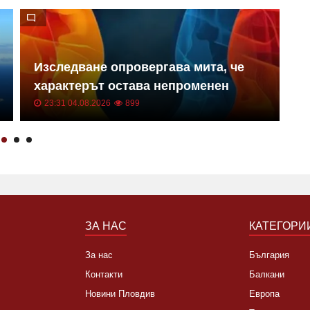
Изследване опровергава мита, че
Н
характерът остава непроменен
з
23:31 04.08.2026
899
ЗА НАС
КАТЕГОРИ
За нас
България
Контакти
Балкани
Новини Пловдив
Европа