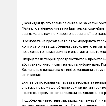
„Тази идея дълго време се смяташе за извън обх
Файзал от Университета на Британска Колумбия. 
разглеждана научно и дори опровергана“, допълва
В основата на проучването стои модерната теори
която се опитва да обедини разбирането ни за г
поведението на материята и енергията на атомно
Според тази теория пространството и времето не
абстрактно ниво – свят на чиста информация. Им
Вселената е изградена от информационни структу
изчисления.
Екипът се позовава на първата теорема за непъл
система не може да обхване всички истини за чи
които са верни, но неподлежащи на доказване в 
Подобно на известния „парадокс на лъжеца“ – из
математически еквивалент: „Това твърдение е нед