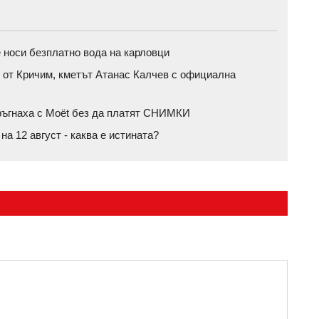
 носи безплатно вода на карловци
 от Кричим, кметът Атанас Калчев с официална
тръгнаха с Moët без да платят СНИМКИ
а 12 август - каква е истината?