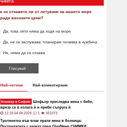
Анкета
е се откажете ли от летуване на нашето море
аради високите цени?
Да, това лято няма да ходя на море
Да, не си заслужава, планирам почивка в чужбина
Не, няма да се откажа
Най-четени
Най-коментирани
Шофьор преследва жена с бебе,
Кошмар в София:
вряза се в колата ѝ и преби съпруга ѝ
12:19 04.08.2026
1
351073
Тротинетка във влак прати жена в болница:
Пострадалата с разказ пред GlasNews СНИМКИ