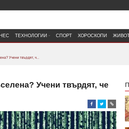
НЕС
ТЕХНОЛОГИИ
СПОРТ
ХОРОСКОПИ
ЖИВО
на? Учени твърдят, ч...
селена? Учени твърдят, че