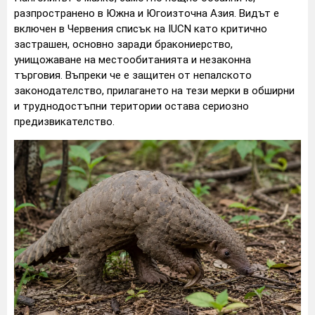
разпространено в Южна и Югоизточна Азия. Видът е
включен в Червения списък на IUCN като критично
застрашен, основно заради бракониерство,
унищожаване на местообитанията и незаконна
търговия. Въпреки че е защитен от непалското
законодателство, прилагането на тези мерки в обширни
и труднодостъпни територии остава сериозно
предизвикателство.