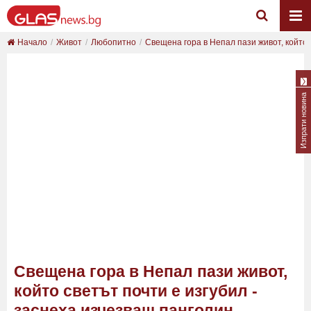
Начало
Живот
Любопитно
Свещена гора в Непал пази живот, който с
Изпрати новина
Свещена гора в Непал пази живот,
който светът почти е изгубил -
заснеха изчезващ панголин