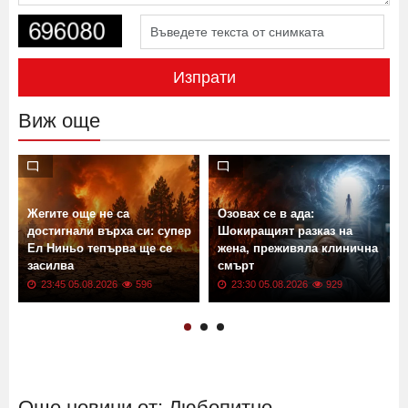
Изпрати
Виж още
Жегите още не са
Озовах се в ада:
достигнали върха си: супер
Шокиращият разказ на
Ел Ниньо тепърва ще се
жена, преживяла клинична
засилва
смърт
23:45 05.08.2026
596
23:30 05.08.2026
929
Още новини от: Любопитно