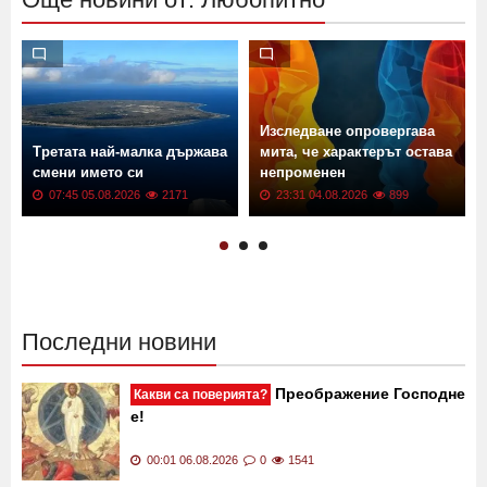
Изследване опровергава
Третата най-малка държава
мита, че характерът остава
смени името си
непроменен
07:45 05.08.2026
2171
23:31 04.08.2026
899
Последни новини
Преображение Господне
Какви са поверията?
е!
00:01 06.08.2026
0
1541