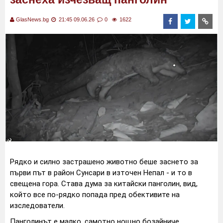
GlasNews.bg
21:45 09.06.26
0
1622
Рядко и силно застрашено животно беше заснето за
първи път в район Сунсари в източен Непал - и то в
свещена гора. Става дума за китайски панголин, вид,
който все по-рядко попада пред обективите на
изследователи.
Панголинът е малко, самотно нощно бозайниче,