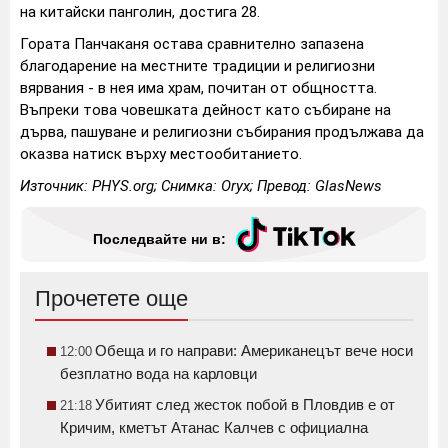
на китайски панголин, достига 28.
Гората Панчаканя остава сравнително запазена
благодарение на местните традиции и религиозни
вярвания - в нея има храм, почитан от общността.
Въпреки това човешката дейност като събиране на
дърва, пашуване и религиозни събирания продължава да
оказва натиск върху местообитанието.
Източник: PHYS.org; Снимка: Oryx; Превод: GlasNews
Последвайте ни в:
Прочетете още
Обеща и го направи: Американецът вече носи
12:00
безплатно вода на карловци
Убитият след жесток побой в Пловдив е от
21:18
Кричим, кметът Атанас Калчев с официална