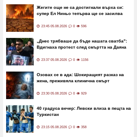
Жегите още не са достигнали върха си:
супер Ел Ниньо тепърва ще се засилва
23:45 05.08.2026
0
596
„Днес трябваше да бъде нашата сватба":
Вдигнаха протест след смъртта на Даяна
23:37 05.08.2026
0
1156
Озовах се в ада: Шокиращият разказ на
жена, преживяла клинична смърт
23:30 05.08.2026
0
929
40 градуса вечер: Левски влиза в пещта на
Туркистан
23:15 05.08.2026
0
358