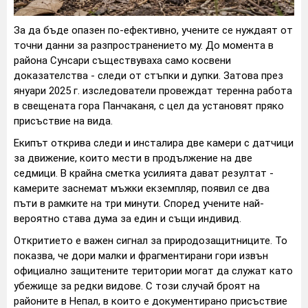
За да бъде опазен по-ефективно, учените се нуждаят от
точни данни за разпространението му. До момента в
района Сунсари съществуваха само косвени
доказателства - следи от стъпки и дупки. Затова през
януари 2025 г. изследователи провеждат теренна работа
в свещената гора Панчаканя, с цел да установят пряко
присъствие на вида.
Екипът открива следи и инсталира две камери с датчици
за движение, които мести в продължение на две
седмици. В крайна сметка усилията дават резултат -
камерите заснемат мъжки екземпляр, появил се два
пъти в рамките на три минути. Според учените най-
вероятно става дума за един и същи индивид.
Откритието е важен сигнал за природозащитниците. То
показва, че дори малки и фрагментирани гори извън
официално защитените територии могат да служат като
убежище за редки видове. С този случай броят на
районите в Непал, в които е документирано присъствие