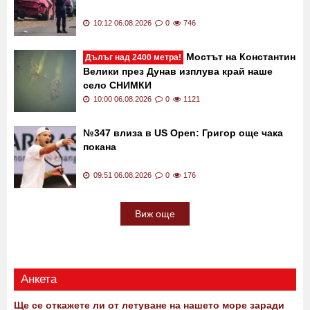
10:12 06.08.2026
0
746
Мостът на Константин
Дълъг над 2400 метра!
Велики през Дунав изплува край наше
село СНИМКИ
10:00 06.08.2026
0
1121
№347 влиза в US Open: Григор още чака
покана
09:51 06.08.2026
0
176
Виж още
Анкета
Ще се откажете ли от летуване на нашето море заради