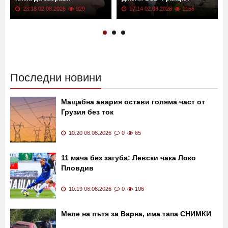
23:18 02.08.2026
929
17:14 02.08.2026
1156
Последни новини
Мащабна авария остави голяма част от
Грузия без ток
10:20 06.08.2026
0
65
11 мача без загуба: Левски чака Локо
Пловдив
10:19 06.08.2026
0
106
Меле на пътя за Варна, има тапа СНИМКИ