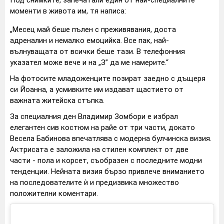
Под снимките, запечатали един от най-специалните
моменти в живота им, тя написа:
„Месец май беше пълен с преживявания, доста
адреналин и немалко емоцийка. Все пак, най-
вълнуващата от всички беше тази. В телефонния
указател може вече и на „З” да ме намерите.“
На фотосите младоженците позират заедно с дъщеря
си Йоанна, а усмивките им издават щастието от
важната житейска стъпка.
За специалния ден Владимир Зомбори е избрал
елегантен сив костюм на райе от три части, докато
Весела Бабинова впечатлява с модерна булчинска визия.
Актрисата е заложила на стилен комплект от две
части - пола и корсет, съобразен с последните модни
тенденции. Нейната визия бързо привлече вниманието
на последователите ѝ и предизвика множество
положителни коментари.