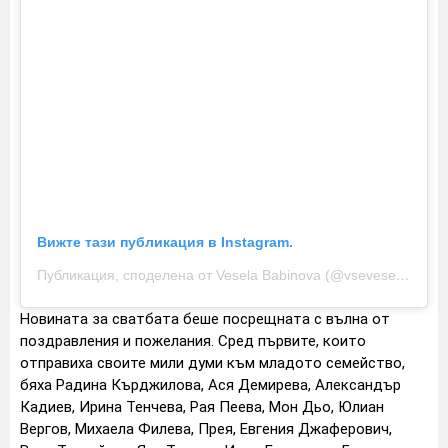
Вижте тази публикация в Instagram.
Публикация, споделена от Vesela Babinova (@vsevesela)
Новината за сватбата беше посрещната с вълна от
поздравления и пожелания. Сред първите, които
отправиха своите мили думи към младото семейство,
бяха Радина Кърджилова, Ася Демирева, Александър
Кадиев, Ирина Тенчева, Рая Пеева, Мон Дьо, Юлиан
Вергов, Михаела Филева, Прея, Евгения Джаферович,