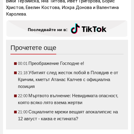
Вики Терзийска, Яна Титова, Ивет Григорова, Борис
Христов, Евелин Костова, Искра Донова и Валентина
Каролева.
Последвайте ни в:
Прочетете още
Преображение Господне е!
00:01
Убитият след жесток побой в Пловдив е от
21:18
Кричим, кметът Атанас Калчев с официална
позиция
Мъртвото вълнение: Невидимата опасност,
22:00
която всяко лято взема жертви
Социалните мрежи вещаят апокалипсис на
21:00
12 август - каква е истината?