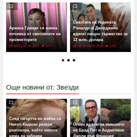
Сватбата на годината:
Ариана Гранде си взема
Роналдо и Джорджина
н
почивка от светлините на
вдигат пищно тържество за
прожекторите
12 млн. долара
10:51 03.08.2026
573
08:46 03.08.2026
1761
Още новини от: Звезди
След смъртта на майка си
Никол Кидман разкри
Огнен ад стигна имението
разговора, който никога
на Брад Пит и Анджелина
няма да забрави
Джоли във Франция