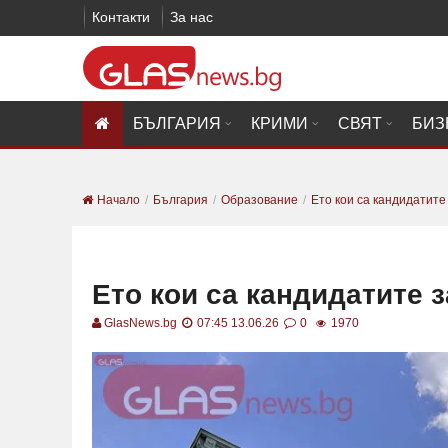
Контакти
За нас
БЪЛГАРИЯ
КРИМИ
СВЯТ
БИЗ
Начало
България
Образование
Ето кои са кандидатите
Ето кои са кандидатите з
GlasNews.bg
07:45 13.06.26
0
1970