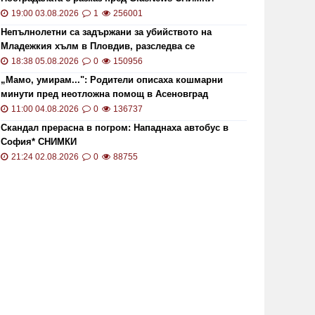
19:00 03.08.2026
1
256001
Непълнолетни са задържани за убийството на
Младежкия хълм в Пловдив, разследва се
хомофобски мотив
18:38 05.08.2026
0
150956
„Мамо, умирам...": Родители описаха кошмарни
минути пред неотложна помощ в Асеновград
11:00 04.08.2026
0
136737
Скандал прерасна в погром: Нападнаха автобус в
София* СНИМКИ
21:24 02.08.2026
0
88755