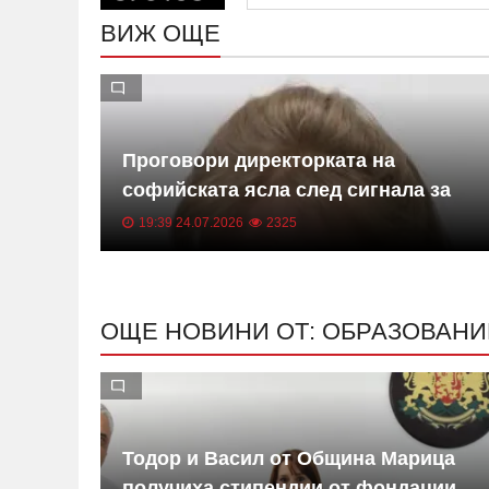
ВИЖ ОЩЕ
Проговори директорката на
ат и
софийската ясла след сигнала за
насилие
19:39 24.07.2026
2325
ОЩЕ НОВИНИ ОТ: ОБРАЗОВАНИ
Тодор и Васил от Община Марица
за
получиха стипендии от фондации