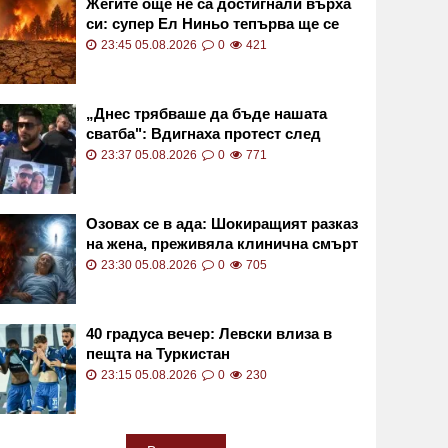
Жегите още не са достигнали върха
си: супер Ел Ниньо тепърва ще се
засилва
23:45 05.08.2026
0
421
„Днес трябваше да бъде нашата
сватба": Вдигнаха протест след
смъртта на Даяна
23:37 05.08.2026
0
771
Озовах се в ада: Шокиращият разказ
на жена, преживяла клинична смърт
23:30 05.08.2026
0
705
40 градуса вечер: Левски влиза в
пещта на Туркистан
23:15 05.08.2026
0
230