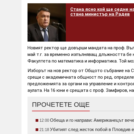
Стана ясно кой ще седне на
стана министър на Радев
Новият ректор ще довърши мандата на проф. Вълче
май т.г. за временно изпълняващ длъжността бе 
Факултета по математика и информатика. Той мож
Изборът на нов ректор от Общото събрание на С
срещи с академичната общност по ред, определе
предложенията за органи на управление и контрол
аулата. На 16 юни е срещата с проф. Замфиров, на 
ПРОЧЕТЕТЕ ОЩЕ
Обеща и го направи: Американецът вече
12:00
Убитият след жесток побой в Пловдив е
21:18