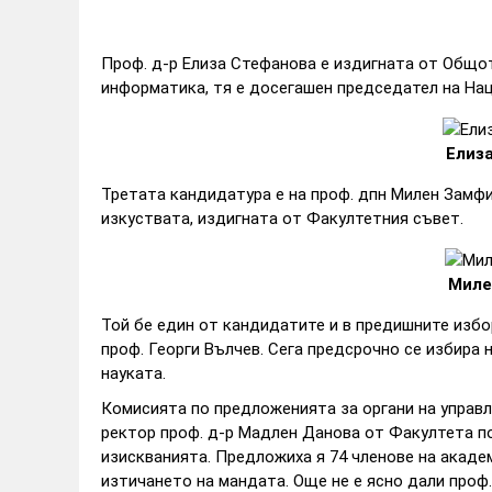
Проф. д-р Елиза Стефанова е издигната от Общо
информатика, тя е досегашен председател на Нац
Елиз
Третата кандидатура е на проф. дпн Милен Замфи
изкуствата, издигната от Факултетния съвет.
Миле
Той бе един от кандидатите и в предишните избор
проф. Георги Вълчев. Сега предсрочно се избира 
науката.
Комисията по предложенията за органи на управл
ректор проф. д-р Мадлен Данова от Факултета по
изискванията. Предложиха я 74 членове на акаде
изтичането на мандата. Още не е ясно дали проф