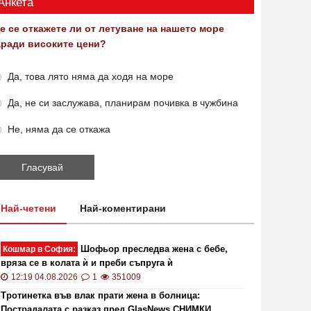
Анкета
е се откажете ли от летуване на нашето море
аради високите цени?
Да, това лято няма да ходя на море
Да, не си заслужава, планирам почивка в чужбина
Не, няма да се откажа
Най-четени
Най-коментирани
Шофьор преследва жена с бебе,
Кошмар в София:
вряза се в колата ѝ и преби съпруга ѝ
12:19 04.08.2026
1
351009
Тротинетка във влак прати жена в болница:
Пострадалата с разказ пред GlasNews СНИМКИ