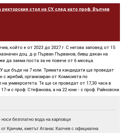
 ректорския стол на СУ, след като проф. Вълчев
в, който е от 2023 до 2027 г. С негова заповед от 15
назначен доц. д-р Първан Първанов, бивш декан на
е да заема поста за не повече от 6 месеца.
У ще бъде на 7 юли. Тримата кандидати ще проведат
н с жребий, организиран от Комисията по
 на университета. Те ще се проведат от 17,30 часа в
17-и с проф. Стефанова, а на 22 юни - с проф. Райновски.
 носи безплатно вода на карловци
 от Кричим, кметът Атанас Калчев с официална