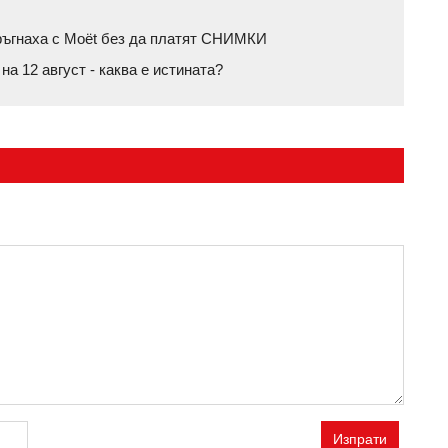
тръгнаха с Moët без да платят СНИМКИ
а 12 август - каква е истината?
Изпрати