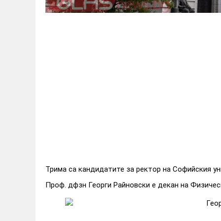
Трима са кандидатите за ректор на Софийския ун
Проф. дфзн Георги Райновски е декан на Физичес