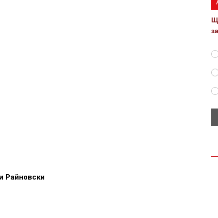
Щ
з
и Райновски