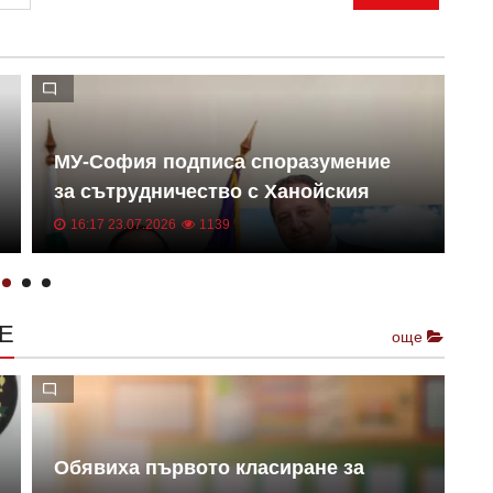
МУ-София подписа споразумение
М
за сътрудничество с Ханойския
с
медицински университет
16:17 23.07.2026
1139
Е
още
Обявиха първото класиране за
М