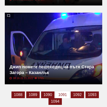
Джип помете пешеходец на пътя Стара
Загора – Казанлък
08:16 22.11.2022
1721
1088
1089
1090
1091
1092
1093
1094