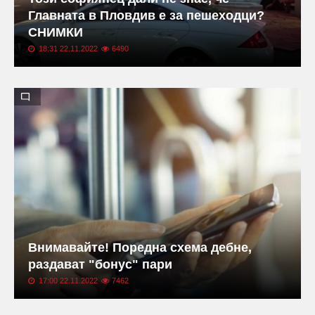
Главната в Пловдив е за пешеходци?
СНИМКИ
18:31 22.11.2022
6490
Внимавайте! Поредна схема дебне,
раздават "бонус" пари
17:00 22.11.2022
7462