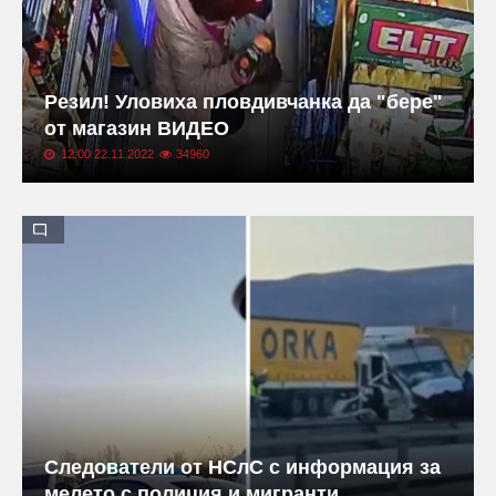
Резил! Уловиха пловдивчанка да "бере"
от магазин ВИДЕО
12:00 22.11.2022
34960
Следователи от НСлС с информация за
мелето с полиция и мигранти