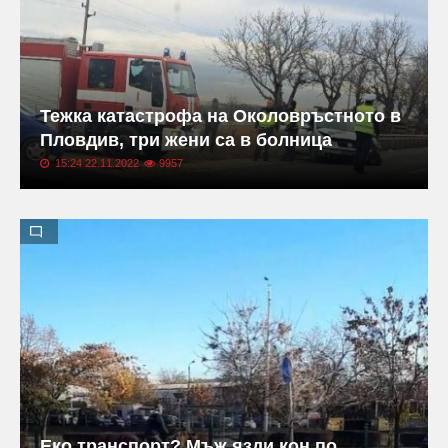
Тежка катастрофа на Околовръстното в
Пловдив, три жени са в болница
15:24 22.11.2022
9957
Еко транспорт? Мъж язди кон по