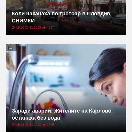
Коли накацаха по тротоар в Пловдив
СНИМКИ
19:00 23.11.2022
4357
Заради аварии: Жителите на Карлово
останаха без вода
15:06 23.11.2022
7605