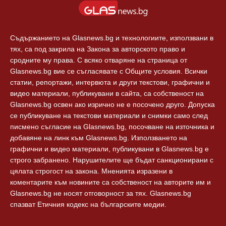
Съдържанието на Glasnews.bg и технологиите, използвани в
тях, са под закрила на Закона за авторското право и
сродните му права. С всяко отваряне на страница от
Glasnews.bg вие се съгласявате с Общите условия. Всички
статии, репортажи, интервюта и други текстови, графични и
видео материали, публикувани в сайта, са собственост на
Glasnews.bg освен ако изрично не е посочено друго. Допуска
се публикуване на текстови материали и снимки само след
писмено съгласие на Glasnews.bg, посочване на източника и
добавяне на линк към Glasnews.bg. Използването на
графични и видео материали, публикувани в Glasnews.bg е
строго забранено. Нарушителите ще бъдат санкционирани с
цялата строгост на закона. Мненията изразени в
коментарите към новините са собственост на авторите им и
Glasnews.bg не носят отговорност за тях. Glasnews.bg
спазват Етичния кодекс на българските медии.