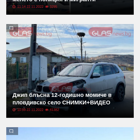
11:14 22.11.2022
3295
Джип блъсна 12-годишно момиче в
пловдивско село СНИМКИ+ВИДЕО
10:59 22.11.2022
41382