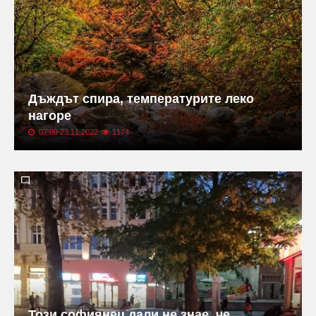
Дъждът спира, температурите леко
нагоре
07:00 23.11.2022
1174
Този софиянец дали не знае, че