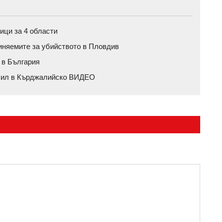
ици за 4 области
иняемите за убийството в Пловдив
 в България
обил в Кърджалийско ВИДЕО