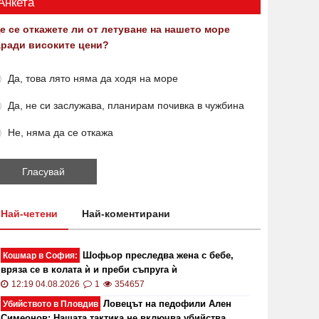
Анкета
е се откажете ли от летуване на нашето море
аради високите цени?
Да, това лято няма да ходя на море
Да, не си заслужава, планирам почивка в чужбина
Не, няма да се откажа
Най-четени
Най-коментирани
Шофьор преследва жена с бебе,
Кошмар в София:
вряза се в колата ѝ и преби съпруга ѝ
12:19 04.08.2026
1
354657
Ловецът на педофили Ален
Убийството в Пловдив
Симеонов: Нашата тактика не включва убийства