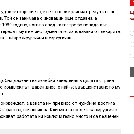
 удовлетворението, което носи крайният резултат, не
Щ
в. Той се занимава с иновации още отдавна, а
з
 1989 година, когато след катастрофа попада във
нтересът му към инструментите, използвани от лекарите.
 – неврохирургични и хирургични.
добни дарения на лечебни заведения в цялата страна.
но комплектът, дарен днес, е най-усъвършенстваното му
а.
роизвеждат, а цената им при внос от чужбина достига
Стефанова, началник на Клиниката по детска хирургия в
есняват работата ни изключително много и са безценен