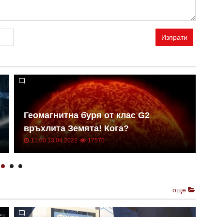
Изпрати
Геомагнитна буря от клас G2
Н
връхлита Земята! Кога?
о
11:00 13.04.2022
17570
още