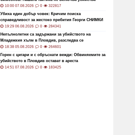
10:00 07.08.2026
0
322817
Убиха един добър човек: Кричим поиска
справедливост за жестоко пребития Георги СНИМКИ
и ВИДЕО
19:29 06.08.2026
0
284341
Непълнолетни са задържани за убийството на
Младежкия хълм в Пловдив, разследва се
хомофобски мотив
18:38 05.08.2026
0
264601
Горен с цигари и с обръснати вежди: Обвиняемите за
убийството в Пловдив остават в ареста
14:51 07.08.2026
0
183425