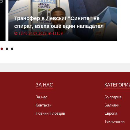
Трансфер в Левски! "Сините" не
Е
спират, взеха още един нападател
к
13:40 24.07.2019
11159
ЗА НАС
КАТЕГОРИ
За нас
България
Контакти
Балкани
Новини Пловдив
Европа
Технологии