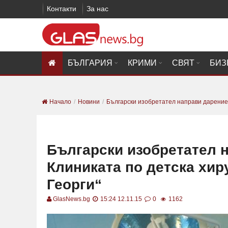
Контакти
За нас
БЪЛГАРИЯ
КРИМИ
СВЯТ
БИЗ
Начало
Новини
Български изобретател направи дарение 
Български изобретател 
Клиниката по детска хир
Георги“
GlasNews.bg
15:24 12.11.15
0
1162