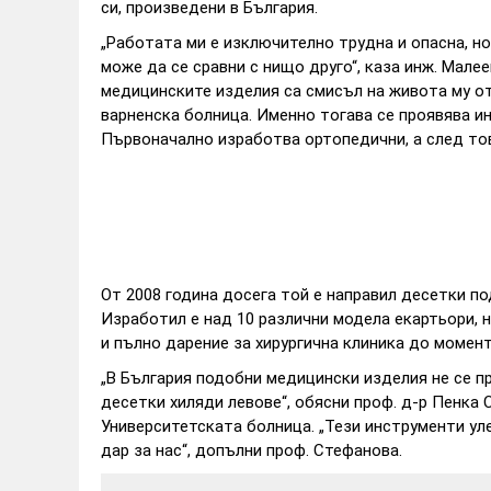
си, произведени в България.
„Работата ми е изключително трудна и опасна, но
може да се сравни с нищо друго“, каза инж. Малее
медицинските изделия са смисъл на живота му от
варненска болница. Именно тогава се проявява и
Първоначално изработва ортопедични, а след това
От 2008 година досега той е направил десетки по
Изработил е над 10 различни модела екартьори, 
и пълно дарение за хирургична клиника до момент
„В България подобни медицински изделия не се п
десетки хиляди левове“, обясни проф. д-р Пенка 
Университетската болница. „Тези инструменти ул
дар за нас“, допълни проф. Стефанова.