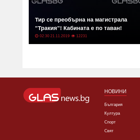
в на
Тир се преобърна на магистрала
"Тракия"! Кабината е по таван!
02:30 21.11.2019
12231
НОВИНИ
България
Култура
Спорт
Свят