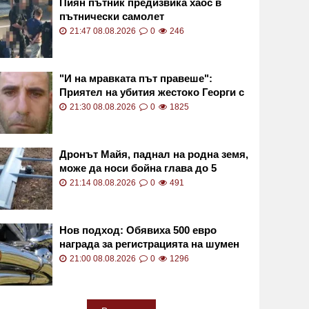
Пиян пътник предизвика хаос в
пътнически самолет
21:47 08.08.2026
0
246
"И на мравката път правеше":
Приятел на убития жестоко Георги с
разтърсващи думи
21:30 08.08.2026
0
1825
Дронът Майя, паднал на родна земя,
може да носи бойна глава до 5
килограма
21:14 08.08.2026
0
491
Нов подход: Обявиха 500 евро
награда за регистрацията на шумен
моторист
21:00 08.08.2026
0
1296