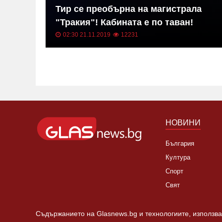
в на
Тир се преобърна на магистрала
"Тракия"! Кабината е по таван!
02:30 21.11.2019
12231
НОВИНИ
България
Култура
Спорт
Свят
Съдържанието на Glasnews.bg и технологиите, използван