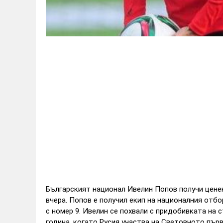
Българският национал Ивелин Попов получи ценен
вчера. Попов е получил екип на националния отбо
с номер 9. Ивелин се похвали с придобивката на 
година, когато Русия участва на Световното пър