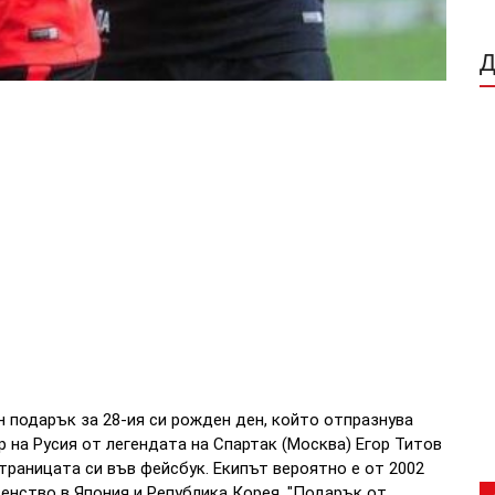
 подарък за 28-ия си рожден ден, който отпразнува
р на Русия от легендата на Спартак (Москва) Егор Титов
страницата си във фейсбук. Екипът вероятно е от 2002
венство в Япония и Република Корея. "Подарък от