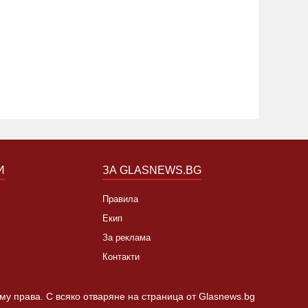
то кой може да наследи Тотев на
Тир се 
метския пост в Пловдив
"Тракия"
19:24 22.07.2019
6851
02:30 21.1
И
ЗА GLASNEWS.BG
Правила
Екип
За реклама
Контакти
 му права. С всяко отваряне на страница от Glasnews.bg