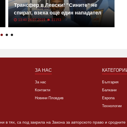
Трансфер в Левски! "Сините" не
Е
спират, взеха още един нападател
к
13:40 24.07.2019
11153
ЗА НАС
КАТЕГОРИ
За нас
България
Контакти
Балкани
Новини Пловдив
Европа
Технологии
и в тях, са под закрила на Закона за авторското право и сродните