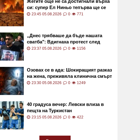
Жегите още не са достигнали върха
си: супер Ел Ниньо тепърва ще се
засилва
23:45 05.08.2026
0
771
„Днес трябваше да бъде нашата
сватба": Вдигнаха протест след
смъртта на Даяна
23:37 05.08.2026
0
1156
Озовах се в ада: Шокиращият разказ
на жена, преживяла клинична смърт
23:30 05.08.2026
0
1249
40 градуса вечер: Левски влиза в
пещта на Туркистан
23:15 05.08.2026
0
422