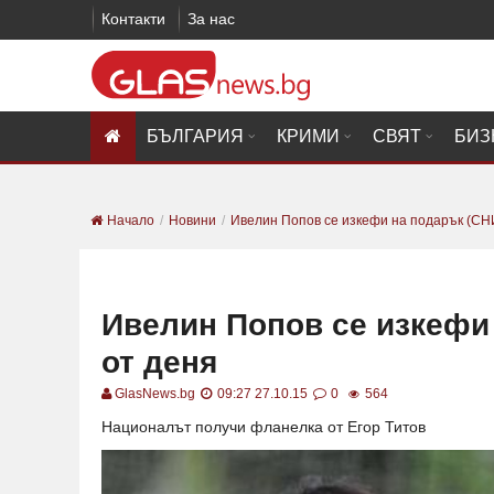
Контакти
За нас
БЪЛГАРИЯ
КРИМИ
СВЯТ
БИЗ
Начало
Новини
Ивелин Попов се изкефи на подарък (СН
Ивелин Попов се изкефи
от деня
GlasNews.bg
09:27 27.10.15
0
564
Националът получи фланелка от Егор Титов