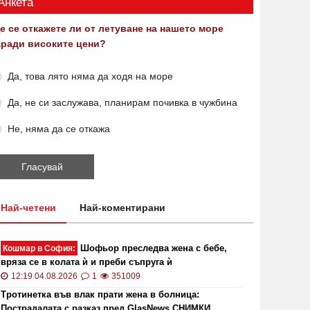
Анкета
е се откажете ли от летуване на нашето море
аради високите цени?
Да, това лято няма да ходя на море
Да, не си заслужава, планирам почивка в чужбина
Не, няма да се откажа
Най-четени
Най-коментирани
Шофьор преследва жена с бебе,
Кошмар в София:
вряза се в колата ѝ и преби съпруга ѝ
12:19 04.08.2026
1
351009
Тротинетка във влак прати жена в болница:
Пострадалата с разказ пред GlasNews СНИМКИ