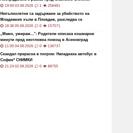
19:00 03.08.2026
1
256481
Непълнолетни са задържани за убийството на
Младежкия хълм в Пловдив, разследва се
хомофобски мотив
18:38 05.08.2026
0
157571
„Мамо, умирам...": Родители описаха кошмарни
минути пред неотложна помощ в Асеновград
11:00 04.08.2026
0
136737
Скандал прерасна в погром: Нападнаха автобус в
ОИ ще проверява за размера на
Цените 
София* СНИМКИ
безщетенията при безработица
рекордн
21:24 02.08.2026
0
88755
19:15 20.01.2021
7840
13:13 02.0