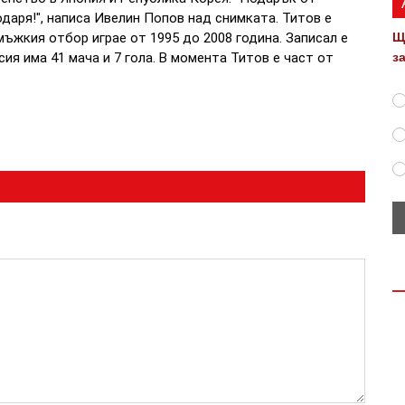
одаря!", написа Ивелин Попов над снимката. Титов е
Щ
мъжкия отбор играе от 1995 до 2008 година. Записал е
з
сия има 41 мача и 7 гола. В момента Титов е част от