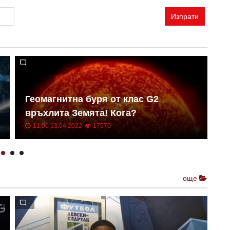
Изпрати
Геомагнитна буря от клас G2
Н
връхлита Земята! Кога?
о
11:00 13.04.2022
17570
още