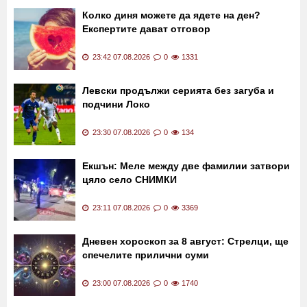
00:01 08.08.2026
0
945
Колко диня можете да ядете на ден?
Експертите дават отговор
23:42 07.08.2026
0
1331
Левски продължи серията без загуба и
подчини Локо
23:30 07.08.2026
0
134
Екшън: Меле между две фамилии затвори
цяло село СНИМКИ
23:11 07.08.2026
0
3369
Дневен хороскоп за 8 август: Стрелци, ще