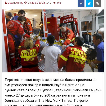
GlasNews.bg
08:22 31.10.15
0
761
Пиротехническо шоу на хеви метъл банда предизвика
смъртоносен пожар в нощен клуб в центъра на
румънската столица Букурещ тази нощ. Загинали са най-
малко 27 души, а близо 200 са ранени и са приети в
болници, съобщи в. The New York Times. По-рано
румънският вътрешен министър съобщи, че в