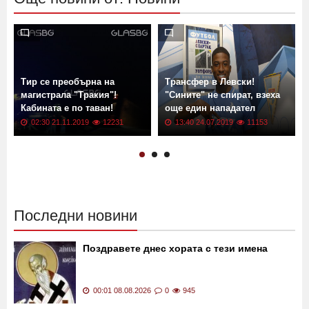
Още новини от: Новини
Тир се преобърна на
Трансфер в Левски!
магистрала "Тракия"!
"Сините" не спират, взеха
Кабината е по таван!
още един нападател
02:30 21.11.2019
12231
13:40 24.07.2019
11153
Последни новини
Поздравете днес хората с тези имена