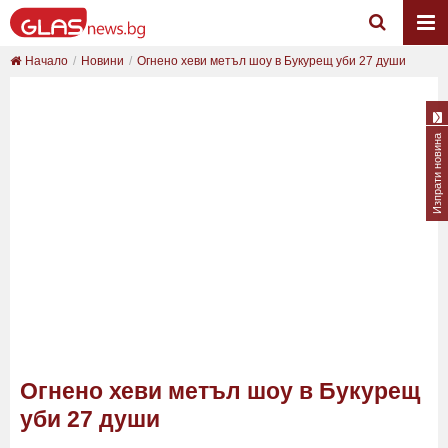
Начало
Новини
Огнено хеви метъл шоу в Букурещ уби 27 души
Изпрати новина
Огнено хеви метъл шоу в Букурещ
уби 27 души