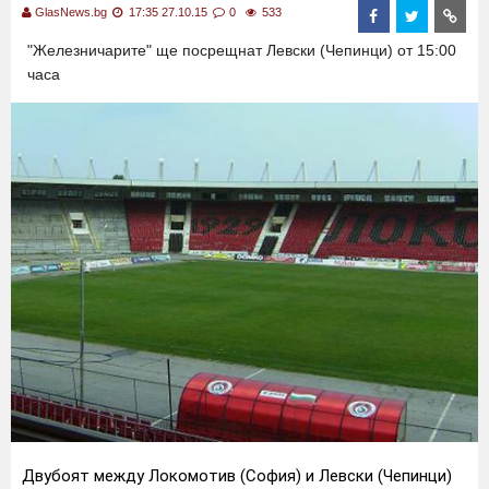
GlasNews.bg
17:35 27.10.15
0
533
"Железничарите" ще посрещнат Левски (Чепинци) от 15:00
часа
Двубоят между Локомотив (София) и Левски (Чепинци)