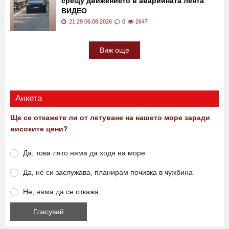
21:44 06.08.2026
0
545
Безумие на АМ „Тракия": Джип тръгна
срещу движението в аварийната лента
ВИДЕО
21:29 06.08.2026
0
2647
Виж още
Анкета
Ще се откажете ли от летуване на нашето море заради
високите цени?
Да, това лято няма да ходя на море
Да, не си заслужава, планирам почивка в чужбина