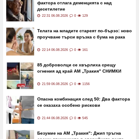
Последни новини
Проучване: Контролът на три рискови
фактора отлага деменцията с над
десетилетие
22:31 06.08.2026
0
129
Телата на младите стареят по-бързо: ново
проучване търси връзка с бума на рака
22:14 06.08.2026
0
161
85 доброволци се хвърлиха срещу
огнения ад край АМ „Тракия" СНИМКИ
21:59 06.08.2026
0
1156
Опасна комбинация след 50: Два фактора
се оказаха особено рискови