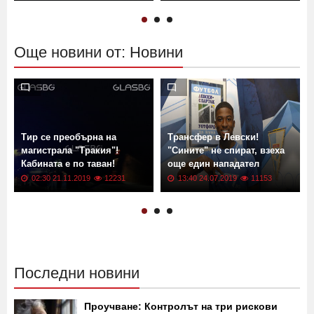
рекордна инфлация
G2 връхлита Земята! Кога?
13:13 02.06.2026
601
11:00 13.04.2022
17570
Още новини от: Новини
Тир се преобърна на
Трансфер в Левски!
магистрала "Тракия"!
"Сините" не спират, взеха
Кабината е по таван!
още един нападател
02:30 21.11.2019
12231
13:40 24.07.2019
11153