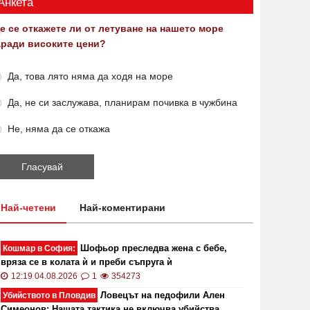
Анкета
е се откажете ли от летуване на нашето море
аради високите цени?
Да, това лято няма да ходя на море
Да, не си заслужава, планирам почивка в чужбина
ОИ ще проверява за размера на
Цените 
Не, няма да се откажа
безщетенията при безработица
рекордн
19:15 20.01.2021
7846
13:13 02.0
Най-четени
Най-коментирани
Шофьор преследва жена с бебе,
Кошмар в София:
вряза се в колата ѝ и преби съпруга ѝ
12:19 04.08.2026
1
354273
Ловецът на педофили Ален
Убийството в Пловдив
Симеонов: Нашата тактика не включва убийства