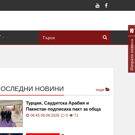
Т
Изпрати новина
ПОСЛЕДНИ НОВИНИ
още
Турция, Саудитска Арабия и
Пакистан подписаха пакт за обща
отбрана
08:45 08.08.2026
0
71