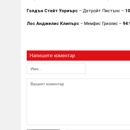
Голдън Стейт Уориърс
– Детройт Пистънс –
10
Лос Анджелис Клипърс
– Мемфис Гризлис –
94:
Напишете коментар