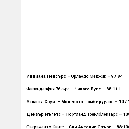
Индиана Пейсърс
– Орландо Меджик –
97:84
Филанделфия 76-ърс –
Чикаго Булс – 88:111
Атланта Хоукс –
Минесота Тимбъруулвс – 107:
Денвър Нъгетс
– Портланд Трейлблейзърс –
10
Сакраменто Кингс –
Сан Антонио Спърс – 88:10