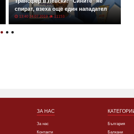
Трансфер в Левски! "Сините" не
Е
спират, взеха още един нападател
к
13:40 24.07.2019
11153
ЗА НАС
КАТЕГОРИ
За нас
България
Контакти
Балкани