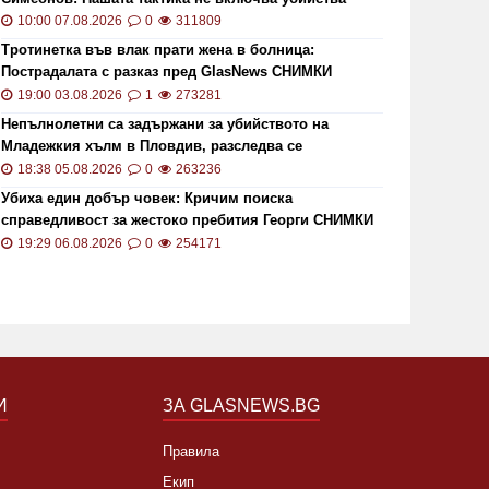
то кой може да наследи Тотев на
Тир се 
10:00 07.08.2026
0
311809
метския пост в Пловдив
"Тракия"
Тротинетка във влак прати жена в болница:
19:24 22.07.2019
6857
02:30 21.1
Пострадалата с разказ пред GlasNews СНИМКИ
19:00 03.08.2026
1
273281
Непълнолетни са задържани за убийството на
Младежкия хълм в Пловдив, разследва се
хомофобски мотив
18:38 05.08.2026
0
263236
Убиха един добър човек: Кричим поиска
справедливост за жестоко пребития Георги СНИМКИ
и ВИДЕО
19:29 06.08.2026
0
254171
И
ЗА GLASNEWS.BG
Правила
Екип