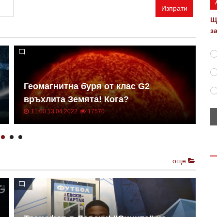
Изпрати
Щ
з
Геомагнитна буря от клас G2
Н
връхлита Земята! Кога?
о
11:00 13.04.2022
17570
още