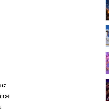
117
8:104
6