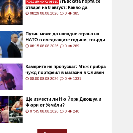
Лъвската порта се
Красимир Куртев:
отваря на 8 август: Какво да
поискаме от Вселената
08:29 08.08.2026
0
385
Путин може да нападне страна на
НАТО в следващите години, твърди
американското разузнаване
08:15 08.08.2026
0
289
Камерите не пропускат: Мъж прибра
чужд портфейл в магазин в Сливен
ВИДЕО
08:00 08.08.2026
0
1331
Ще измести ли Ню Йорк Джошуа и
Фюри от Уембли?
07:45 08.08.2026
0
246