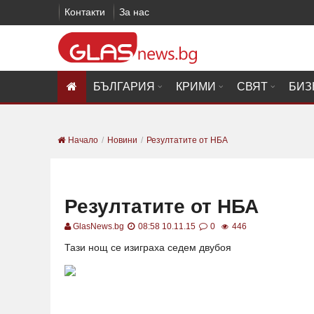
Контакти
За нас
БЪЛГАРИЯ
КРИМИ
СВЯТ
БИЗ
Начало
Новини
Резултатите от НБА
Резултатите от НБА
GlasNews.bg
08:58 10.11.15
0
446
Тази нощ се изиграха седем двубоя