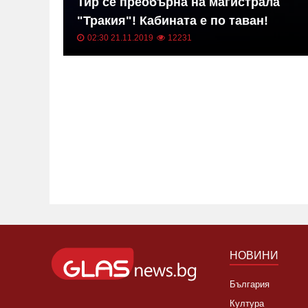
в на
Тир се преобърна на магистрала
"Тракия"! Кабината е по таван!
02:30 21.11.2019
12231
НОВИНИ
България
Култура