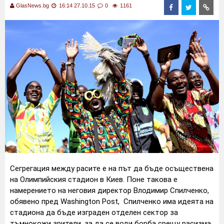
GlasNews.bg
16:14 27.10.15
0
1161
Сегрегация между расите е на път да бъде осъществена
на Олимпийския стадион в Киев. Поне такова е
намерението на неговия директор Влодимир Спилченко,
обявено пред Washington Post, Спилченко има идеята на
стадиона да бъде изграден отделен сектор за
тъмнокожи зрители, за да се води борба срещу расизма.