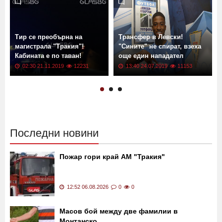
Още новини от: Новини
Тир се преобърна на
Трансфер в Левски!
магистрала "Тракия"!
"Сините" не спират, взеха
Кабината е по таван!
още един нападател
02:30 21.11.2019
12231
13:40 24.07.2019
11153
Последни новини
Пожар гори край АМ "Тракия"