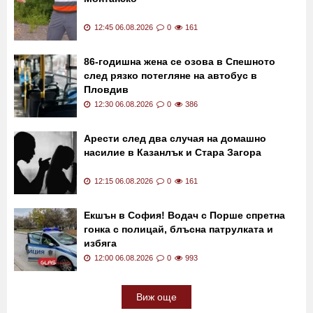
12:52 06.08.2026
0
0
Масов бой между две фамилии в
Монтанско
12:45 06.08.2026
0
161
86-годишна жена се озова в Спешното
след рязко потегляне на автобус в
Пловдив
12:30 06.08.2026
0
386
Арести след два случая на домашно
насилие в Казанлък и Стара Загора
12:15 06.08.2026
0
161
Екшън в София! Водач с Порше спретна
гонка с полицай, блъсна патрулката и
избяга