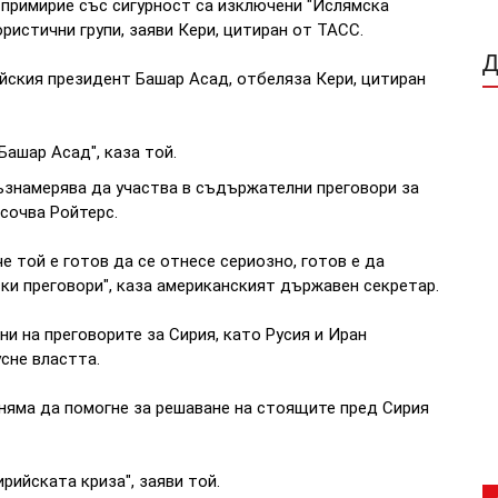
 примирие със сигурност са изключени "Ислямска
ористични групи, заяви Кери, цитиран от ТАСС.
йския президент Башар Асад, отбеляза Кери, цитиран
Башар Асад", каза той.
ъзнамерява да участва в съдържателни преговори за
сочва Ройтерс.
 че той е готов да се отнесе сериозно, готов е да
ски преговори", каза американският държавен секретар.
и на преговорите за Сирия, като Русия и Иран
сне властта.
 няма да помогне за решаване на стоящите пред Сирия
рийската криза", заяви той.