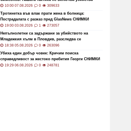
10:00 07.08.2026
0
309633
Тротинетка във влак прати жена в болница:
Пострадалата с разказ пред GlasNews СНИМКИ
19:00 03.08.2026
1
273057
Непълнолетни са задържани за убийството на
Младежкия хълм в Пловдив, разследва се
хомофобски мотив
18:38 05.08.2026
0
263096
Убиха един добър човек: Кричим поиска
справедливост за жестоко пребития Георги СНИМКИ
и ВИДЕО
19:29 06.08.2026
0
248781