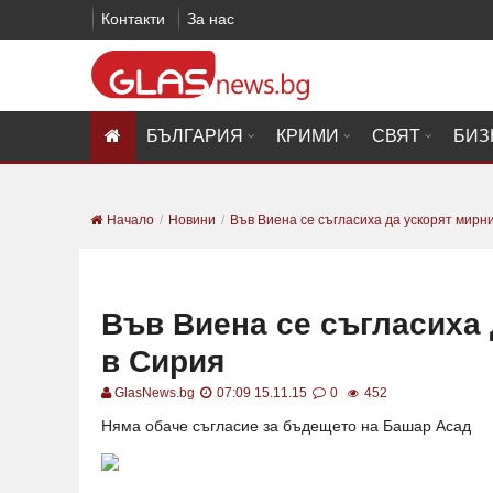
Контакти
За нас
БЪЛГАРИЯ
КРИМИ
СВЯТ
БИЗ
Начало
Новини
Във Виена се съгласиха да ускорят мирни
Във Виена се съгласиха 
в Сирия
GlasNews.bg
07:09 15.11.15
0
452
Няма обаче съгласие за бъдещето на Башар Асад