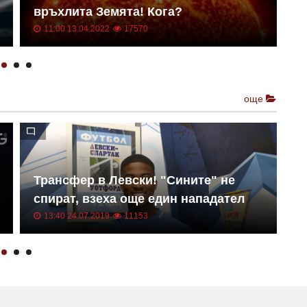
връхлита Земята! Кога?
о
11:00 13.04.2022
17570
още
Трансфер в Левски! "Сините" не
Е
спират, взеха още един нападател
к
13:40 24.07.2019
11153