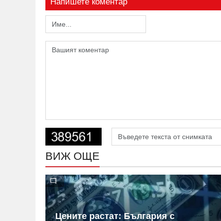
Напишете коментар
ВИЖ ОЩЕ
 на
Цените растат: България с