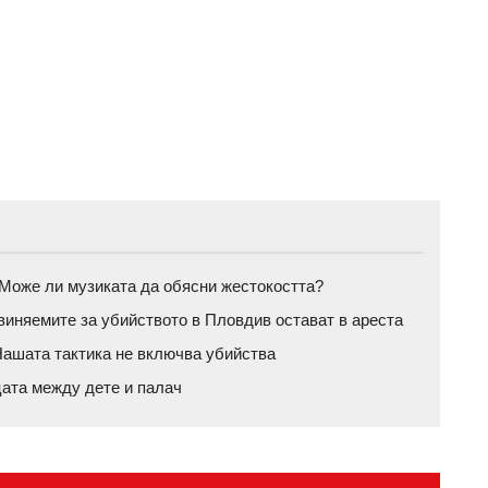
а: Може ли музиката да обясни жестокостта?
бвиняемите за убийството в Пловдив остават в ареста
ашата тактика не включва убийства
цата между дете и палач