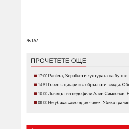
/БТА/
ПРОЧЕТЕТЕ ОЩЕ
Pantera, Sepultura и културата на бунт
17:00
Горен с цигари и с обръснати вежди: О
14:51
Ловецът на педофили Ален Симеонов: Н
10:00
Не убиха само един човек. Убиха грани
09:00