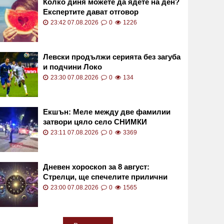
Колко диня можете да ядете на ден?
Експертите дават отговор
23:42 07.08.2026
0
1226
Левски продължи серията без загуба
и подчини Локо
23:30 07.08.2026
0
134
Екшън: Меле между две фамилии
затвори цяло село СНИМКИ
23:11 07.08.2026
0
3369
Дневен хороскоп за 8 август:
Стрелци, ще спечелите прилични
суми
23:00 07.08.2026
0
1565