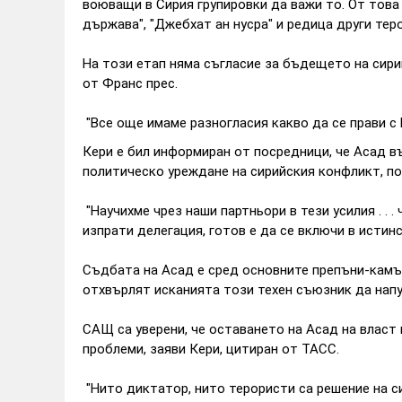
воюващи в Сирия групировки да важи то. От това
държава", "Джебхат ан нусра" и редица други тер
На този етап няма съгласие за бъдещето на сири
от Франс прес.
"Все още имаме разногласия какво да се прави с 
Кери е бил информиран от посредници, че Асад в
политическо уреждане на сирийския конфликт, по
"Научихме чрез наши партньори в тези усилия . . .
изпрати делегация, готов е да се включи в истин
Съдбата на Асад е сред основните препъни-камън
отхвърлят исканията този техен съюзник да напу
САЩ са уверени, че оставането на Асад на власт
проблеми, заяви Кери, цитиран от ТАСС.
"Нито диктатор, нито терористи са решение на си