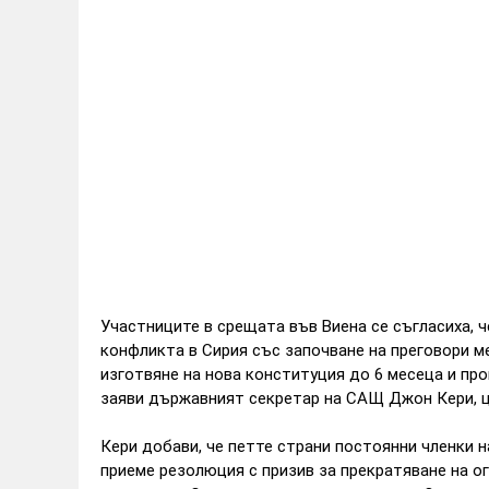
Участниците в срещата във Виена се съгласиха, ч
конфликта в Сирия със започване на преговори м
изготвяне на нова конституция до 6 месеца и пр
заяви държавният секретар на САЩ Джон Кери, ц
Кери добави, че петте страни постоянни членки н
приеме резолюция с призив за прекратяване на ог