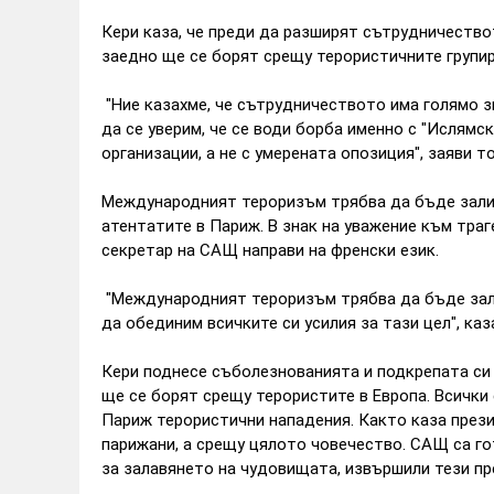
Кери каза, че преди да разширят сътрудничествот
заедно ще се борят срещу терористичните групир
"Ние казахме, че сътрудничеството има голямо зн
да се уверим, че се води борба именно с "Ислямс
организации, а не с умерената опозиция", заяви то
Международният тероризъм трябва да бъде залич
атентатите в Париж. В знак на уважение към тра
секретар на САЩ направи на френски език.
"Международният тероризъм трябва да бъде зал
да обединим всичките си усилия за тази цел", каз
Кери поднесе съболезнованията и подкрепата си
ще се борят срещу терористите в Европа. Всички
Париж терористични нападения. Както каза през
парижани, а срещу цялото човечество. САЩ са г
за залавянето на чудовищата, извършили тези пр