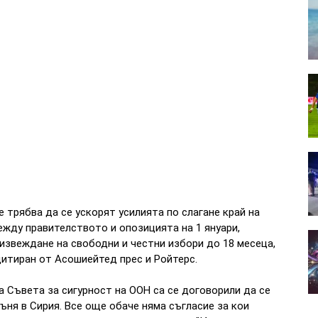
е трябва да се ускорят усилията по слагане край на
ежду правителството и опозицията на 1 януари,
оизвеждане на свободни и честни избори до 18 месеца,
итиран от Асошиейтед прес и Ройтерс.
а Съвета за сигурност на ООН са се договорили да се
ъня в Сирия. Все още обаче няма съгласие за кои