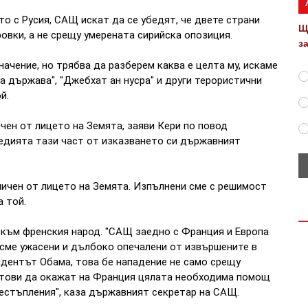
о с Русия, САЩ искат да се убедят, че двете страни
Щ
овки, а не срещу умерената сирийска опозиция.
з
ачение, но трябва да разберем каква е целта му, искаме
ка държава", "Джебхат ан нусра" и други терористични
й.
ен от лицето на Земята, заяви Кери по повод
гедията тази част от изказването си държавният
ичен от лицето на Земята. Изпълнени сме с решимост
а той.
 към френския народ. "САЩ заедно с Франция и Европа
 сме ужасени и дълбоко опечалени от извършените в
идентът Обама, това бе нападение не само срещу
отови да окажат на Франция цялата необходима помощ
естъпления", каза държавният секретар на САЩ.