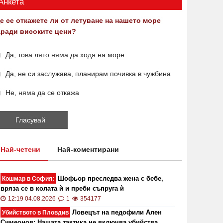
Анкета
е се откажете ли от летуване на нашето море
аради високите цени?
Да, това лято няма да ходя на море
Да, не си заслужава, планирам почивка в чужбина
Не, няма да се откажа
Най-четени
Най-коментирани
Шофьор преследва жена с бебе,
Кошмар в София:
вряза се в колата ѝ и преби съпруга ѝ
12:19 04.08.2026
1
354177
Ловецът на педофили Ален
Убийството в Пловдив
Симеонов: Нашата тактика не включва убийства