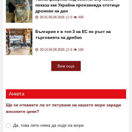
не е виждало
20:44 06.08.2026
0
321
Тайна фабрика под земята: Sky News
показа как Украйна произвежда стотици
дронове на ден
20:31 06.08.2026
0
449
България е в топ 3 на ЕС по ръст на
търговията на дребно
20:14 06.08.2026
0
106
Виж още
Анкета
Ще се откажете ли от летуване на нашето море заради