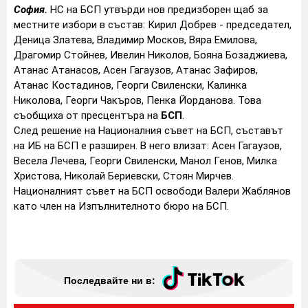
София.
НС на БСП утвърди нов предизборен щаб за
местните избори в състав: Кирил Добрев - председател,
Деница Златева, Владимир Москов, Вяра Емилова,
Драгомир Стойнев, Ивелин Николов, Бояна Бозаджиева,
Атанас Атанасов, Асен Гагаузов, Атанас Зафиров,
Атанас Костадинов, Георги Свиленски, Калинка
Николова, Георги Чакъров, Пенка Йорданова. Това
съобщиха от пресцентъра на
БСП
.
След решение на Националния съвет на БСП, съставът
на ИБ на БСП е разширен. В него влизат: Асен Гагаузов,
Весела Лечева, Георги Свиленски, Манол Генов, Милка
Христова, Николай Бериевски, Стоян Мирчев.
Националният съвет на БСП освободи Валери Жаблянов
като член на Изпълнителното бюро на БСП.
Последвайте ни в: