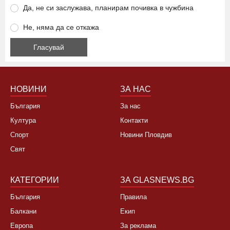
високите цени?
Да, това лято няма да ходя на море
Да, не си заслужава, планирам почивка в чужбина
Не, няма да се откажа
НОВИНИ
ЗА НАС
България
За нас
Култура
Контакти
Спорт
Новини Пловдив
Свят
КАТЕГОРИИ
ЗА GLASNEWS.BG