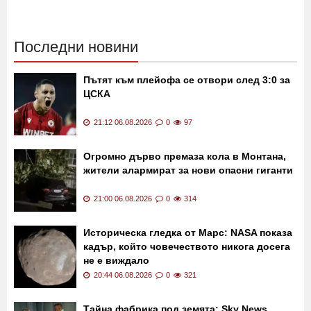
12:06 01.07.2019
6943
12:06 01.07.2019
18825
Последни новини
Пътят към плейофа се отвори след 3:0 за
ЦСКА
21:12 06.08.2026
0
97
Огромно дърво премаза кола в Монтана,
жители алармират за нови опасни гиганти
21:00 06.08.2026
0
314
Историческа гледка от Марс: NASA показа
кадър, който човечеството никога досега