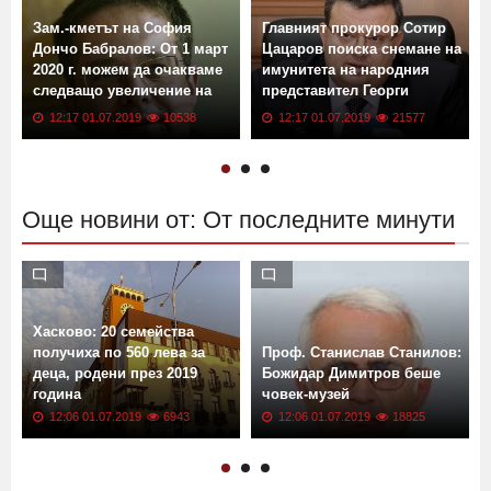
Зам.-кметът на София
Главният прокурор Сотир
Дончо Бабралов: От 1 март
Цацаров поиска снемане на
2020 г. можем да очакваме
имунитета на народния
следващо увеличение на
представител Георги
заплатите на шофьорите от
Михайлов във връзка с
12:17 01.07.2019
10538
12:17 01.07.2019
21577
градския транспорт
данъчно престъпление
Още новини от: От последните минути
Хасково: 20 семейства
получиха по 560 лева за
Проф. Станислав Станилов:
деца, родени през 2019
Божидар Димитров беше
година
човек-музей