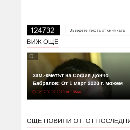
ВИЖ ОЩЕ
в
Зам.-кметът на София Дончо
на
Бабралов: От 1 март 2020 г. можем
. в
да очакваме следващо увеличение
12:17 01.07.2019
10544
на заплатите на шофьорите от
градския транспорт
ОЩЕ НОВИНИ ОТ: ОТ ПОСЛЕДН