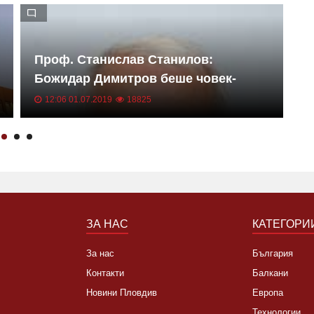
Проф. Станислав Станилов:
С
Божидар Димитров беше човек-
-
музей
т
12:06 01.07.2019
18825
р
т
ЗА НАС
КАТЕГОРИ
За нас
България
Контакти
Балкани
Новини Пловдив
Европа
Технологии