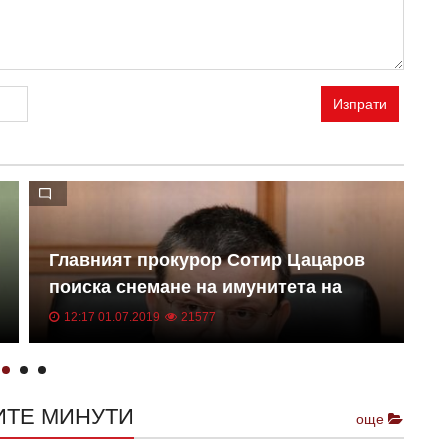
Изпрати
Главният прокурор Сотир Цацаров
В
поиска снемане на имунитета на
г
народния представител Георги
к
12:17 01.07.2019
21577
Михайлов във връзка с данъчно
н
престъпление
ИТЕ МИНУТИ
още