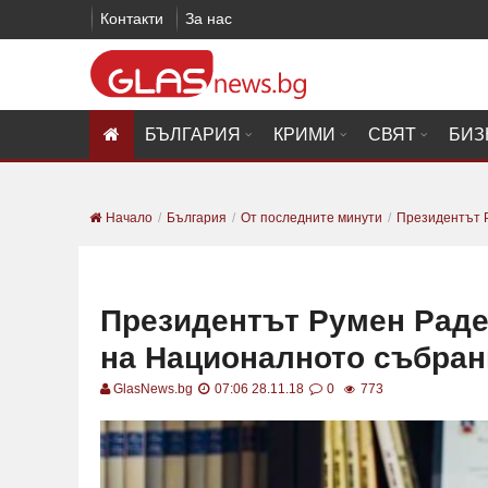
Контакти
За нас
БЪЛГАРИЯ
КРИМИ
СВЯТ
БИЗ
Начало
България
От последните минути
Президентът Р
Президентът Румен Раде
на Националното събран
GlasNews.bg
07:06 28.11.18
0
773