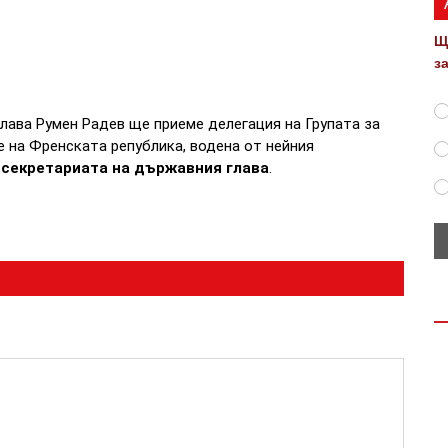
Щ
з
глава Румен Радев ще приеме делегация на Групата за
 на Френската република, водена от нейния
секретариата на държавния глава
.