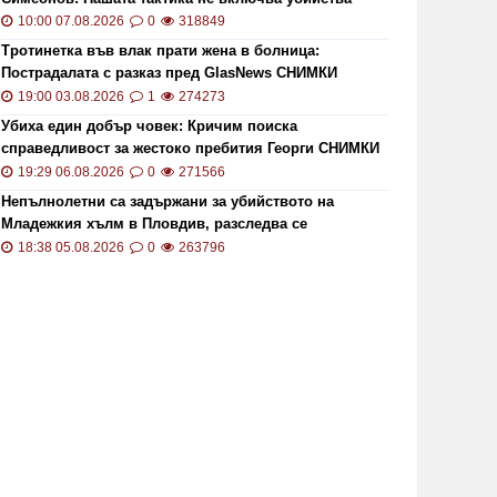
10:00 07.08.2026
0
318849
Тротинетка във влак прати жена в болница:
Пострадалата с разказ пред GlasNews СНИМКИ
19:00 03.08.2026
1
274273
Убиха един добър човек: Кричим поиска
справедливост за жестоко пребития Георги СНИМКИ
и ВИДЕО
19:29 06.08.2026
0
271566
Непълнолетни са задържани за убийството на
Младежкия хълм в Пловдив, разследва се
хомофобски мотив
18:38 05.08.2026
0
263796
арна: Служители на ОДМВР в
Зам.-км
рада разкриха извършителя на
Бабралов
ражба на каса с над 24 0 00 лв. в
да очак
12:17 01.07.2019
5114
12:17 01.0
ея
на запл
градски