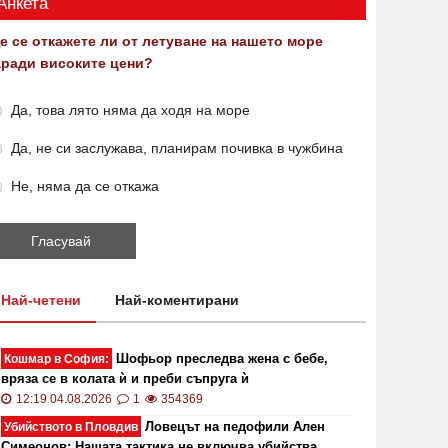
Анкета
е се откажете ли от летуване на нашето море
аради високите цени?
Да, това лято няма да ходя на море
Да, не си заслужава, планирам почивка в чужбина
Не, няма да се откажа
Най-четени
Най-коментирани
Шофьор преследва жена с бебе,
Кошмар в София:
вряза се в колата ѝ и преби съпруга ѝ
12:19 04.08.2026
1
354369
Ловецът на педофили Ален
Убийството в Пловдив
Симеонов: Нашата тактика не включва убийства