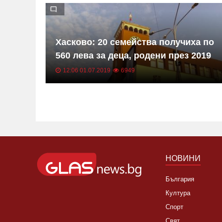
 ОДМВР
Хасково: 20 семейства получиха по
стта
560 лева за деца, родени през 2019
о
година
12:06 01.07.2019
6949
то за
НОВИНИ
България
Култура
Спорт
Свят