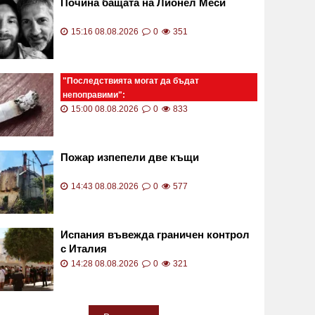
Почина бащата на Лионел Меси
15:16 08.08.2026
0
351
"Последствията могат да бъдат
непоправими":
Незагасен фас падна върху количка с
15:00 08.08.2026
0
833
две бебета СНИМКА
Пожар изпепели две къщи
14:43 08.08.2026
0
577
Испания въвежда граничен контрол
с Италия
14:28 08.08.2026
0
321