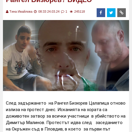
Тина Ивайлова
08:33 24.03.24
1
245118
След задържането на Рангел Бизюрев Цалапица отново
излиза на протест днес. Исканията на хората са
доживотен затвор за всички участници в убийството на
Димитър Малинов. Протестът идва след заседанието
на Окръжен съд в Пловдив, в което за първи път