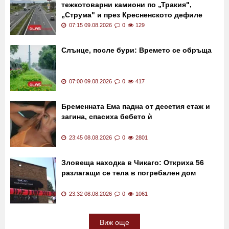
тежкотоварни камиони по „Тракия",
„Струма" и през Кресненското дефиле
07:15 09.08.2026
0
129
Слънце, после бури: Времето се обръща
07:00 09.08.2026
0
417
Бременната Ема падна от десетия етаж и
загина, спасиха бебето ѝ
23:45 08.08.2026
0
2801
Зловеща находка в Чикаго: Откриха 56
разлагащи се тела в погребален дом
23:32 08.08.2026
0
1061
Виж още