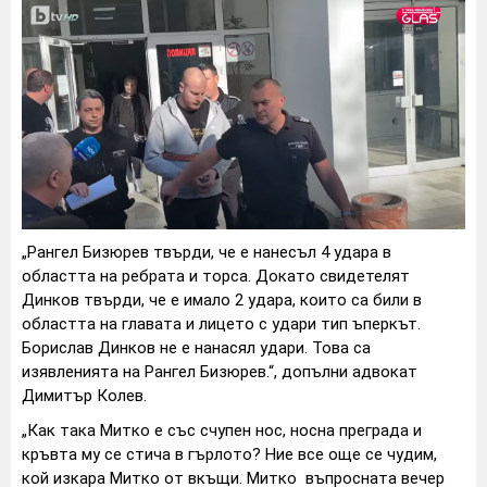
„Рангел Бизюрев твърди, че е нанесъл 4 удара в
областта на ребрата и торса. Докато свидетелят
Динков твърди, че е имало 2 удара, които са били в
областта на главата и лицето с удари тип ъперкът.
Борислав Динков не е нанасял удари. Това са
изявленията на Рангел Бизюрев.“, допълни адвокат
Димитър Колев.
„Как така Митко е със счупен нос, носна преграда и
кръвта му се стича в гърлото? Ние все още се чудим,
кой изкара Митко от вкъщи. Митко въпросната вечер