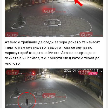
Атанас е трябвало да следи за хора докато те изнасят
тялото към сметището, защото това се случва по
маршрут край къщата на Митко. Атанас се връща на
пейката в 23.27 часа, т.е 7 минути след като е тичал до
мястото.