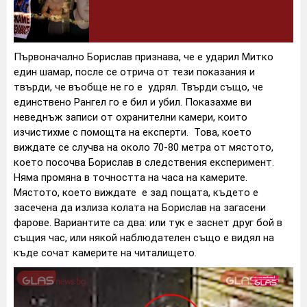
Първоначално Борислав признава, че е ударил Митко
един шамар, после се отрича от тези показания и
твърди, че въобще не го е удрял. Твърди също, че
единствено Рангел го е бил и убил. Показахме ви
неведнъж записи от охранителни камери, които
изчистихме с помощта на експерти. Това, което
виждате се случва на около 70-80 метра от мястото,
което посочва Борислав в следствения експеримент.
Няма промяна в точността на часа на камерите.
Мястото, което виждате е зад пощата, където е
засечена да излиза колата на Борислав на загасени
фарове. Вариантите са два: или тук е заснет друг бой в
същия час, или някой наблюдателен също е видял на
къде сочат камерите на читалището.