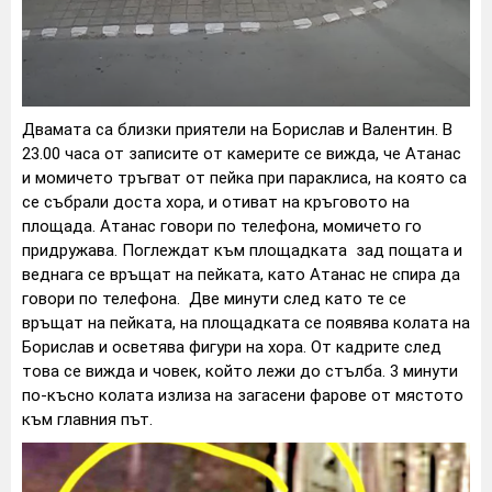
Двамата са близки приятели на Борислав и Валентин. В
23.00 часа от записите от камерите се вижда, че Атанас
и момичето тръгват от пейка при параклиса, на която са
се събрали доста хора, и отиват на кръговото на
площада. Атанас говори по телефона, момичето го
придружава. Поглеждат към площадката зад пощата и
веднага се връщат на пейката, като Атанас не спира да
говори по телефона. Две минути след като те се
връщат на пейката, на площадката се появява колата на
Борислав и осветява фигури на хора. От кадрите след
това се вижда и човек, който лежи до стълба. 3 минути
по-късно колата излиза на загасени фарове от мястото
към главния път.