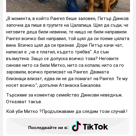
„В момента, в който Рангел беше заловен, Петър Динков
започна да пише в групите на Цалапица. Щял да съди, че
неговите деца били невинни, те нищо не били направили.
Рангел всичко бил направил, той щял да си поеме цялата
вина. Всичко щял да си признае. Дори Петър качи чат,
написал е: „че е платил, където трябва“. Аз съм
възмутена. Защо се допуска всичко това? Неговите
синове нито са били Митко, нито са копали, нито са го
заровили, всичко преписват на Рангел. Двамата
близнаци влизат, едва ли не да помагат на Рангел. Те му
носят всичко.“, допълни Атанаска Бакалова.
Търсихме за коментар семейство Динкови неведнъж.
Отказват такъв.
Кой уби Митко ?Продължаваме да следим този случай.!
Последвайте ни в: