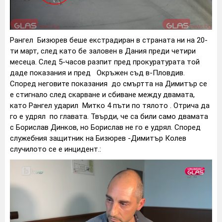
Рангел Бизюрев беше екстрадиран в страната ни на 20-
ти март, след като бе заловен в Дания преди четири
месеца. След 5-часов разпит пред прокуратурата той
даде показания и пред Окръжен съд в-Пловдив.
Според неговите показания до смъртта на Димитър се
е стигнало след скарване и сбиване между двамата,
като Рангел ударил Митко 4 пъти по тялото . Отрича да
го е удрял по главата. Твърди, че са били само двамата
с Борислав Динков, но Борислав не го е удрял. Според
служебния защитник на Бизюрев -Димитър Колев
случилото се е инцидент.: