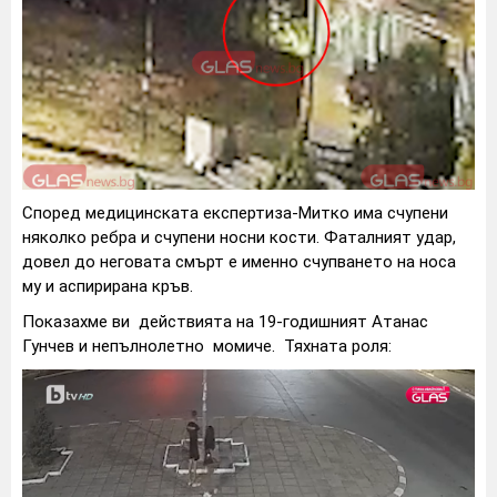
Според медицинската експертиза-Митко има счупени
няколко ребра и счупени носни кости. Фаталният удар,
довел до неговата смърт е именно счупването на носа
му и аспирирана кръв.
Показахме ви действията на 19-годишният Атанас
Гунчев и непълнолетно момиче. Тяхната роля: