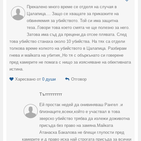
Прекалено много време се отделя на случая в
Цалапица.... Защо се хващате за приказките на
обвиняемия за убийството. Той си има защитна
теза..Говори това което смята че ще полезно за него.
Затова има съд да прецени,да отсее плявата. След
това убийство станаха около 10 убийства. На тях са отдели
толкова време колкото на убийството в Цалапица. Разбирам
гнева и майката на убития,,Но тя с объркънато си говерене
пред камерите не помага с нищо за изясняване на обективната
истина.
Харесвано от
0 души
Отговор
Тъттттттттт
Ей простак недей да онивиняваш Рангел .и
близнаците,всеки,който е участвал в това
зверско убийство трябва да излежи доживотна
присъда без право на замяна.Майката
Атанаска Бакалова не блещи глупости пред
камерите и д право иска най строгата присъда за всички