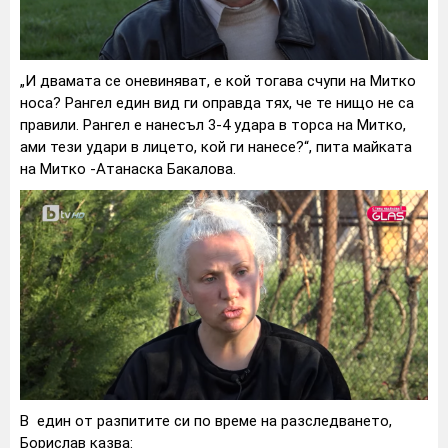
„И двамата се оневиняват, е кой тогава счупи на Митко
носа? Рангел един вид ги оправда тях, че те нищо не са
правили. Рангел е нанесъл 3-4 удара в торса на Митко,
ами тези удари в лицето, кой ги нанесе?“, пита майката
на Митко -Атанаска Бакалова.
В един от разпитите си по време на разследването,
Борислав казва: