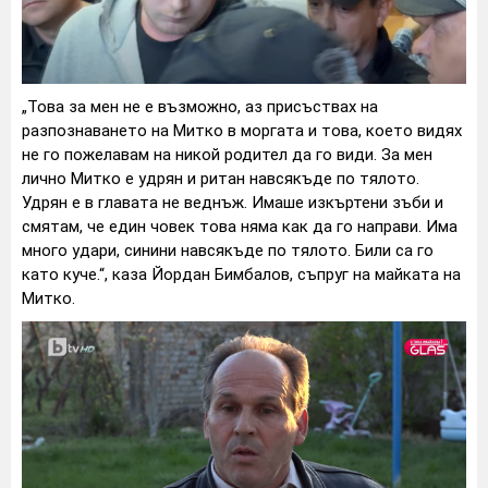
„Това за мен не е възможно, аз присъствах на
разпознаването на Митко в моргата и това, което видях
не го пожелавам на никой родител да го види. За мен
лично Митко е удрян и ритан навсякъде по тялото.
Удрян е в главата не веднъж. Имаше изкъртени зъби и
смятам, че един човек това няма как да го направи. Има
много удари, синини навсякъде по тялото. Били са го
като куче.“, каза Йордан Бимбалов, съпруг на майката на
Митко.