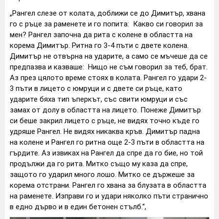
„Рангел слезе от колата, доближи се до Димитър, хвана
го с ръце за раменете и го попита: Какво си говорил за
мен? Рангел започна да рита с колене в областта на
корема Димитър. Ритна го 3-4 пъти с двете колена.
Димитър не отвърна на ударите, а само се мъчеше да се
предпазва и казваше: Нищо не съм говорил за теб, брат.
Аз през цялото време стоях в колата. Рангел го удари 2-
3 пъти в лицето с юмруци и с двете си ръце, като
ударите бяха тип ъперкът, със свити юмруци и със
замах от долу в областта на лицето. Понеже Димитър
си беше закрил лицето с ръце, не видях точно къде го
удряше Рангел. Не видях никаква кръв. Димитър падна
на колене и Рангел го ритна още 2-3 пъти в областта на
гърдите. Аз извиках на Рангел да спре да го бие, но той
продължи да го рита. Митко също му каза да спре,
защото го ударил много лошо. Митко се държеше за
корема отстрани. Рангел го хвана за блузата в областта
на раменете. Изправи го и удари няколко пъти странично
в едно дърво и в един бетонен стълб.“,