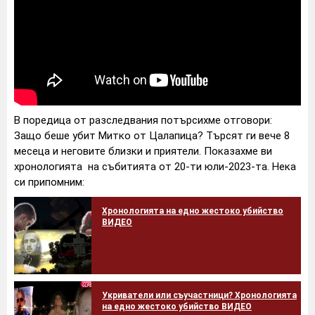
В поредица от разследвания потърсихме отговори:
Защо беше убит Митко от Цалапица? Търсят ги вече 8
месеца и неговите близки и приятели. Показахме ви
хронологията на събитията от 20-ти юли-2023-та. Нека
си припомним:
Хронологията на едно жестоко убийство
ВИДЕО
Укриватели или съучастници? Хронологията
на едно жестоко убийство ВИДЕО