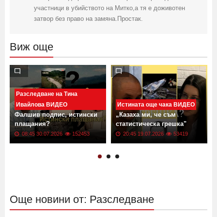
участници в убийството на Митко,а тя е доживотен
затвор без право на замяна.Простак.
Виж още
Разследване на Тина
Ивайлова ВИДЕО
Истината още чака ВИДЕО
Фалшив подпис, истински
„Казаха ми, че съм
плащания?
статистическа грешка"
08:45 30.07.2026
152453
20:45 19.07.2026
53419
Още новини от: Разследване