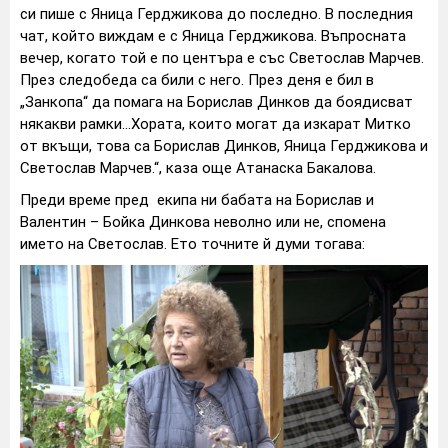
си пише с Яница Герджикова до последно. В последния
чат, който виждам е с Яница Герджикова. Въпросната
вечер, когато той е по центъра е със Светослав Марчев.
През следобеда са били с него. През деня е бил в
„Занкопа“ да помага на Борислав Динков да боядисват
някакви рамки…Хората, които могат да изкарат Митко
от вкъщи, това са Борислав Динков, Яница Герджикова и
Светослав Марчев.“, каза още Атанаска Бакалова.
Преди време пред екипа ни бабата на Борислав и
Валентин – Бойка Динкова неволно или не, спомена
името на Светослав. Ето точните й думи тогава: