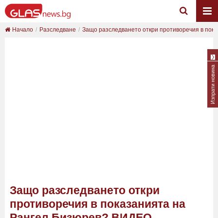
Начало
Разследване
Защо разследването откри противоречия в показ
Изпрати новина
Защо разследването откри
противоречия в показанията на
Рангел Бизюрев? ВИДЕО