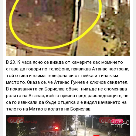
В 23.19 часа ясно се вижда от камерите как момичето
става да говори по телефона, привиква Атанас настрани,
той отива и взима телефона си от пейка и тича към
мястото. Оказа се, че Атанас Гунчев е ключов свидетел.
В показанията си Борислав обаче никъде не споменава
ролята на Атанас, който призна пред разследващите, че
са го извикали да бъде отцепка и е видял качването на
тялото на Митко в колата на Борислав.