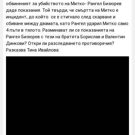
обвиненият за убийството на Митко- Рангел Бизюрев
даде показания. Той твърди, че смъртта на Митко е
инцидент, до който се е стигнало след скарване и
сбиване между двамата, като Рангел ударил Митко само
4 пъти в тялото. Разминават ли се показанията на
Рангел Бизюрев с тези на братята Борислав и Валентин
Динкови? Откри ли разследването противоречия?
Разказва Тина Ивайлова: