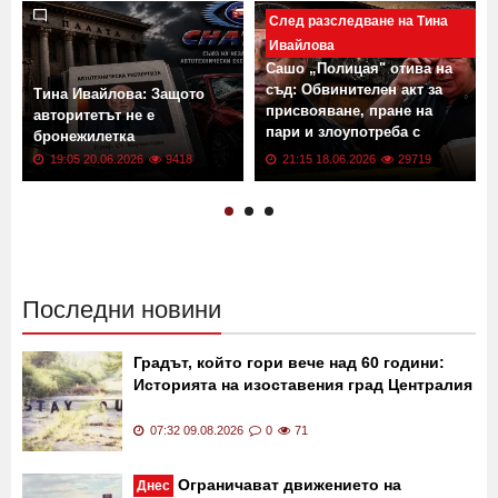
След разследване на Тина
Ивайлова
Сашо „Полицая" отива на
съд: Обвинителен акт за
Тина Ивайлова: Защото
присвояване, пране на
авторитетът не е
пари и злоупотреба с
бронежилетка
доверие
19:05 20.06.2026
9418
21:15 18.06.2026
29719
Последни новини
Градът, който гори вече над 60 години:
Историята на изоставения град Централия
07:32 09.08.2026
0
71
Ограничават движението на
Днес