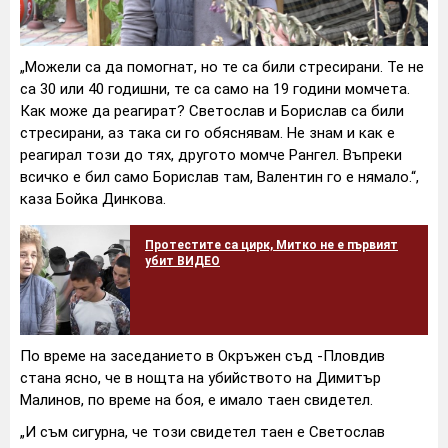
„Можели са да помогнат, но те са били стресирани. Те не
са 30 или 40 годишни, те са само на 19 години момчета.
Как може да реагират? Светослав и Борислав са били
стресирани, аз така си го обяснявам. Не знам и как е
реагирал този до тях, другото момче Рангел. Въпреки
всичко е бил само Борислав там, Валентин го е нямало.“,
каза Бойка Динкова.
Протестите са цирк, Митко не е първият
убит ВИДЕО
По време на заседанието в Окръжен съд -Пловдив
стана ясно, че в нощта на убийството на Димитър
Малинов, по време на боя, е имало таен свидетел.
„И съм сигурна, че този свидетел таен е Светослав