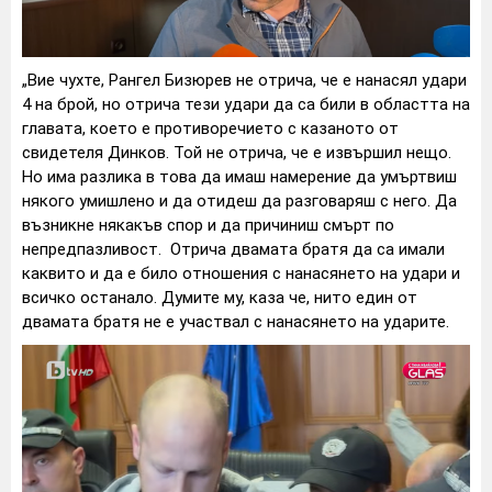
„Вие чухте, Рангел Бизюрев не отрича, че е нанасял удари
4 на брой, но отрича тези удари да са били в областта на
главата, което е противоречието с казаното от
свидетеля Динков. Той не отрича, че е извършил нещо.
Но има разлика в това да имаш намерение да умъртвиш
някого умишлено и да отидеш да разговаряш с него. Да
възникне някакъв спор и да причиниш смърт по
непредпазливост. Отрича двамата братя да са имали
каквито и да е било отношения с нанасянето на удари и
всичко останало. Думите му, каза че, нито един от
двамата братя не е участвал с нанасянето на ударите.