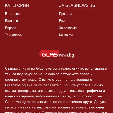
КАТЕГОРИИ
ЗА GLASNEWS.BG
България
Правила
Балкани
Екип
Европа
За реклама
Технологии
Контакти
Съдържанието на Glasnews.bg и технологиите, използвани в
тях, са под закрила на Закона за авторското право и
сродните му права. С всяко отваряне на страница от
Glasnews.bg вие се съгласявате с Общите условия. Всички
статии, репортажи, интервюта и други текстови, графични и
видео материали, публикувани в сайта, са собственост на
Glasnews.bg освен ако изрично не е посочено друго. Допуска
се публикуване на текстови материали и снимки само след
писмено съгласие на Glasnews.bg, посочване на източника и