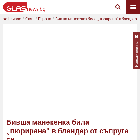
Начало
Свят
Европа
Бивша манекенка била „пюрирана" в блендер от
Изпрати новина
Бивша манекенка била
„пюрирана" в блендер от съпруга
си