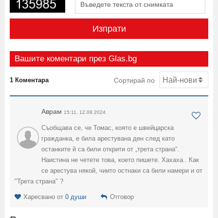
Изпрати
Вашите коментари през Glas.bg
1 Коментара
Сортирай по
Аврам
15:11, 12.09.2024
Съобщава се, че Томас, която е швейцарска
гражданка, е била арестувана ден след като
останките й са били открити от „трета страна“.
Наистина не четете това, което пишете. Хахаха.. Как
се арестува някой, чиито остнаки са били намери и от
"Трета страна" ?
Харесвано от
0 души
Отговор