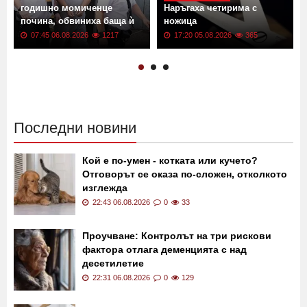
годишно момиченце
Наръгаха четирима с
почина, обвиниха баща ѝ
ножица
07:45 06.08.2026
1217
17:20 05.08.2026
365
Последни новини
Кой е по-умен - котката или кучето?
Отговорът се оказа по-сложен, отколкото
изглежда
22:43 06.08.2026
0
33
Проучване: Контролът на три рискови
фактора отлага деменцията с над
десетилетие
22:31 06.08.2026
0
129