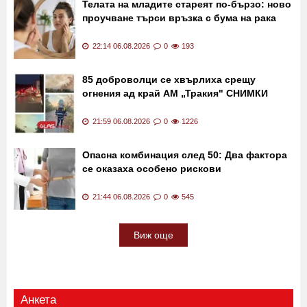
Телата на младите стареят по-бързо: ново
проучване търси връзка с бума на рака
22:14 06.08.2026
0
193
85 доброволци се хвърлиха срещу
огнения ад край АМ „Тракия" СНИМКИ
21:59 06.08.2026
0
1226
Опасна комбинация след 50: Два фактора
се оказаха особено рискови
21:44 06.08.2026
0
545
Виж още
Анкета