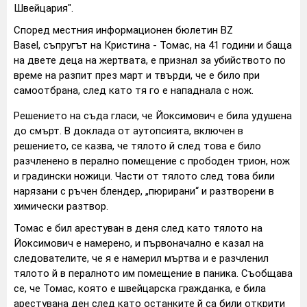
Швейцария".
Според местния информационен бюлетин BZ
Basel, съпругът на Кристина - Томас, на 41 години и баща
на двете деца на жертвата, е признал за убийството по
време на разпит през март и твърди, че е било при
самоотбрана, след като тя го е нападнала с нож.
Решението на съда гласи, че Йоксимович е била удушена
до смърт. В доклада от аутопсията, включен в
решението, се казва, че тялото й след това е било
разчленено в перално помещение с прободен трион, нож
и градински ножици. Части от тялото след това били
нарязани с ръчен блендер, „пюрирани“ и разтворени в
химически разтвор.
Томас е бил арестуван в деня след като тялото на
Йоксимович е намерено, и първоначално е казал на
следователите, че я е намерил мъртва и е разчленил
тялото й в пералното им помещение в паника. Съобщава
се, че Томас, която е швейцарска гражданка, е била
арестувана ден след като останките й са били открити