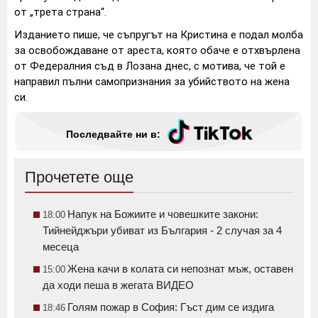
от „трета страна“.
Изданието пише, че съпругът на Кристина е подал молба
за освобождаване от ареста, която обаче е отхвърлена
от Федералния съд в Лозана днес, с мотива, че той е
направил пълни самопризнания за убийството на жена
си.
Последвайте ни в:
Прочетете още
Напук на Божиите и човешките закони:
18:00
Тийнейджъри убиват из България - 2 случая за 4
месеца
Жена качи в колата си непознат мъж, оставен
15:00
да ходи пеша в жегата ВИДЕО
Голям пожар в София: Гъст дим се издига
18:46