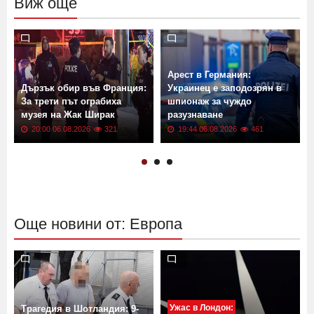
Виж още
Арест в Германия:
Дързък обир във Франция:
Украинец е заподозрян в
За трети път ограбиха
шпионаж за чуждо
музея на Жак Ширак
разузнаване
20:00 06.08.2026
321
19:44 06.08.2026
461
Още новини от: Европа
Ужас в Лондон:
Трагедия в Шотландия: 9-