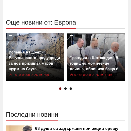
Още новини от: Европа
Испания нащрек:
Разузнаването предупреди
Трагедия в Шотландия: 9-
за нов призив за масов
годишно момиченце
щурм на Сеута
почина, обвиниха баща ѝ
18:28 06.08.2026
609
07:45 06.08.2026
1249
Последни новини
68 души са задържани при акции срещу