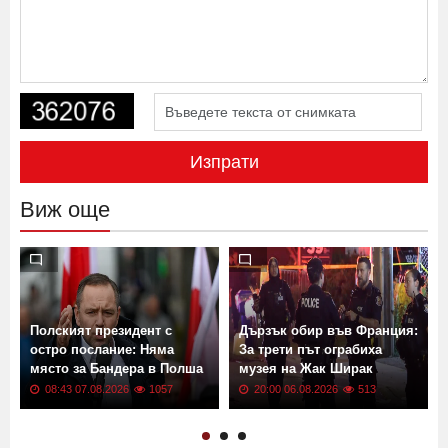
Изпрати
Виж още
Полският президент с
Дързък обир във Франция:
остро послание: Няма
За трети път ограбиха
място за Бандера в Полша
музея на Жак Ширак
08:43 07.08.2026
1057
20:00 06.08.2026
513