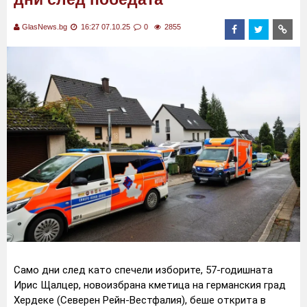
GlasNews.bg
16:27 07.10.25
0
2855
Само дни след като спечели изборите, 57-годишната
Ирис Щалцер, новоизбрана кметица на германския град
Хердеке (Северен Рейн-Вестфалия), беше открита в