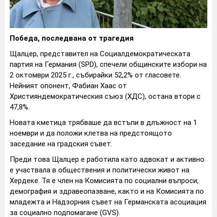
Победа, последвана от трагедия
Щалцер, представител на Социалдемократическата
партия на Германия (SPD), спечели общинските избори на
2 октомври 2025 г., събирайки 52,2% от гласовете.
Нейният опонент, Фабиан Хаас от
Християндемократическия съюз (ХДС), остана втори с
47,8%.
Новата кметица трябваше да встъпи в длъжност на 1
ноември и да положи клетва на предстоящото
заседание на градския съвет.
Преди това Щалцер е работила като адвокат и активно
е участвала в обществения и политически живот на
Хердеке. Тя е член на Комисията по социални въпроси,
демография и здравеопазване, както и на Комисията по
младежта и Надзорния съвет на Германската асоциация
за социално подпомагане (GVS).