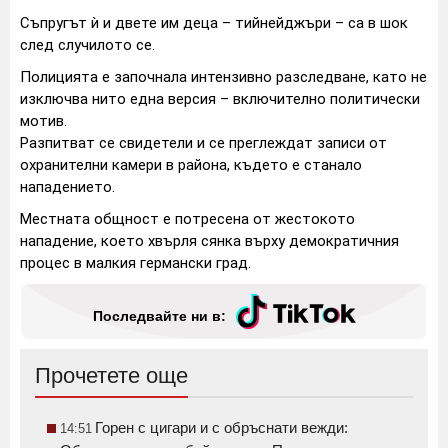
Съпругът ѝ и двете им деца – тийнейджъри – са в шок
след случилото се.
Полицията е започнала интензивно разследване, като не
изключва нито една версия – включително политически
мотив.
Разпитват се свидетели и се преглеждат записи от
охранителни камери в района, където е станало
нападението.
Местната общност е потресена от жестокото
нападение, което хвърля сянка върху демократичния
процес в малкия германски град.
Последвайте ни в:
Прочетете още
Горен с цигари и с обръснати вежди:
14:51