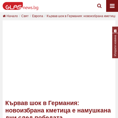
Начало
Свят
Европа
Кървав шок в Германия: новоизбрана кметица е 
Изпрати новина
Кървав шок в Германия:
новоизбрана кметица е намушкана
дни след победата