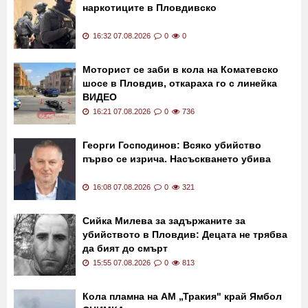
наркотиците в Пловдивско
16:32 07.08.2026
0
0
Моторист се заби в кола на Коматевско
шосе в Пловдив, откараха го с линейка
ВИДЕО
16:21 07.08.2026
0
736
Георги Господинов: Всяко убийство
първо се изрича. Насъскването убива
16:08 07.08.2026
0
321
Сийка Милева за задържаните за
убийството в Пловдив: Децата не трябва
да бият до смърт
15:55 07.08.2026
0
813
Кола пламна на АМ „Тракия" край Ямбол