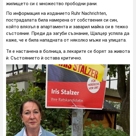
жилището си с множество прободни рани.
По информация на изданието Ruhr Nachrichten,
пострадалата била намерена от собствения си син,
който влязъл в апартамента и заварил майка си в тежко
състояние. Преди да загуби съзнание, Щалцер успяла да
каже, че е била нападната от няколко мъже на улицата.
Тя е настанена в болница, а лекарите се борят за живота
ѝ. Състоянието ѝ остава критично.