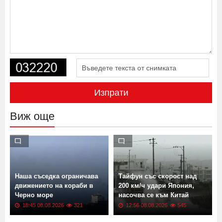
Изпрати
Виж още
Наша съседка ограничава
Тайфун със скорост над
движението на кораби в
200 км/ч удари Япония,
Черно море
насочва се към Китай