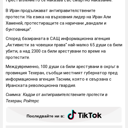
Престъплението се наказва със смъртно наказание.
В Иран продължават антиправителствените
протести.
На езика на върховния лидер на Иран Али
Хаменей, протестиращите са наричани „вандали и
бунтовници“.
Според базираната в САЩ информационна агенция
„Активисти за човешки права“ най-малко 65 души са били
убити, а над 2300 са били арестувани по време на
протестите.
Междувременно, 100 души са били арестувани в окръг в
провинция Техеран, съобщи местният губернатор пред
информационна агенция Тасним, която е свързана с
Иранската революционна гвардия.
Снимка: Кадри от антиправителствените протести в
Техеран, Ройтерс
Последвайте ни в: