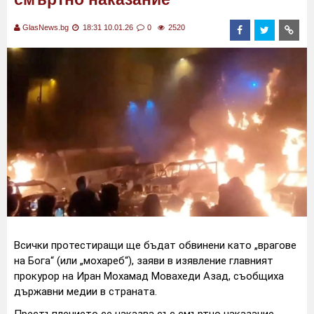
GlasNews.bg
18:31 10.01.26
0
2520
Всички протестиращи ще бъдат обвинени като „врагове
на Бога“ (или „мохареб“), заяви в изявление главният
прокурор на Иран Мохамад Мовахеди Азад, съобщиха
държавни медии в страната.