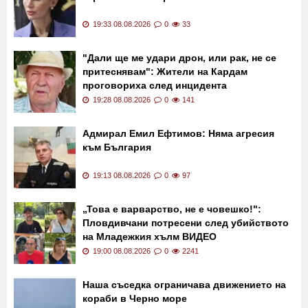
Последни новини
МВнР привика посланика на
След взрива
Украйна в България
19:33 08.08.2026
0
33
"Дали ще ме удари дрон, или рак, не се
притеснявам": Жители на Кардам
проговориха след инцидента
19:28 08.08.2026
0
141
Адмирал Емил Ефтимов: Няма агресия
към България
19:13 08.08.2026
0
97
„Това е варварство, не е човешко!":
Пловдивчани потресени след убийството
на Младежкия хълм ВИДЕО