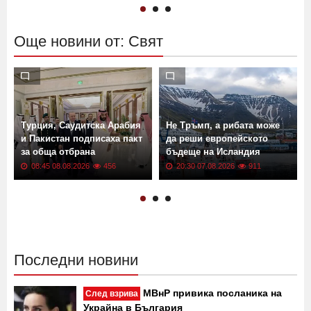
18:45 08.08.2026
321
12:56 08.08.2026
545
Още новини от: Свят
Турция, Саудитска Арабия
Не Тръмп, а рибата може
и Пакистан подписаха пакт
да реши европейското
за обща отбрана
бъдеще на Исландия
08:45 08.08.2026
456
20:30 07.08.2026
911