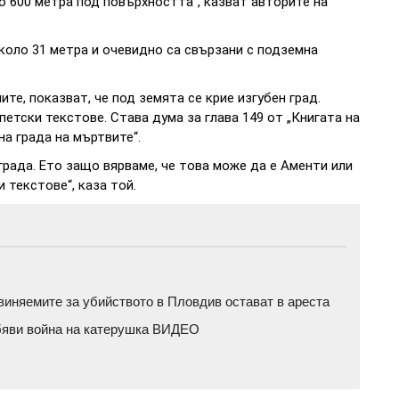
о 600 метра под повърхността“, казват авторите на
около 31 метра и очевидно са свързани с подземна
ите, показват, че под земята се крие изгубен град.
етски текстове. Става дума за глава 149 от „Книгата на
на града на мъртвите“.
града. Ето защо вярваме, че това може да е Аменти или
 текстове“, каза той.
бвиняемите за убийството в Пловдив остават в ареста
обяви война на катерушка ВИДЕО