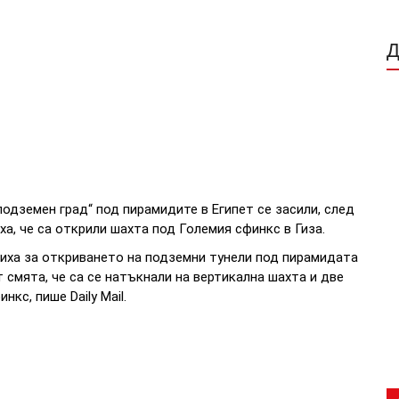
одземен град“ под пирамидите в Египет се засили, след
ха, че са открили шахта под Големия сфинкс в Гиза.
ха за откриването на подземни тунели под пирамидата
т смята, че са се натъкнали на вертикална шахта и две
кс, пише Daily Mail.