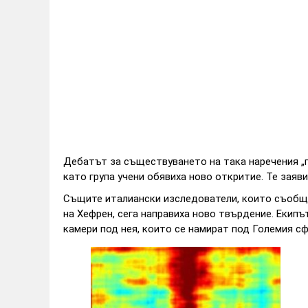
Дебатът за съществуването на така наречения „п
като група учени обявиха ново откритие. Те заяви
Същите италиански изследователи, които съобщи
на Хефрен, сега направиха ново твърдение. Екипъ
камери под нея, които се намират под Големия сфин