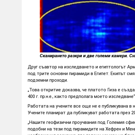
Сканирането разкри и две големи камери. Сни
Друг съавтор на изследването и египтологът Арм
под трите основни пирамиди в Египет. Екипът смя
подземни проходи.
„Това откритие доказва, че платото Гиза е създ
400 г. пр.н.е., както предполага моето изследване“
Работата на учените все още не е публикувана в 
Учените планират да публикуват работата през 20
„Нашите геофизични проучвания под Големия сфи
подобни на тези под пирамидите на Хефрен и Мен