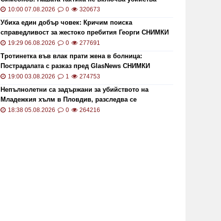
10:00 07.08.2026
0
320673
Убиха един добър човек: Кричим поиска
справедливост за жестоко пребития Георги СНИМКИ
и ВИДЕО
19:29 06.08.2026
0
277691
Тротинетка във влак прати жена в болница:
Пострадалата с разказ пред GlasNews СНИМКИ
19:00 03.08.2026
1
274753
Непълнолетни са задържани за убийството на
Младежкия хълм в Пловдив, разследва се
хомофобски мотив
18:38 05.08.2026
0
264216