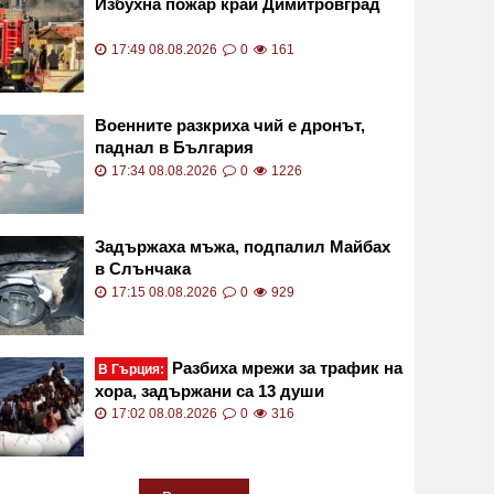
Избухна пожар край Димитровград
17:49 08.08.2026
0
161
Военните разкриха чий е дронът,
паднал в България
17:34 08.08.2026
0
1226
Задържаха мъжа, подпалил Майбах
в Слънчака
17:15 08.08.2026
0
929
Разбиха мрежи за трафик на
В Гърция:
хора, задържани са 13 души
17:02 08.08.2026
0
316