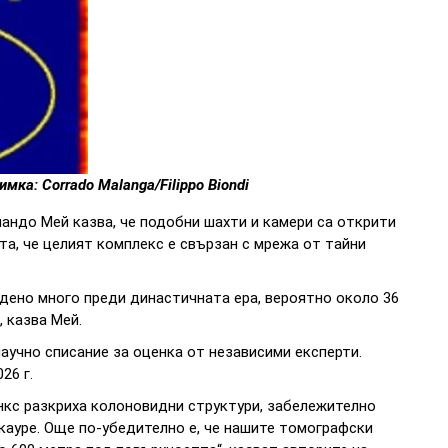
мка: Corrado Malanga/Filippo Biondi
андо Мей казва, че подобни шахти и камери са открити
та, че целият комплекс е свързан с мрежа от тайни
адено много преди династичната ера, вероятно около 36
, казва Мей.
научно списание за оценка от независими експерти.
26 г.
нкс разкриха колоновидни структури, забележително
кауре. Още по-убедително е, че нашите томографски