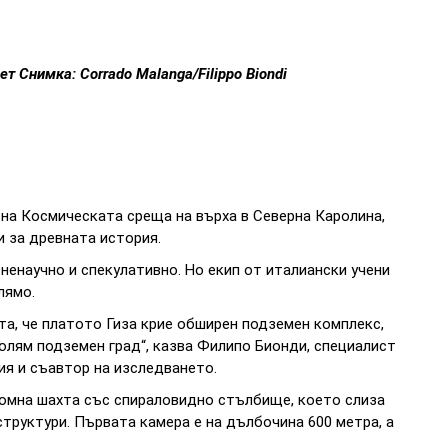
т Снимка: Corrado Malanga/Filippo Biondi
 на Космическата среща на върха в Северна Каролина,
и за древната история.
енаучно и спекулативно. Но екип от италиански учени
лямо.
та, че платото Гиза крие обширен подземен комплекс,
олям подземен град“, казва Филипо Бионди, специалист
ия и съавтор на изследването.
ромна шахта със спираловидно стълбище, което слиза
структури. Първата камера е на дълбочина 600 метра, а