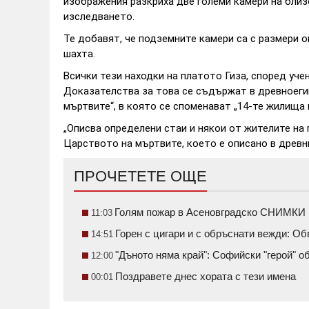
изображения разкриха две големи камери на близ
изследването.
Те добавят, че подземните камери са с размери 
шахта.
Всички тези находки на платото Гиза, според учен
Доказателства за това се съдържат в древноегип
мъртвите“, в която се споменават „14-те жилища 
„Описва определени стаи и някои от жителите на 
Царството на мъртвите, което е описано в древни
ПРОЧЕТЕТЕ ОЩЕ
Голям пожар в Асеновградско СНИМКИ
11:03
Горен с цигари и с обръснати вежди: О
14:51
"Дъното няма край": Софийски "герой" 
12:00
Поздравете днес хората с тези имена
00:01