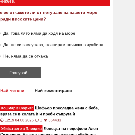
Анкета
е се откажете ли от летуване на нашето море
аради високите цени?
Да, това лято няма да ходя на море
Да, не си заслужава, планирам почивка в чужбина
Не, няма да се откажа
Най-четени
Най-коментирани
Шофьор преследва жена с бебе,
Кошмар в София:
вряза се в колата ѝ и преби съпруга ѝ
12:19 04.08.2026
1
354433
Ловецът на педофили Ален
Убийството в Пловдив
Симеонов: Нашата тактика не включва убийства