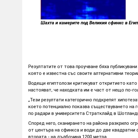
Шахта и камерите под Великия сфинкс в Египе
Резултатите от това проучване бяха публикувани
която е известна със своите алтернативни теори
Водещи египтолози критикуват откритието като н
настояват, че находката им е част от нещо по-го
„Тези резултати категорично подкрепят хипотеза
което потенциално показва съществуването на г
по радари в университета Стратклайд в Шотланд
Според него, сканирането на района разкрило ог
от центъра на сфинкса и води до две квадратни 
втората - на дълбочина 1200 метра.