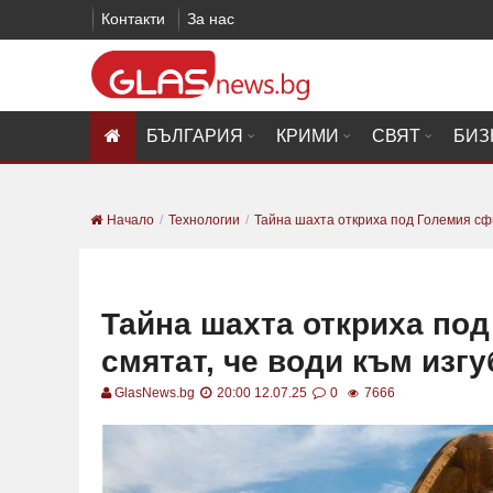
Контакти
За нас
БЪЛГАРИЯ
КРИМИ
СВЯТ
БИЗ
Начало
Технологии
Тайна шахта откриха под Големия сфи
Тайна шахта откриха под
смятат, че води към изгу
GlasNews.bg
20:00 12.07.25
0
7666