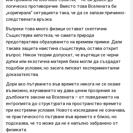
логическо противоречие. Вместо това Вселената би
„коригирала“ ситуацията така, че да се запази причинно-
следствената връзка.
Въпреки това много физици остават скептични.
Съществува хипотеза, че самата природа
предотвратява образуването на времеви примки. Дали
такава защита наистина съществува, остава открит
въпрос. Някои теории допускат, че въртящи се черни
дупки или екзотична материя биха могли да създадат
подобни условия, но засега липсват експериментални
доказателства.
Дори ако пътуването във времето никога не се окаже
възможно, изучаването му дава ценни прозрения за
дълбоките закони на Вселената – от поведението на
ентропията до структурата на пространство-времето
при екстремни условия. Новото изследване не означава,
че практическото пътуване във времето е близо, но
подсказва, че то може да не е напълно забранено от
физиката.