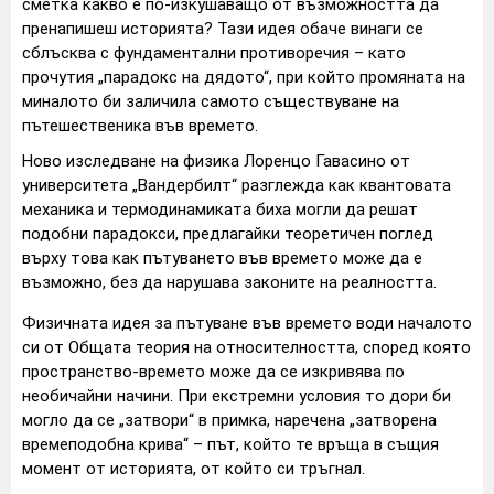
сметка какво е по-изкушаващо от възможността да
пренапишеш историята? Тази идея обаче винаги се
сблъсква с фундаментални противоречия – като
прочутия „парадокс на дядото“, при който промяната на
миналото би заличила самото съществуване на
пътешественика във времето.
Ново изследване на физика Лоренцо Гавасино от
университета „Вандербилт“ разглежда как квантовата
механика и термодинамиката биха могли да решат
подобни парадокси, предлагайки теоретичен поглед
върху това как пътуването във времето може да е
възможно, без да нарушава законите на реалността.
Физичната идея за пътуване във времето води началото
си от Общата теория на относителността, според която
пространство-времето може да се изкривява по
необичайни начини. При екстремни условия то дори би
могло да се „затвори“ в примка, наречена „затворена
времеподобна крива“ – път, който те връща в същия
момент от историята, от който си тръгнал.