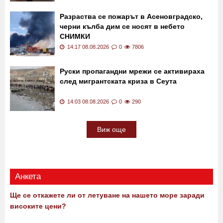
Разраства се пожарът в Асеновградско,
черни кълба дим се носят в небето
СНИМКИ
14:17 08.08.2026
0
7806
Руски пропагандни мрежи се активираха
след мигрантската криза в Сеута
14:03 08.08.2026
0
290
Виж още
Анкета
Ще се откажете ли от летуване на нашето море заради
високите цени?