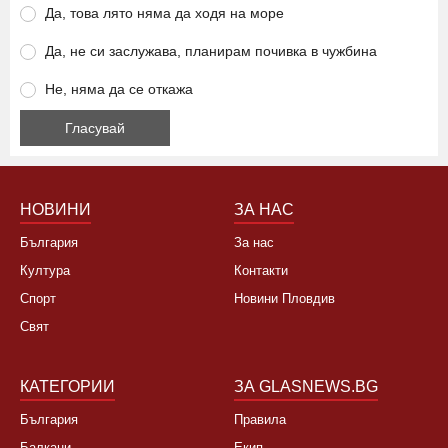
Да, това лято няма да ходя на море
Да, не си заслужава, планирам почивка в чужбина
Не, няма да се откажа
НОВИНИ
ЗА НАС
България
За нас
Култура
Контакти
Спорт
Новини Пловдив
Свят
КАТЕГОРИИ
ЗА GLASNEWS.BG
България
Правила
Балкани
Екип