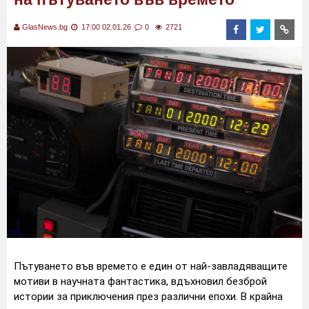
GlasNews.bg
17:00 02.01.26
0
2721
Пътуването във времето е един от най-завладяващите
мотиви в научната фантастика, вдъхновил безброй
истории за приключения през различни епохи. В крайна