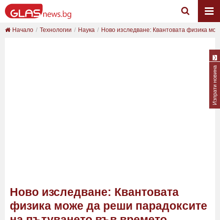
Начало
Технологии
Наука
Ново изследване: Квантовата физика може
Изпрати новина
Ново изследване: Квантовата
физика може да реши парадоксите
на пътуването във времето