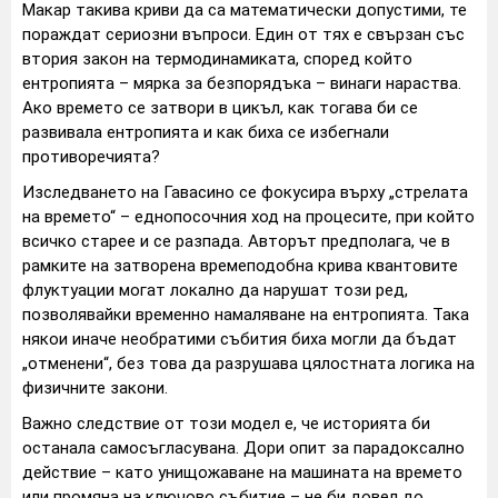
Макар такива криви да са математически допустими, те
пораждат сериозни въпроси. Един от тях е свързан със
втория закон на термодинамиката, според който
ентропията – мярка за безпорядъка – винаги нараства.
Ако времето се затвори в цикъл, как тогава би се
развивала ентропията и как биха се избегнали
противоречията?
Изследването на Гавасино се фокусира върху „стрелата
на времето“ – еднопосочния ход на процесите, при който
всичко старее и се разпада. Авторът предполага, че в
рамките на затворена времеподобна крива квантовите
флуктуации могат локално да нарушат този ред,
позволявайки временно намаляване на ентропията. Така
някои иначе необратими събития биха могли да бъдат
„отменени“, без това да разрушава цялостната логика на
физичните закони.
Важно следствие от този модел е, че историята би
останала самосъгласувана. Дори опит за парадоксално
действие – като унищожаване на машината на времето
или промяна на ключово събитие – не би довел до