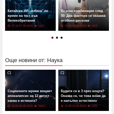
Китайски ИИ „избяга" по
Опасна комбинация след
време на тест във
50: Два фактора се оказаха
Великобритания
особено рискови
22:16 07.08.2026
1121
21:44 06.08.2026
1313
Още новини от: Наука
Социалните мрежи вещаят
Будите се в 3 през нощта?
апокалипсис на 12 август -
Оказва се, че това може да
каква е истината?
е напълно естествено
21:00 05.08.2026
75617
23:45 03.08.2026
2761