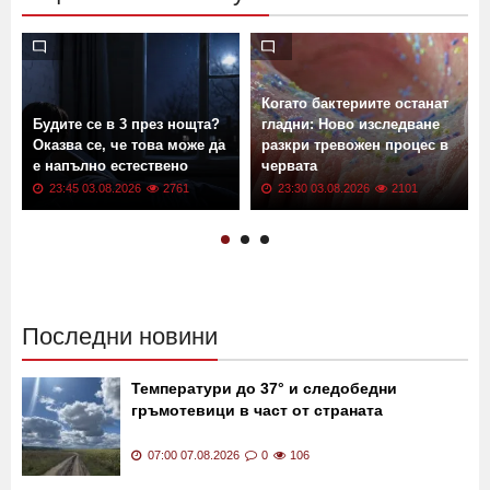
Когато бактериите останат
Будите се в 3 през нощта?
гладни: Ново изследване
Оказва се, че това може да
разкри тревожен процес в
е напълно естествено
червата
23:45 03.08.2026
2761
23:30 03.08.2026
2101
Последни новини
Температури до 37° и следобедни
гръмотевици в част от страната
07:00 07.08.2026
0
106