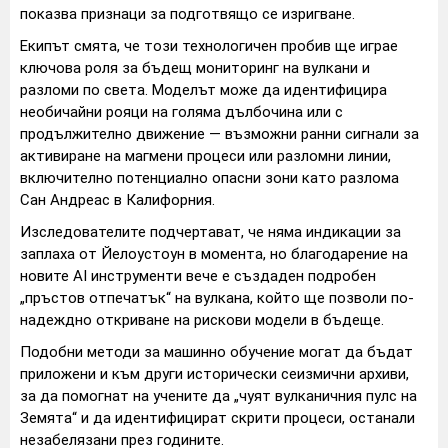
показва признаци за подготвящо се изригване.
Екипът смята, че този технологичен пробив ще играе
ключова роля за бъдещ мониторинг на вулкани и
разломи по света. Моделът може да идентифицира
необичайни рояци на голяма дълбочина или с
продължително движение — възможни ранни сигнали за
активиране на магмени процеси или разломни линии,
включително потенциално опасни зони като разлома
Сан Андреас в Калифорния.
Изследователите подчертават, че няма индикации за
заплаха от Йелоустоун в момента, но благодарение на
новите AI инструменти вече е създаден подробен
„пръстов отпечатък“ на вулкана, който ще позволи по-
надеждно откриване на рискови модели в бъдеще.
Подобни методи за машинно обучение могат да бъдат
приложени и към други исторически сеизмични архиви,
за да помогнат на учените да „чуят вулканичния пулс на
Земята“ и да идентифицират скрити процеси, останали
незабелязани през годините.