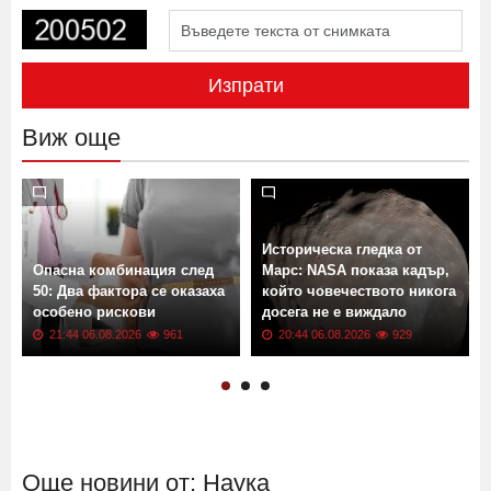
Изпрати
Виж още
Историческа гледка от
Опасна комбинация след
Марс: NASA показа кадър,
50: Два фактора се оказаха
който човечеството никога
особено рискови
досега не е виждало
21:44 06.08.2026
961
20:44 06.08.2026
929
Още новини от: Наука