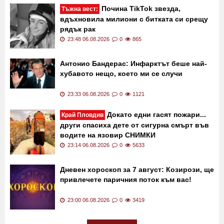
Почина TikTok звезда,
Тъжна вест:
вдъхновила милиони с битката си срещу
рядък рак
23:48 06.08.2026
0
865
Антонио Бандерас: Инфарктът беше най-
хубавото нещо, което ми се случи
23:33 06.08.2026
0
1121
Докато едни гасят пожари...
Край Пловдив
други спасиха дете от сигурна смърт във
водите на язовир СНИМКИ
23:14 06.08.2026
0
5633
Дневен хороскоп за 7 август: Козирози, ще
привлечете паричния поток към вас!
23:00 06.08.2026
0
3419