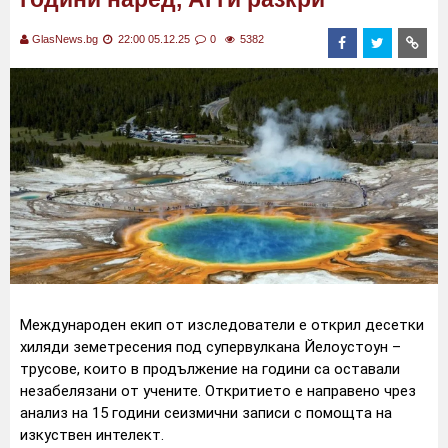
GlasNews.bg
22:00 05.12.25
0
5382
Международен екип от изследователи е открил десетки
хиляди земетресения под супервулкана Йелоустоун –
трусове, които в продължение на години са оставали
незабелязани от учените. Откритието е направено чрез
анализ на 15 години сеизмични записи с помощта на
изкуствен интелект.