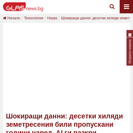
Начало
Технологии
Наука
Шокиращи данни: десетки хиляди земетре
Изпрати новина
Шокиращи данни: десетки хиляди
земетресения били пропускани
години наред, AI ги разкри