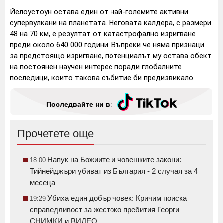
Йелоустоун остава един от най-големите активни
супервулкани на планетата. Неговата калдера, с размери
48 на 70 км, е резултат от катастрофално изригване
преди около 640 000 години. Въпреки че няма признаци
за предстоящо изригване, потенциалът му остава обект
на постоянен научен интерес поради глобалните
последици, които такова събитие би предизвикало.
Последвайте ни в:
Прочетете още
Напук на Божиите и човешките закони:
18:00
Тийнейджъри убиват из България - 2 случая за 4
месеца
Убиха един добър човек: Кричим поиска
19:29
справедливост за жестоко пребития Георги
СНИМКИ и ВИДЕО