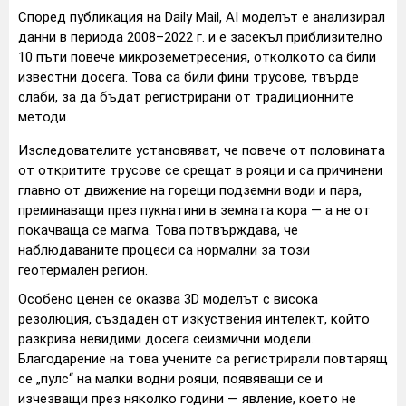
Според публикация на Daily Mail, AI моделът е анализирал
данни в периода 2008–2022 г. и е засекъл приблизително
10 пъти повече микроземетресения, отколкото са били
известни досега. Това са били фини трусове, твърде
слаби, за да бъдат регистрирани от традиционните
методи.
Изследователите установяват, че повече от половината
от откритите трусове се срещат в рояци и са причинени
главно от движение на горещи подземни води и пара,
преминаващи през пукнатини в земната кора — а не от
покачваща се магма. Това потвърждава, че
наблюдаваните процеси са нормални за този
геотермален регион.
Особено ценен се оказва 3D моделът с висока
резолюция, създаден от изкуствения интелект, който
разкрива невидими досега сеизмични модели.
Благодарение на това учените са регистрирали повтарящ
се „пулс“ на малки водни рояци, появяващи се и
изчезващи през няколко години — явление, което не