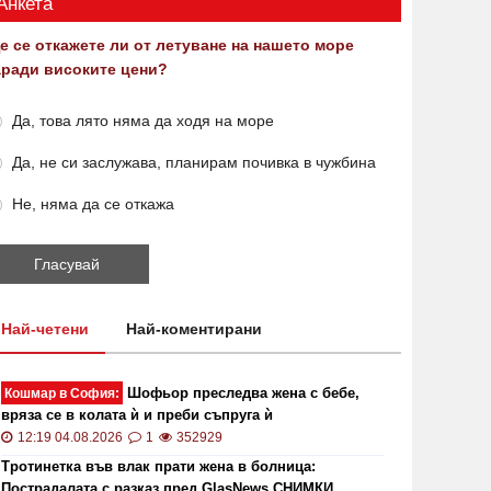
Анкета
е се откажете ли от летуване на нашето море
аради високите цени?
Да, това лято няма да ходя на море
Да, не си заслужава, планирам почивка в чужбина
Не, няма да се откажа
Най-четени
Най-коментирани
Шофьор преследва жена с бебе,
Кошмар в София:
вряза се в колата ѝ и преби съпруга ѝ
12:19 04.08.2026
1
352929
Тротинетка във влак прати жена в болница:
Пострадалата с разказ пред GlasNews СНИМКИ