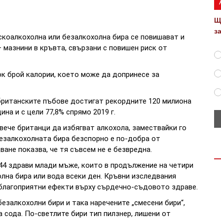
Щ
з
скоалкохолна или безалкохолна бира се повишават и
 мазнини в кръвта, свързани с повишен риск от
к брой калории, което може да допринесе за
 британските пъбове достигат рекордните 120 милиона
на и с цели 77,8% спрямо 2019 г.
вече британци да избягват алкохола, замествайки го
безалкохолната бира безспорно е по-добра от
ане показва, че тя съвсем не е безвредна.
4 здрави млади мъже, които в продължение на четири
олна бира или вода всеки ден. Кръвни изследвания
неблагоприятни ефекти върху сърдечно-съдовото здраве.
езалкохолни бири и така наречените „смесени бири“,
 сода. По-светлите бири тип пилзнер, лишени от