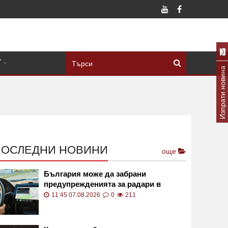
Т
Изпрати новина
ПОСЛЕДНИ НОВИНИ
още
България може да забрани
предупрежденията за радари в
навигационните приложения
11:45 07.08.2026
0
211