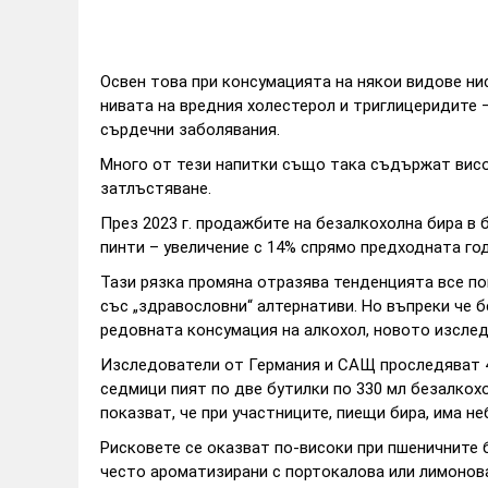
Освен това при консумацията на някои видове ни
нивата на вредния холестерол и триглицеридите –
сърдечни заболявания.
Много от тези напитки също така съдържат висо
затлъстяване.
През 2023 г. продажбите на безалкохолна бира в
пинти – увеличение с 14% спрямо предходната годи
Тази рязка промяна отразява тенденцията все по
със „здравословни“ алтернативи. Но въпреки че 
редовната консумация на алкохол, новото изследв
Изследователи от Германия и САЩ проследяват 4
седмици пият по две бутилки по 330 мл безалкох
показват, че при участниците, пиещи бира, има 
Рисковете се оказват по-високи при пшеничните б
често ароматизирани с портокалова или лимонова