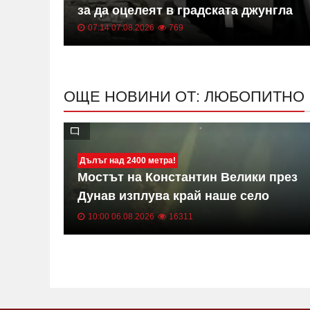
за да оцелеят в градската джунгла
07:14 07.08.2026
769
ОЩЕ НОВИНИ ОТ: ЛЮБОПИТНО
Дълъг над 2400 метра!
 върха
Мостът на Константин Велики през
е се
Дунав изплува край наше село
СНИМКИ
10:00 06.08.2026
16311