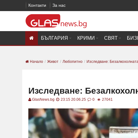
Контакти
За нас
БЪЛГАРИЯ
КРИМИ
СВЯТ
БИЗ
Начало
Живот
Любопитно
Изследване: Безалкохолната
Изследване: Безалкохолн
GlasNews.bg
23:15 20.06.25
0
27041