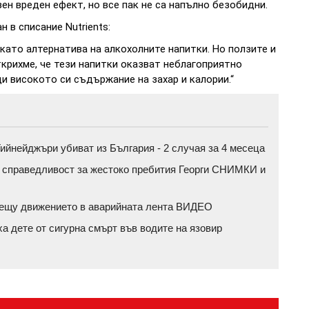
зен вреден ефект, но все пак не са напълно безобидни.
 в списание Nutrients:
като алтернатива на алкохолните напитки. Но ползите и
ткрихме, че тези напитки оказват неблагоприятно
 високото си съдържание на захар и калории.“
ийнейджъри убиват из България - 2 случая за 4 месеца
а справедливост за жестоко пребития Георги СНИМКИ и
срещу движението в аварийната лента ВИДЕО
ха дете от сигурна смърт във водите на язовир