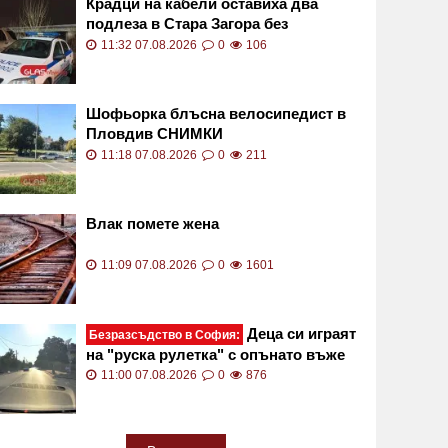
Крадци на кабели оставиха два
подлеза в Стара Загора без
осветление
11:32 07.08.2026
0
106
Шофьорка блъсна велосипедист в
Пловдив СНИМКИ
11:18 07.08.2026
0
211
Влак помете жена
11:09 07.08.2026
0
1601
Деца си играят
Безразсъдство в София:
на "руска рулетка" с опънато въже
през улицата ВИДЕО
11:00 07.08.2026
0
876