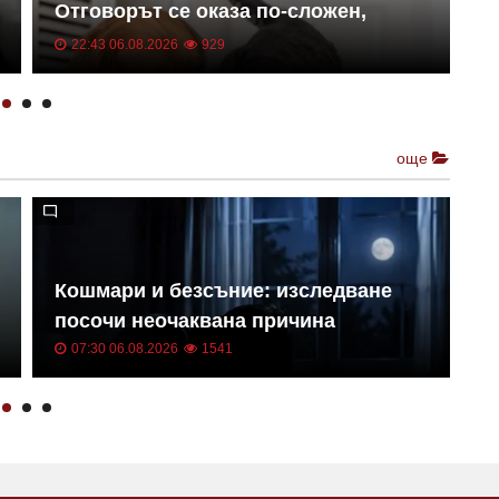
Отговорът се оказа по-сложен,
б
отколкото изглежда
в
22:43 06.08.2026
929
още
Ж
Кошмари и безсъние: изследване
с
посочи неочаквана причина
з
07:30 06.08.2026
1541