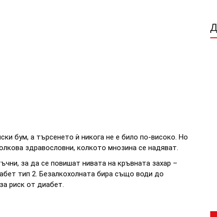
ки бум, а търсенето ѝ никога не е било по-високо. Но
толкова здравословни, колкото мнозина се надяват.
ъчни, за да се повишат нивата на кръвната захар –
иабет тип 2. Безалкохолната бира също води до
за риск от диабет.