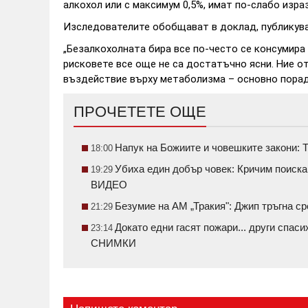
алкохол или с максимум 0,5%, имат по-слабо изра
Изследователите обобщават в доклад, публикуван
„Безалкохолната бира все по-често се консумира 
рисковете все още не са достатъчно ясни. Ние о
въздействие върху метаболизма – основно поради
ПРОЧЕТЕТЕ ОЩЕ
Напук на Божиите и човешките закони: Т
18:00
Убиха един добър човек: Кричим поиск
19:29
ВИДЕО
Безумие на АМ „Тракия": Джип тръгна 
21:29
Докато едни гасят пожари... други спаси
23:14
СНИМКИ