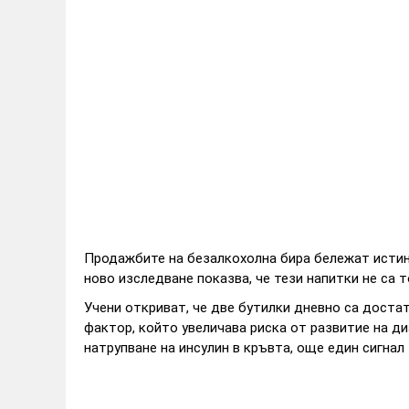
Продажбите на безалкохолна бира бележат истинс
ново изследване показва, че тези напитки не са 
Учени откриват, че две бутилки дневно са достат
фактор, който увеличава риска от развитие на д
натрупване на инсулин в кръвта, още един сигнал 