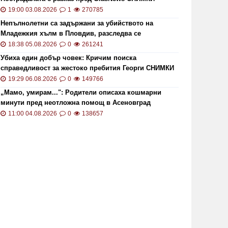
19:00 03.08.2026
1
270785
Непълнолетни са задържани за убийството на
Младежкия хълм в Пловдив, разследва се
хомофобски мотив
18:38 05.08.2026
0
261241
Убиха един добър човек: Кричим поиска
справедливост за жестоко пребития Георги СНИМКИ
и ВИДЕО
19:29 06.08.2026
0
149766
„Мамо, умирам...": Родители описаха кошмарни
минути пред неотложна помощ в Асеновград
11:00 04.08.2026
0
138657