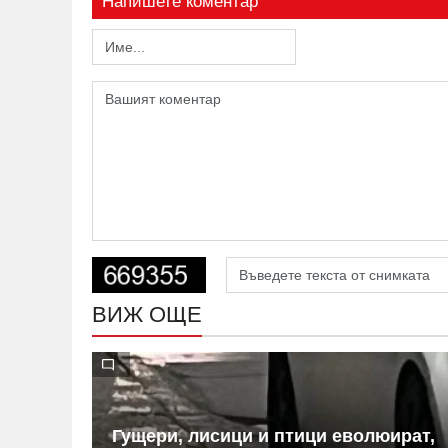
Напишете коментар
ВИЖ ОЩЕ
-
Гущери, лисици и птици еволюират,