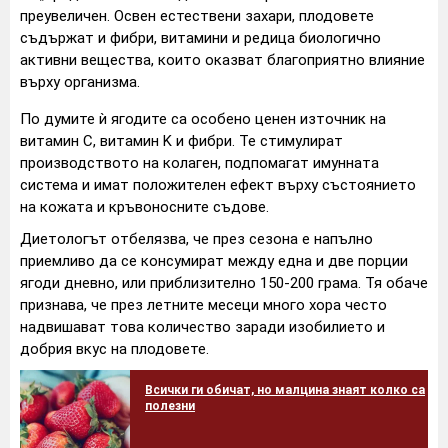
преувеличен. Освен естествени захари, плодовете
съдържат и фибри, витамини и редица биологично
активни вещества, които оказват благоприятно влияние
върху организма.
По думите ѝ ягодите са особено ценен източник на
витамин C, витамин K и фибри. Те стимулират
производството на колаген, подпомагат имунната
система и имат положителен ефект върху състоянието
на кожата и кръвоносните съдове.
Диетологът отбелязва, че през сезона е напълно
приемливо да се консумират между една и две порции
ягоди дневно, или приблизително 150-200 грама. Тя обаче
признава, че през летните месеци много хора често
надвишават това количество заради изобилието и
добрия вкус на плодовете.
Всички ги обичат, но малцина знаят колко са
полезни