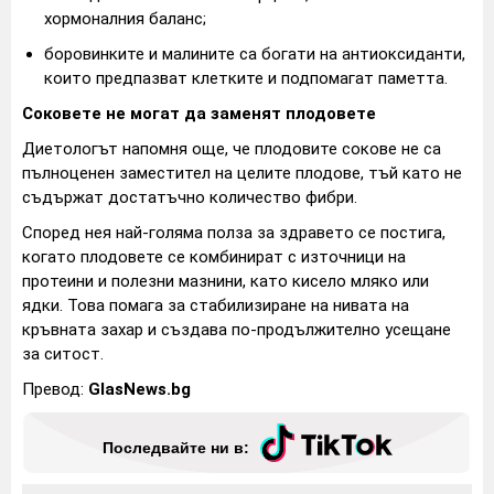
хормоналния баланс;
боровинките и малините са богати на антиоксиданти,
които предпазват клетките и подпомагат паметта.
Соковете не могат да заменят плодовете
Диетологът напомня още, че плодовите сокове не са
пълноценен заместител на целите плодове, тъй като не
съдържат достатъчно количество фибри.
Според нея най-голяма полза за здравето се постига,
когато плодовете се комбинират с източници на
протеини и полезни мазнини, като кисело мляко или
ядки. Това помага за стабилизиране на нивата на
кръвната захар и създава по-продължително усещане
за ситост.
Превод:
GlasNews.bg
Последвайте ни в: