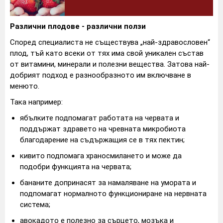
Различни плодове - различни ползи
Според специалиста не съществува „най-здравословен“
плод, тъй като всеки от тях има свой уникален състав
от витамини, минерали и полезни вещества. Затова най-
добрият подход е разнообразното им включване в
менюто.
Така например:
ябълките подпомагат работата на червата и
поддържат здравето на чревната микробиота
благодарение на съдържащия се в тях пектин;
кивито подпомага храносмилането и може да
подобри функцията на червата;
бананите допринасят за намаляване на умората и
подпомагат нормалното функциониране на нервната
система;
авокадото е полезно за сърцето, мозъка и