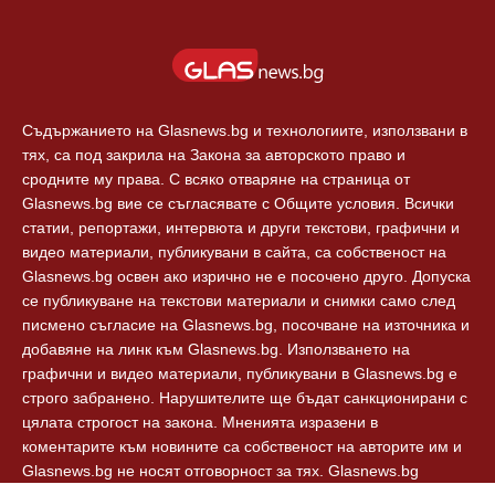
Съдържанието на Glasnews.bg и технологиите, използвани в
тях, са под закрила на Закона за авторското право и
сродните му права. С всяко отваряне на страница от
Glasnews.bg вие се съгласявате с Общите условия. Всички
статии, репортажи, интервюта и други текстови, графични и
видео материали, публикувани в сайта, са собственост на
Glasnews.bg освен ако изрично не е посочено друго. Допуска
се публикуване на текстови материали и снимки само след
писмено съгласие на Glasnews.bg, посочване на източника и
добавяне на линк към Glasnews.bg. Използването на
графични и видео материали, публикувани в Glasnews.bg е
строго забранено. Нарушителите ще бъдат санкционирани с
цялата строгост на закона. Мненията изразени в
коментарите към новините са собственост на авторите им и
Glasnews.bg не носят отговорност за тях. Glasnews.bg