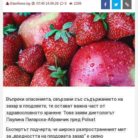
GlasNews.bg
07:45 14.06.26
0
1339
Въпреки опасенията, свързани със съдържанието на
захар в плодовете, те остават важна част от
здравословното хранене. Това заяви диетологът
Паулина Пиларска-Абрамчик пред Polsat.
Експертът подчерта, че широко разпространеният мит
за „вредността на плодовата захар“ е силно