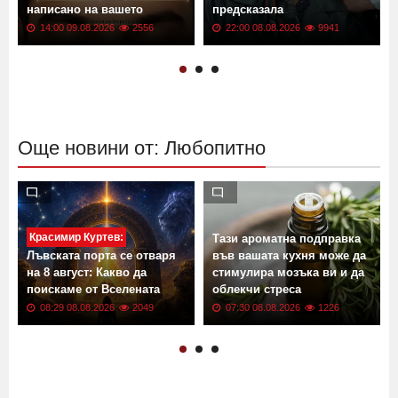
а
написано на вашето
предсказала
14:00 09.08.2026
2556
22:00 08.08.2026
9941
Още новини от: Любопитно
Красимир Куртев:
Тази ароматна подправка
Лъвската порта се отваря
във вашата кухня може да
на 8 август: Какво да
стимулира мозъка ви и да
поискаме от Вселената
облекчи стреса
08:29 08.08.2026
2049
07:30 08.08.2026
1226