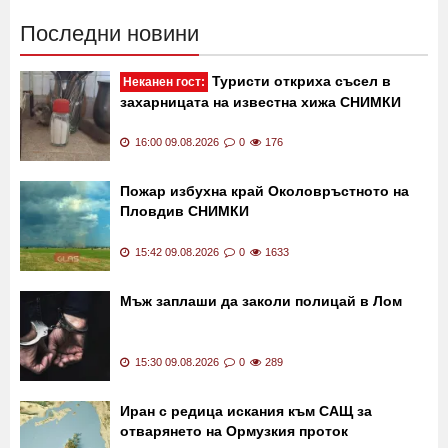
Последни новини
Туристи откриха съсел в
Неканен гост:
захарницата на известна хижа СНИМКИ
16:00 09.08.2026
0
176
Пожар избухна край Околовръстното на
Пловдив СНИМКИ
15:42 09.08.2026
0
1633
Мъж заплаши да заколи полицай в Лом
15:30 09.08.2026
0
289
Иран с редица искания към САЩ за
отварянето на Ормузкия проток