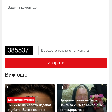
Изпрати
Виж още
Красимир Куртев:
Пророчествата на Баба
Линиите на челото издават
Ванга за 2026 г.: Какво още
съдбата: Вижте какво е
се твърди, че е