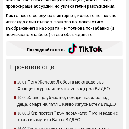
провокираше абсурдни, но увлекателни разсъждения.
Както често се случва в интернет, колкото по-нелепо
изглежда един въпрос, толкова по-далеч стига
въображението на хората – и толкова по-забавно (и
неочаквано дълбоко) става обсъждането.
Последвайте ни в:
Прочетете още
Петя Желева: Любовта ме отведе във
20:01
Франция, журналистиката ме задържа ВИДЕО
Зловещо убийство, пожари, насилие над
19:00
деца, смърт на пътя... Какво изпуснахте? ВИДЕО
„Жив протеин" към поръчката: Гнусни кадри с
18:00
храна възмутиха Варна ВИДЕО
Туристи откриха съсел в захарницата на
16:00