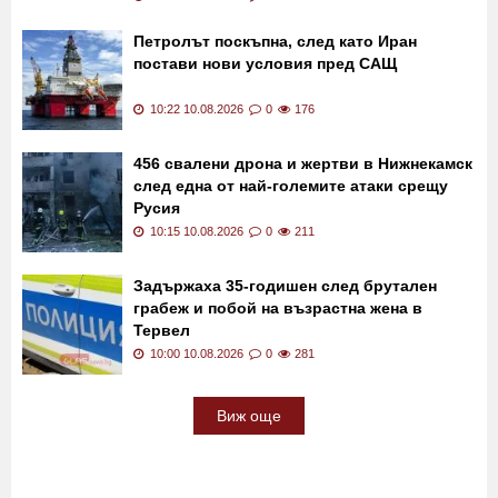
Петролът поскъпна, след като Иран
постави нови условия пред САЩ
10:22 10.08.2026
0
176
456 свалени дрона и жертви в Нижнекамск
след една от най-големите атаки срещу
Русия
10:15 10.08.2026
0
211
Задържаха 35-годишен след брутален
грабеж и побой на възрастна жена в
Тервел
10:00 10.08.2026
0
281
Виж още