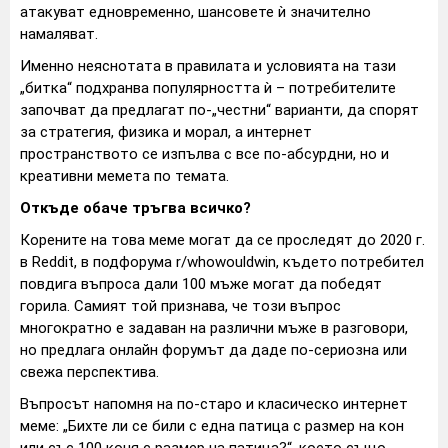
атакуват едновременно, шансовете ѝ значително
намаляват.
Именно неяснотата в правилата и условията на тази
„битка“ подхранва популярността ѝ – потребителите
започват да предлагат по-„честни“ варианти, да спорят
за стратегия, физика и морал, а интернет
пространството се изпълва с все по-абсурдни, но и
креативни мемета по темата.
Откъде обаче тръгва всичко?
Корените на това меме могат да се проследят до 2020 г.
в Reddit, в подфорума r/whowouldwin, където потребител
повдига въпроса дали 100 мъже могат да победят
горила. Самият той признава, че този въпрос
многократно е задаван на различни мъже в разговори,
но предлага онлайн форумът да даде по-сериозна или
свежа перспектива.
Въпросът напомня на по-старо и класическо интернет
меме: „Бихте ли се били с една патица с размер на кон
или със 100 коня с размер на патица?“, което също