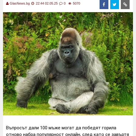
GlasNews.bg
22:44 02.05.25
0
5070
Въпросът дали 100 мъже могат да победят горила
отново набра популярност онлайн, след като се завъртя