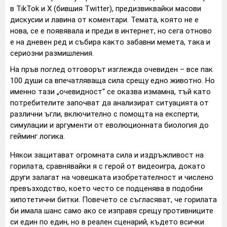
в TikTok и X (бившия Twitter), предизвиквайки масови
дискусии и лавина от коментари. Темата, която не е
нова, се е появявала и преди в интернет, но сега отново
е на дневен ред и събира както забавни мемета, така и
сериозни размишления.
На пръв поглед отговорът изглежда очевиден – все пак
100 души са впечатляваща сила срещу едно животно. Но
именно тази „очевидност“ се оказва измамна, тъй като
потребителите започват да анализират ситуацията от
различни ъгли, включително с помощта на експерти,
симулации и аргументи от еволюционната биология до
гейминг логика.
Някои защитават огромната сила и издръжливост на
горилата, сравнявайки я с герой от видеоигра, докато
други залагат на човешката изобретателност и числено
превъзходство, което често се подценява в подобни
хипотетични битки. Повечето се съгласяват, че горилата
би имала шанс само ако се изправя срещу противниците
си един по един, но в реален сценарий, където всички