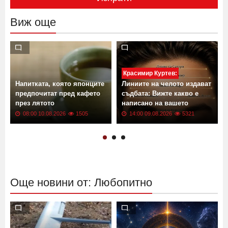
Виж още
Красимир Куртев:
Напитката, която японците
Линиите на челото издават
предпочитат пред кафето
съдбата: Вижте какво е
през лятото
написано на вашето
08:00 10.08.2026
1505
14:00 09.08.2026
5321
Още новини от: Любопитно