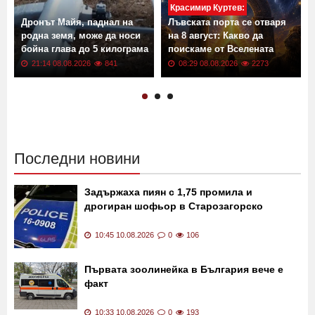
Красимир Куртев:
Дронът Майя, паднал на
Лъвската порта се отваря
родна земя, може да носи
на 8 август: Какво да
бойна глава до 5 килограма
поискаме от Вселената
21:14 08.08.2026
841
08:29 08.08.2026
2273
Последни новини
Задържаха пиян с 1,75 промила и
дрогиран шофьор в Старозагорско
10:45 10.08.2026
0
106
Първата зоолинейка в България вече е
факт
10:33 10.08.2026
0
193