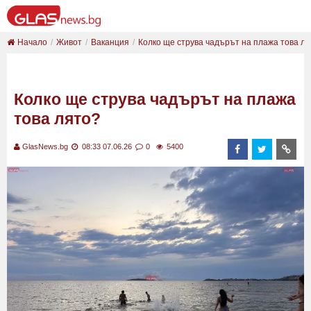
Начало
Живот
Ваканция
Колко ще струва чадърът на плажа това л
Колко ще струва чадърът на плажа
това лято?
GlasNews.bg
08:33 07.06.26
0
5400