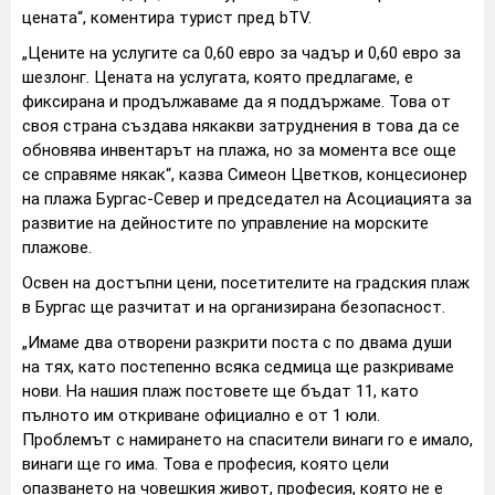
цената“, коментира турист пред bTV.
„Цените на услугите са 0,60 евро за чадър и 0,60 евро за
шезлонг. Цената на услугата, която предлагаме, е
фиксирана и продължаваме да я поддържаме. Това от
своя страна създава някакви затруднения в това да се
обновява инвентарът на плажа, но за момента все още
се справяме някак“, казва Симеон Цветков, концесионер
на плажа Бургас-Север и председател на Асоциацията за
развитие на дейностите по управление на морските
плажове.
Освен на достъпни цени, посетителите на градския плаж
в Бургас ще разчитат и на организирана безопасност.
„Имаме два отворени разкрити поста с по двама души
на тях, като постепенно всяка седмица ще разкриваме
нови. На нашия плаж постовете ще бъдат 11, като
пълното им откриване официално е от 1 юли.
Проблемът с намирането на спасители винаги го е имало,
винаги ще го има. Това е професия, която цели
опазването на човешкия живот, професия, която не е