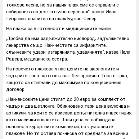
толкова лесна, но за нашия плаж сме се справили с
набирането на достатъчно персонал“, казва Иван
Георгиев, спасител на плаж Бургас-Север.
На плажа са в готовност и медицинските екипи.
„Трябва да има задължително кислород, задължително
лекарства също. Най-честите са инфарктите,
слънчевите удари, изгарянията, удавянията“, казва Нели
Радева, медицинска сестра.
На повечето плажове у нас цените на шезлонгите и
чадърите това лято остават без промяна. Това е така,
защото са стигнали до максимума по концесионния
договор.
„Най-високите цени стигат до 20 евро за комплект от
чадър и два шезлонга. Обикновено тази цена включва и
артикули, за които се изисква допълнителна инвестиция,
като масички и шалтета. Тази цена се наблюдава
основно в курортните комплекси, по-луксозните
плажове. Но тя остава по-ниска от средната за всички