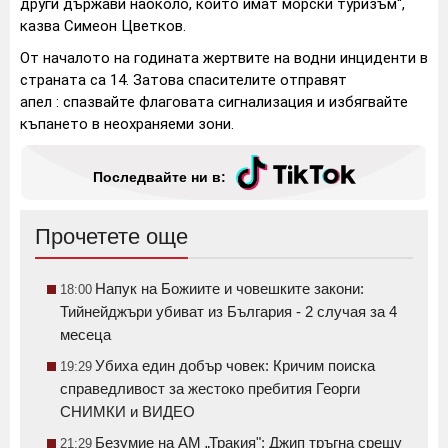
други държави наоколо, които имат морски туризъм“,
казва Симеон Цветков.
От началото на годината жертвите на водни инциденти в
страната са 14. Затова спасителите отправят
апел : спазвайте флаговата сигнализация и избягвайте
къпането в неохраняеми зони.
Последвайте ни в:
Прочетете още
Напук на Божиите и човешките закони:
18:00
Тийнейджъри убиват из България - 2 случая за 4
месеца
Убиха един добър човек: Кричим поиска
19:29
справедливост за жестоко пребития Георги
СНИМКИ и ВИДЕО
Безумие на АМ „Тракия": Джип тръгна срещу
21:29