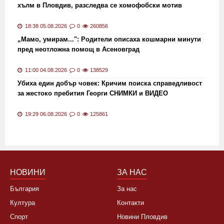
хълм в Пловдив, разследва се хомофобски мотив
18:38 05.08.2026
0
260856
„Мамо, умирам...": Родители описаха кошмарни минути
пред неотложна помощ в Асеновград
11:00 04.08.2026
0
138529
Убиха един добър човек: Кричим поиска справедливост
за жестоко пребития Георги СНИМКИ и ВИДЕО
19:29 06.08.2026
0
125861
НОВИНИ
ЗА НАС
България
За нас
Култура
Контакти
Спорт
Новини Пловдив