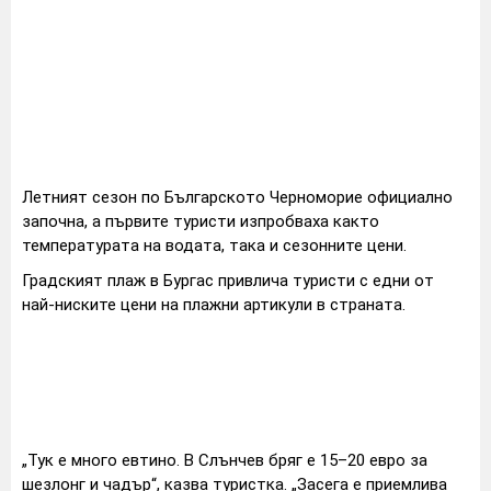
Летният сезон по Българското Черноморие официално
започна, а първите туристи изпробваха както
температурата на водата, така и сезонните цени.
Градският плаж в Бургас привлича туристи с едни от
най-ниските цени на плажни артикули в страната.
„Тук е много евтино. В Слънчев бряг е 15–20 евро за
шезлонг и чадър“, казва туристка. „Засега е приемлива