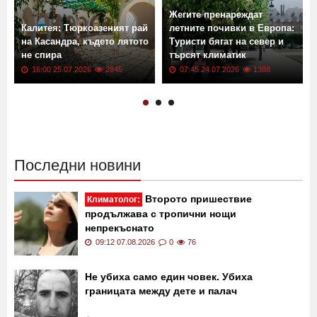
Жегите пренареждат
Калитея: Тюркоазеният рай
летните почивки в Европа:
на Касандра, където лятото
Туристи бягат на север и
не спира
търсят климатик
16:00 25.07.2026
2845
07:45 24.07.2026
1388
Последни новини
Второто пришествие
Климатолог:
продължава с тропични нощи
непрекъснато
09:12 07.08.2026
0
76
Не убиха само един човек. Убиха
границата между дете и палач