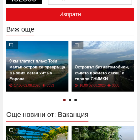
Изпрати
Виж още
9 км златист плаж: Този
малък остров се превръща
Островът без автомобили,
в новия летен хит на
където времето сякаш е
Европа
спряло СНИМКИ
17:00 02.08.2026
3553
16:00 02.08.2026
3388
Още новини от: Ваканция