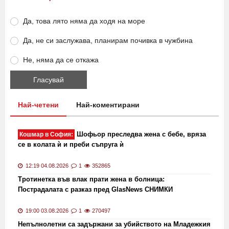
Да, това лято няма да ходя на море
Да, не си заслужава, планирам почивка в чужбина
Не, няма да се откажа
Най-четени
Най-коментирани
Шофьор преследва жена с бебе, вряза
Кошмар в София:
се в колата ѝ и преби съпруга ѝ
12:19 04.08.2026
1
352865
Тротинетка във влак прати жена в болница:
Пострадалата с разказ пред GlasNews СНИМКИ
19:00 03.08.2026
1
270497
Непълнолетни са задържани за убийството на Младежкия