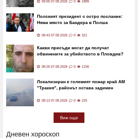
09:00 07.08.2026
0
1889
Полският президент с остро послание:
Няма място за Бандера в Полша
08:43 07.08.2026
0
321
Какви присъди могат да получат
обвинените за убийството в Пловдив?
08:26 07.08.2026
0
1156
Локализиран е големият пожар край АМ
"Тракия", районът остава задимен
08:13 07.08.2026
0
225
Виж още
Дневен хороскоп