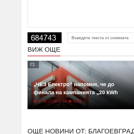
ВИЖ ОЩЕ
лави
„ЧЕЗ Електро” напомня, че до
 на
финала на кампанията „20 kWh
ество
подарък“ остават само няколко дни
17:35 27.06.2019
5101
ОЩЕ НОВИНИ ОТ: БЛАГОЕВГРА