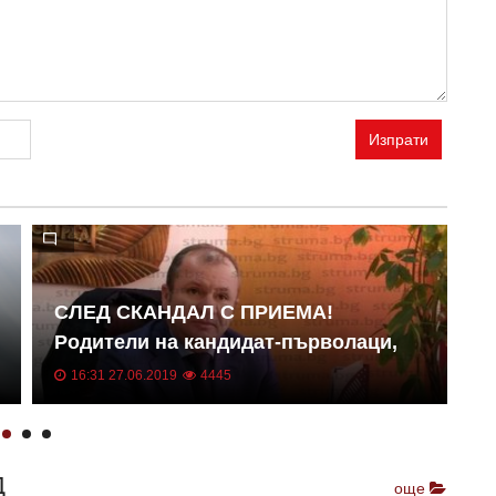
Изпрати
СЛЕД СКАНДАЛ С ПРИЕМА!
С
Родители на кандидат-първолаци,
в
неприети в VІІІ СУ, атакуват
у
16:31 27.06.2019
4445
днешната общинска сесия,
“
председателят на ОбС Р. Тасков: Ще
внеса предложението за
Д
още
изслушването им, колегите ще