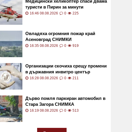
Медицински хеликоптер спаси двама
туристи в Пирин за минути
16:46 08.08.2026
0
225
Овладяха огромния пожар край
Асеновград СНИМКИ
16:35 08.08.2026
0
919
Организации скочиха срещу промени
в държавния инвитро център
16:28 08.08.2026
0
211
Дърво помля паркиран автомобил в
Стара Загора СНИМКА
16:19 08.08.2026
0
513