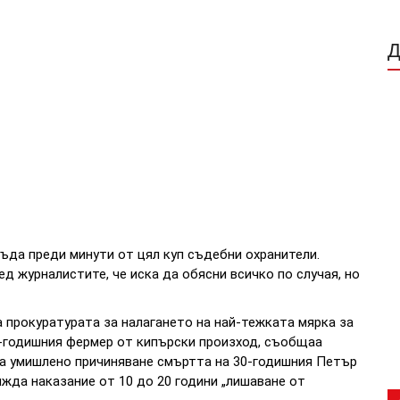
да преди минути от цял куп съдебни охранители.
д журналистите, че иска да обясни всичко по случая, но
 прокуратурата за налагането на най-тежката мярка за
-годишния фермер от кипърски произход, съобщаа
за умишлено причиняване смъртта на 30-годишния Петър
жда наказание от 10 до 20 години „лишаване от