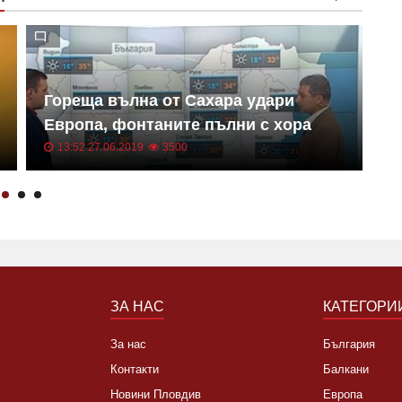
решат дали да им дадат думата
Х
Гореща вълна от Сахара удари
Б
Европа, фонтаните пълни с хора
н
13:52 27.06.2019
3500
ЗА НАС
КАТЕГОРИ
За нас
България
Контакти
Балкани
Новини Пловдив
Европа