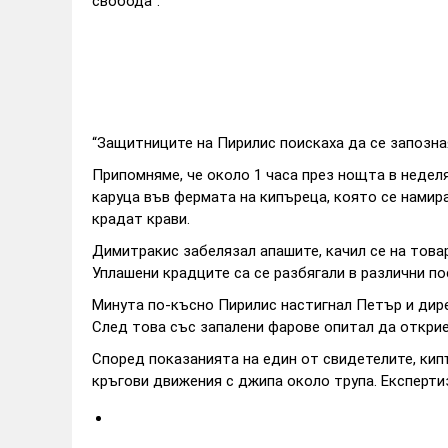
свобода“.
“Защитниците на Пирилис поискаха да се запозна
Припомняме, че около 1 часа през нощта в неделя
каруца във фермата на кипъреца, която се намира
крадат крави.
Димитракис забелязал апашите, качил се на товар
Уплашени крадците са се разбягали в различни по
Минута по-късно Пирилис настигнал Петър и дире
След това със запалени фарове опитал да открие 
Според показанията на един от свидетелите, кипъ
кръгови движения с джипа около трупа. Експерти