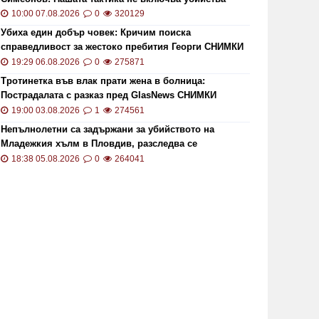
10:00 07.08.2026
0
320129
Убиха един добър човек: Кричим поиска
справедливост за жестоко пребития Георги СНИМКИ
и ВИДЕО
19:29 06.08.2026
0
275871
Тротинетка във влак прати жена в болница:
Пострадалата с разказ пред GlasNews СНИМКИ
19:00 03.08.2026
1
274561
Непълнолетни са задържани за убийството на
Младежкия хълм в Пловдив, разследва се
хомофобски мотив
18:38 05.08.2026
0
264041