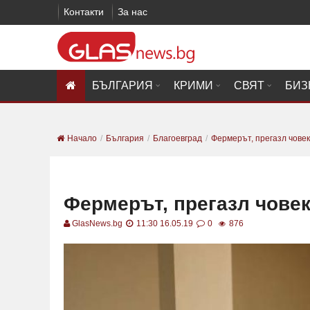
Контакти
За нас
БЪЛГАРИЯ
КРИМИ
СВЯТ
БИЗ
Начало
България
Благоевград
Фермерът, прегазл човек:
Фермерът, прегазл човек
GlasNews.bg
11:30 16.05.19
0
876