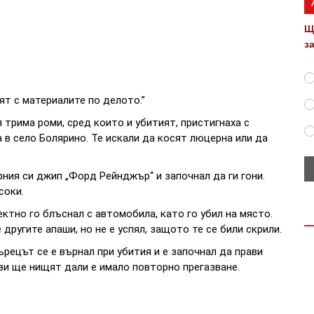
Щ
з
ят с материалите по делото.”
 трима роми, сред които и убитият, пристигнаха с
 в село Болярино. Те искали да косят люцерна или да
ния си джип „Форд Рейнджър“ и започнал да ги гони.
соки.
ктно го блъснал с автомобила, като го убил на място.
другите апаши, но не е успял, защото те се били скрили.
рецът се е върнал при убития и е започнал да прави
зи ще нищят дали е имало повторно прегазване.