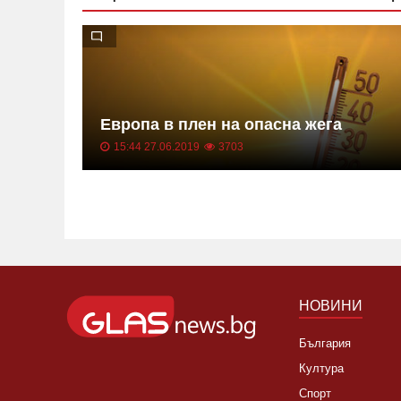
те в
та на
Европа в плен на опасна жега
15:44 27.06.2019
3703
НОВИНИ
България
Култура
Спорт