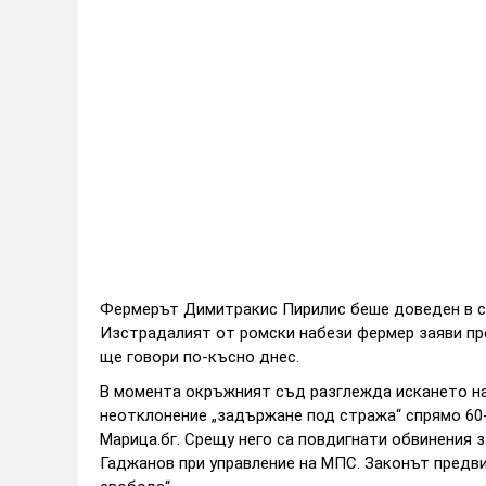
Фермерът Димитракис Пирилис беше доведен в съ
Изстрадалият от ромски набези фермер заяви пре
ще говори по-късно днес.
В момента окръжният съд разглежда искането на
неотклонение „задържане под стража“ спрямо 60
Марица.бг. Срещу него са повдигнати обвинения 
Гаджанов при управление на МПС. Законът предви