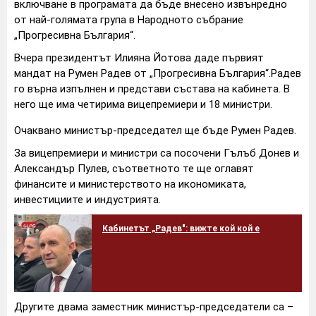
включване в програмата да бъде внесено извънредно
от най-голямата група в Народното събрание
„Прогресивна България“.
Вчера президентът Илияна Йотова даде първият
мандат на Румен Радев от „Прогресивна България“.Радев
го върна изпълнен и представи състава на кабинета. В
него ще има четирима вицепремиери и 18 министри.
Очаквано министър-председател ще бъде Румен Радев.
За вицепремиери и министри са посочени Гълъб Донев и
Александър Пулев, съответното те ще оглавят
финансите и министерството на икономиката,
инвестициите и индустрията.
Кабинетът „Радев": вижте кой кой е
Другите двама заместник министър-председатели са –