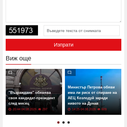
Изпрати
Виж още
Министър Петрова обяви
"Възраждане" обявява
има ли риск от спиране на
своя кандидат-президент
АЕЦ Козлодуй заради
след месец
нивото на Дунав
20:44 04.08.2026
297
14:25 04.08.2026
609