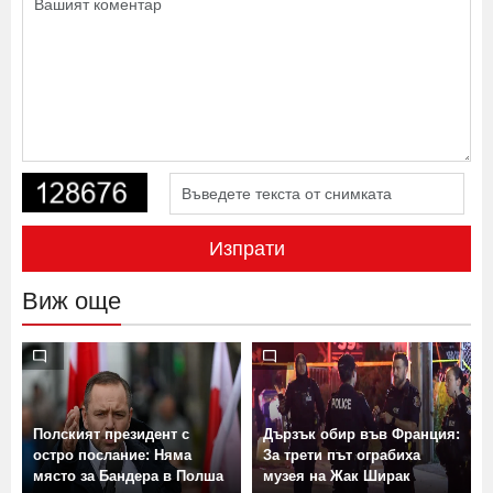
Изпрати
Виж още
Полският президент с
Дързък обир във Франция:
остро послание: Няма
За трети път ограбиха
място за Бандера в Полша
музея на Жак Ширак