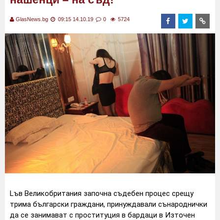
GlasNews.bg
09:15 14.10.19
0
5724
Lъв Великобритания започна съдебен процес срещу
трима български граждани, принуждавали сънароднички
да се занимават с проституция в бардаци в Източен