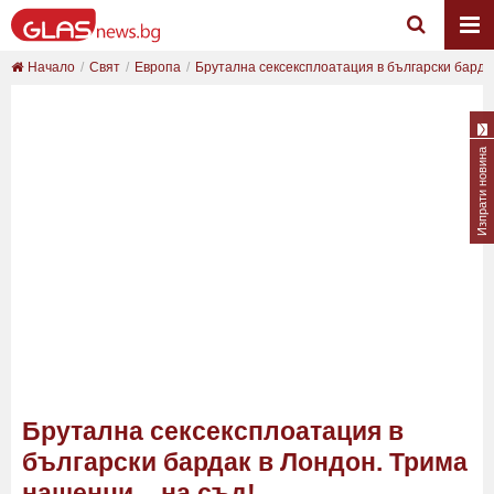
Начало
Свят
Европа
Брутална сексексплоатация в български бардак 
Изпрати новина
Брутална сексексплоатация в
български бардак в Лондон. Трима
нашенци – на съд!