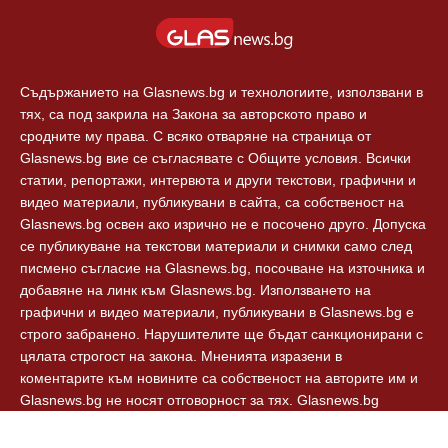
Съдържанието на Glasnews.bg и технологиите, използвани в
тях, са под закрила на Закона за авторското право и
сродните му права. С всяко отваряне на страница от
Glasnews.bg вие се съгласявате с Общите условия. Всички
статии, репортажи, интервюта и други текстови, графични и
видео материали, публикувани в сайта, са собственост на
Glasnews.bg освен ако изрично не е посочено друго. Допуска
се публикуване на текстови материали и снимки само след
писмено съгласие на Glasnews.bg, посочване на източника и
добавяне на линк към Glasnews.bg. Използването на
графични и видео материали, публикувани в Glasnews.bg е
строго забранено. Нарушителите ще бъдат санкционирани с
цялата строгост на закона. Мненията изразени в
коментарите към новините са собственост на авторите им и
Glasnews.bg не носят отговорност за тях. Glasnews.bg
спазват Етичния кодекс на българските медии.