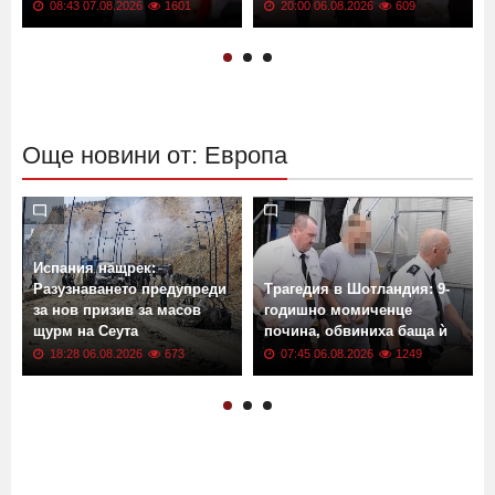
08:43 07.08.2026
1601
20:00 06.08.2026
609
Още новини от: Европа
Испания нащрек:
Разузнаването предупреди
Трагедия в Шотландия: 9-
за нов призив за масов
годишно момиченце
щурм на Сеута
почина, обвиниха баща ѝ
18:28 06.08.2026
673
07:45 06.08.2026
1249