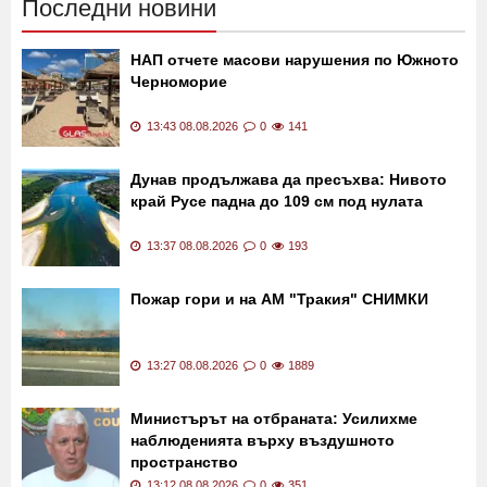
Последни новини
НАП отчете масови нарушения по Южното
Черноморие
13:43 08.08.2026
0
141
Дунав продължава да пресъхва: Нивото
край Русе падна до 109 см под нулата
13:37 08.08.2026
0
193
Пожар гори и на АМ "Тракия" СНИМКИ
13:27 08.08.2026
0
1889
Министърът на отбраната: Усилихме
наблюденията върху въздушното
пространство
13:12 08.08.2026
0
351