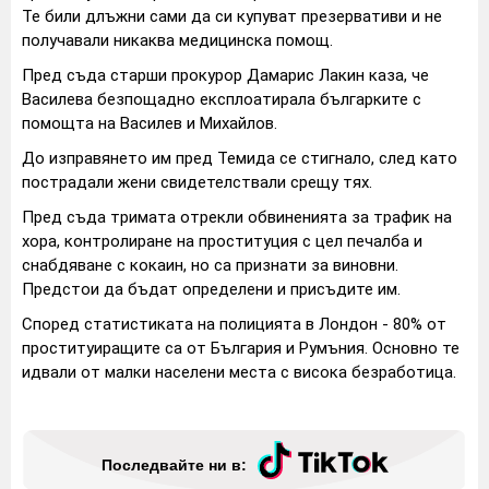
Те били длъжни сами да си купуват презервативи и не
получавали никаква медицинска помощ.
Пред съда старши прокурор Дамарис Лакин каза, че
Василева безпощадно експлоатирала българките с
помощта на Василев и Михайлов.
До изправянето им пред Темида се стигнало, след като
пострадали жени свидетелствали срещу тях.
Пред съда тримата отрекли обвиненията за трафик на
хора, контролиране на проституция с цел печалба и
снабдяване с кокаин, но са признати за виновни.
Предстои да бъдат определени и присъдите им.
Според статистиката на полицията в Лондон - 80% от
проституиращите са от България и Румъния. Основно те
идвали от малки населени места с висока безработица.
Последвайте ни в: