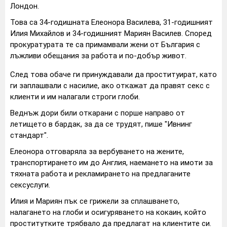
Лондон.
Това са 34-годишната Елеонора Василева, 31-годишният
Илия Михайлов и 34-годишният Мариян Василев. Според
прокуратурата те са примамвали жени от България с
лъжливи обещания за работа и по-добър живот.
След това обаче ги принуждавали да проституират, като
ги заплашвали с насилие, ако откажат да правят секс с
клиенти и им налагали строги глоби.
Веднъж дори били откарани с порше направо от
летището в бардак, за да се трудят, пише "Ивнинг
стандарт".
Елеонора отговаряла за вербуването на жените,
транспортирането им до Англия, наемането на имоти за
тяхната работа и рекламирането на предлаганите
сексуслуги.
Илия и Мариян пък се грижели за сплашването,
налагането на глоби и осигуряването на кокаин, който
проститутките трябвало да предлагат на клиентите си.