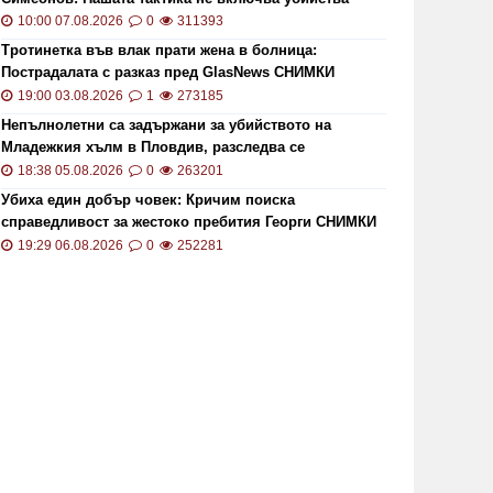
10:00 07.08.2026
0
311393
Тротинетка във влак прати жена в болница:
Пострадалата с разказ пред GlasNews СНИМКИ
19:00 03.08.2026
1
273185
Непълнолетни са задържани за убийството на
Младежкия хълм в Пловдив, разследва се
хомофобски мотив
18:38 05.08.2026
0
263201
Убиха един добър човек: Кричим поиска
справедливост за жестоко пребития Георги СНИМКИ
и ВИДЕО
19:29 06.08.2026
0
252281