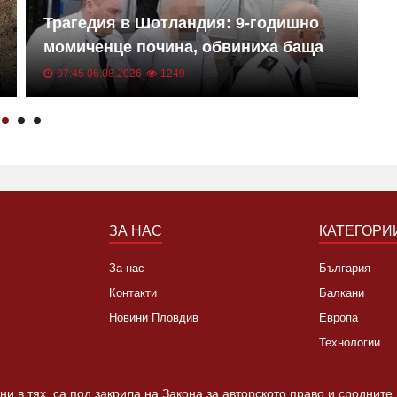
Трагедия в Шотландия: 9-годишно
У
момиченце почина, обвиниха баща
Н
ѝ
07:45 06.08.2026
1249
ЗА НАС
КАТЕГОРИ
За нас
България
Контакти
Балкани
Новини Пловдив
Европа
Технологии
и в тях, са под закрила на Закона за авторското право и сродните