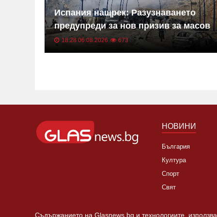
Испания нащрек: Разузнаването
предупреди за нов призив за масов
щурм на Сеута
18:28 06.08.2026
673
НОВИНИ
България
Култура
Спорт
Свят
Съдържанието на Glasnews.bg и технологиите, използван