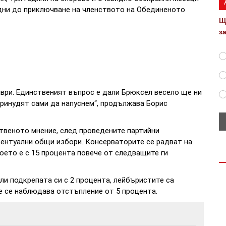
 дни до приключване на членството на Обединеното
Щ
з
мври. Единственият въпрос е дали Брюксел весело ще ни
ринудят сами да напуснем“, продължава Борис
веното мнение, след проведените партийни
вентуални общи избори. Консерваторите се радват на
оето е с 15 процента повече от следващите ги
ли подкрепата си с 2 процента, лейбъристите са
е се наблюдава отстъпление от 5 процента.