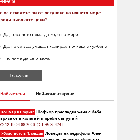
Анкета
е се откажете ли от летуване на нашето море
аради високите цени?
Да, това лято няма да ходя на море
Да, не си заслужава, планирам почивка в чужбина
Не, няма да се откажа
Най-четени
Най-коментирани
Шофьор преследва жена с бебе,
Кошмар в София:
вряза се в колата ѝ и преби съпруга ѝ
12:19 04.08.2026
1
354241
Ловецът на педофили Ален
Убийството в Пловдив
Симеонов: Нашата тактика не включва убийства