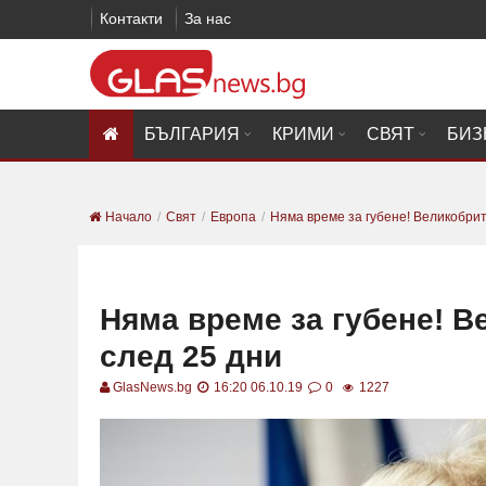
Контакти
За нас
БЪЛГАРИЯ
КРИМИ
СВЯТ
БИЗ
Начало
Свят
Европа
Няма време за губене! Великобрит
Няма време за губене! В
след 25 дни
GlasNews.bg
16:20 06.10.19
0
1227