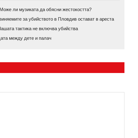
а: Може ли музиката да обясни жестокостта?
бвиняемите за убийството в Пловдив остават в ареста
ашата тактика не включва убийства
цата между дете и палач