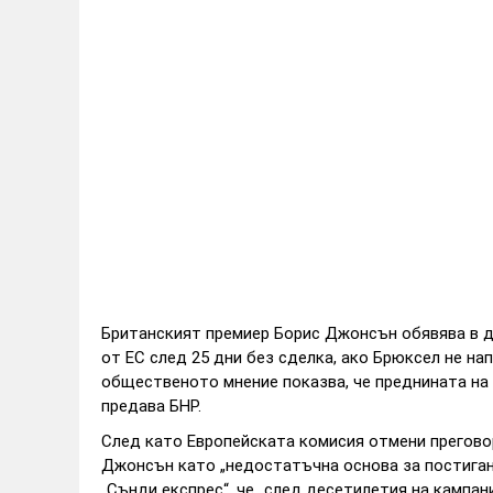
Британският премиер Борис Джонсън обявява в д
от ЕС след 25 дни без сделка, ако Брюксел не н
общественото мнение показва, че преднината на 
предава БНР.
След като Европейската комисия отмени преговор
Джонсън като „недостатъчна основа за постигане
„Сънди експрес“, че „след десетилетия на кампан