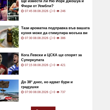
Ще измести ли Ню Йорк Джошуа и
Фюри от Уембли?
07:45 08.08.2026
0
246
Тази ароматна подправка във вашата
кухня може да стимулира мозъка ви
и да облекчи стреса
07:30 08.08.2026
0
386
Кога Левски и ЦСКА ще спорят за
Суперкупата
07:15 08.08.2026
0
421
До 38° днес, но идват бури и
градушки
07:00 08.08.2026
0
737