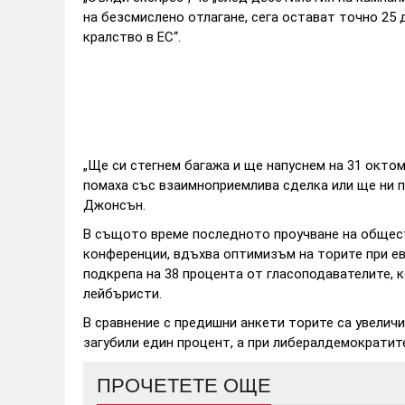
на безсмислено отлагане, сега остават точно 25
кралство в ЕС“.
„Ще си стегнем багажа и ще напуснем на 31 окто
помаха със взаимноприемлива сделка или ще ни п
Джонсън.
В същото време последното проучване на общест
конференции, вдъхва оптимизъм на торите при е
подкрепа на 38 процента от гласоподавателите, к
лейбъристи.
В сравнение с предишни анкети торите са увеличи
загубили един процент, а при либералдемократит
ПРОЧЕТЕТЕ ОЩЕ