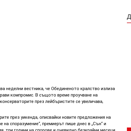
ва неделни вестника, че Обединеното кралство излиза
аправи компромис. В същото време проучване на
консерваторите през лейбъристите се увеличава,
ите през уикенда, описвайки новите предложения на
 на споразумение“, премиерът пише днес в „Сън“ и
ия, три години на спорове и очевидно безкрайни месеци